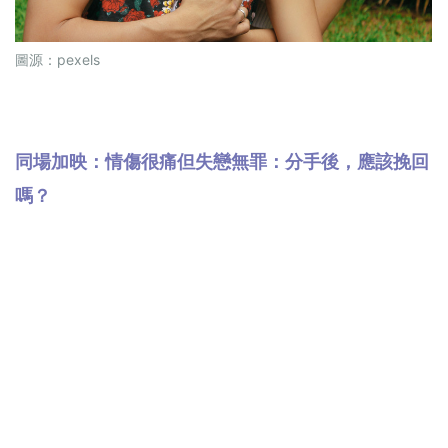
圖源：pexels
同場加映：情傷很痛但失戀無罪：分手後，應該挽回
嗎？