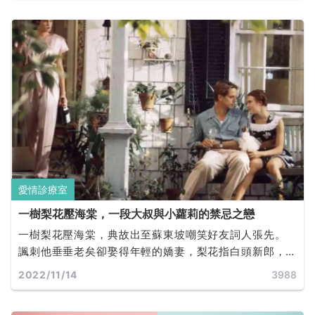
心卻有說不出的壓抑，而牽牛也慢慢發現女主角似乎暗
藏心事。
愛情診療室
一樹梨花壓海棠，一段大叔與小蘿莉的禁忌之戀
一樹梨花壓海棠，典故出至蘇東坡嘲笑好友詞人張先。
諷刺他垂垂老矣卻娶得年輕的嬌妻，梨花指白頭新郎，
海棠指紅妝新娘。因此此部電影名稱也借用此句象徵老
2022/11/14
3988
少配的不倫戀，四十不惑的大叔卻情鍾未成年少女。