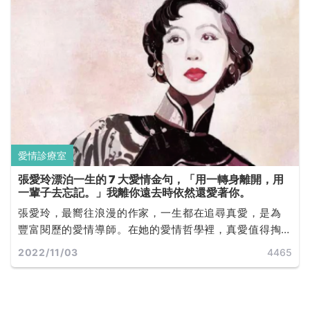
愛情診療室
張愛玲漂泊一生的 7 大愛情金句，「用一轉身離開，用
一輩子去忘記。」我離你遠去時依然還愛著你。
張愛玲，最嚮往浪漫的作家，一生都在追尋真愛，是為
豐富閱歷的愛情導師。在她的愛情哲學裡，真愛值得掏
盡所有從不反悔，並將畢生感觸寫成一本本曠世經典。
2022/11/03
4465