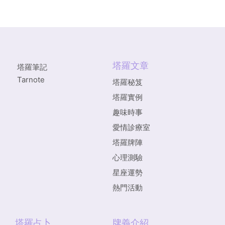
塔羅文章
塔羅筆記
Tarnote
塔羅秘笈
塔羅實例
趣味時事
愛情診療室
塔羅牌陣
心理測驗
星座運勢
熱門活動
塔羅占卜
牌義介紹