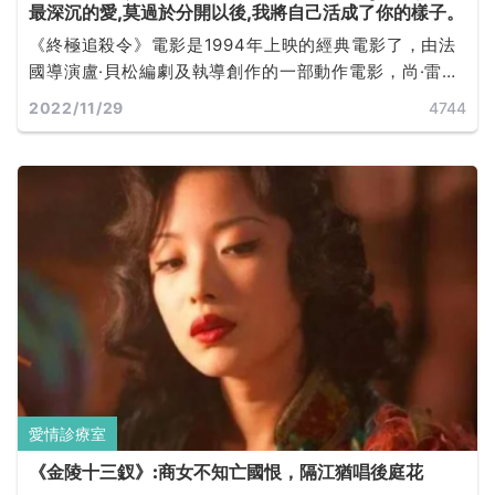
最深沉的愛,莫過於分開以後,我將自己活成了你的樣子。
《終極追殺令》電影是1994年上映的經典電影了，由法
國導演盧·貝松編劇及執導創作的一部動作電影，尚·雷諾
及娜塔麗·波曼主演，該片獲 1994 年凱撒獎 7 項提名，
2022/11/29
4744
是大叔與羅莉兩個孤苦無依的靈魂互相救贖彼此成長的
故事。
愛情診療室
《金陵十三釵》:商女不知亡國恨，隔江猶唱後庭花