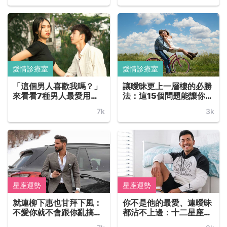
的可能機率有多少！
愛情診療室
愛情診療室
「這個男人喜歡我嗎？」
讓曖昧更上一層樓的必勝
來看看7種男人最愛用的
法：這15個問題能讓你們
曖昧招，是放線還是釣
的關係更加甜蜜如膠似漆
7k
3k
人？拍拖變得好複雜！
星座運勢
星座運勢
就連柳下惠也甘拜下風：
你不是他的最愛、連曖昧
不愛你就不會跟你亂搞曖
都沾不上邊：十二星座都
昧的幾個星座男，上升星
會如何挑選備胎呢？