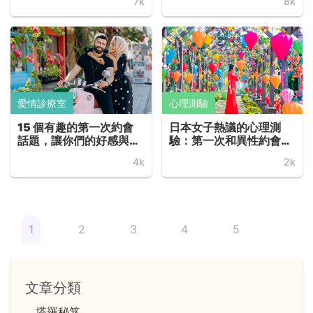
7k
8k
座也需參考喔！
愛情診療室
心理測驗
15 個有趣的第一次約會
日本女子熱議的心理測
話題，讓你們的好感與愛
驗：第一次和異性約會你
意無限延續
會穿什麼？秒測你的理想
4k
2k
型男性類型！
1
2
3
4
5
文章分類
塔羅秘笈