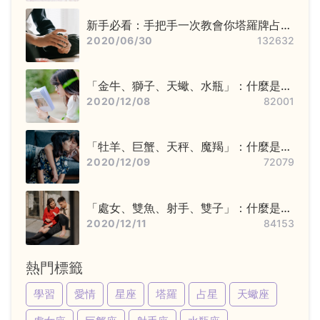
新手必看：手把手一次教會你塔羅牌占卜
步驟——洗牌＋切牌、抽牌、排牌陣！
2020/06/30
132632
「金牛、獅子、天蠍、水瓶」：什麼是固
定星座，他們又該怎麼追？
2020/12/08
82001
「牡羊、巨蟹、天秤、魔羯」：什麼是基
本星座，他們又該怎麼追？
2020/12/09
72079
「處女、雙魚、射手、雙子」：什麼是變
動星座，他們又該怎麼追？
2020/12/11
84153
熱門標籤
學習
愛情
星座
塔羅
占星
天蠍座