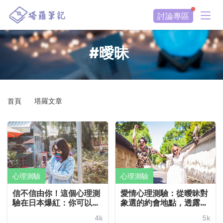
討論專區
#曖昧
首頁
塔羅文章
心理測驗
心理測驗
信不信由你！這個心理測
愛情心理測驗：從曖昧對
驗在日本爆紅：你可以輕
象選的約會地點，透露他
鬆透過Line來了解曖昧對
的愛情觀：喝下午茶的人
4k
5k
象在想什麼、你們在一起
「只愛自己」！？