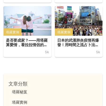
塔羅實例
塔羅實例
是否要成家？——用塔羅
日本的武漢肺炎疫情再爆
算愛情，看拉拉情侶的甜
發！用時間之流占卜法算
蜜紛爭
未來走向
5k
5k
文章分類
塔羅秘笈
塔羅實例