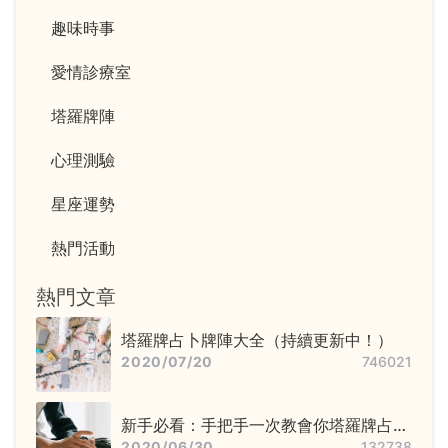
趣味時事
愛情診療室
塔羅牌陣
心理測驗
星座運勢
熱門活動
熱門文章
塔羅牌占卜牌陣大全（持續更新中！）
2020/07/20
746021
新手必看：手把手一次教會你塔羅牌占卜
步驟——洗牌＋切牌、抽牌、排牌陣！
2020/06/30
132738