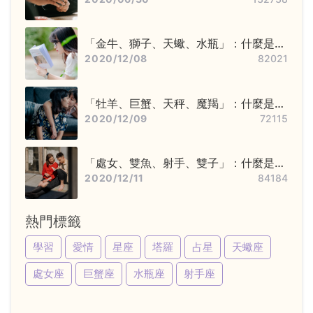
「金牛、獅子、天蠍、水瓶」：什麼是固
定星座，他們又該怎麼追？
2020/12/08
82021
「牡羊、巨蟹、天秤、魔羯」：什麼是基
本星座，他們又該怎麼追？
2020/12/09
72115
「處女、雙魚、射手、雙子」：什麼是變
動星座，他們又該怎麼追？
2020/12/11
84184
熱門標籤
學習
愛情
星座
塔羅
占星
天蠍座
處女座
巨蟹座
水瓶座
射手座