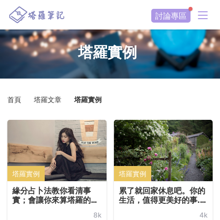
討論專區
塔羅實例
首頁
塔羅文章
塔羅實例
塔羅實例
塔羅實例
緣分占卜法教你看清事
累了就回家休息吧。你的
實；會讓你來算塔羅的，
生活，值得更美好的事...
幾乎都不是好男人
...
8k
4k