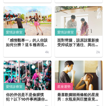
的伴侶嗎？
愛情診療室
愛情診療室
「感情觀專一」的人你該
面對劈腿，該原諒重新接
如何分辨？這 5 種表現一
受抑或放下過往、與出軌
看就讓人愛了愛了！劈腿
的他向前邁進嗎：看看他
4k
2k
狂魔與花心大蘿蔔賣來亂
外遇的「模式」是以下哪
~
一種就能知道了！
愛情診療室
星座運勢
你的伴侶是不是偷腥慣
最喜歡腳踏兩條船的星座
犯？以下10件事將讓你提
男：水瓶座與巨蟹座竟然
高警覺、居安思危！
是清流！？