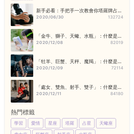
新手必看：手把手一次教會你塔羅牌占卜
步驟——洗牌＋切牌、抽牌、排牌陣！
2020/06/30
132724
「金牛、獅子、天蠍、水瓶」：什麼是固
定星座，他們又該怎麼追？
2020/12/08
82019
「牡羊、巨蟹、天秤、魔羯」：什麼是基
本星座，他們又該怎麼追？
2020/12/09
72114
「處女、雙魚、射手、雙子」：什麼是變
動星座，他們又該怎麼追？
2020/12/11
84180
熱門標籤
學習
愛情
星座
塔羅
占星
天蠍座