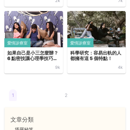
2k
7k
愛情診療室
愛情診療室
如果自己是小三怎麼辦？
科學研究：容易出軌的人
6 點密技讓心理學技巧來
都擁有這 5 個特點！
幫你，無論再愛對方，都
9k
4k
不該委屈自己當第三者！
1
2
文章分類
塔羅秘笈