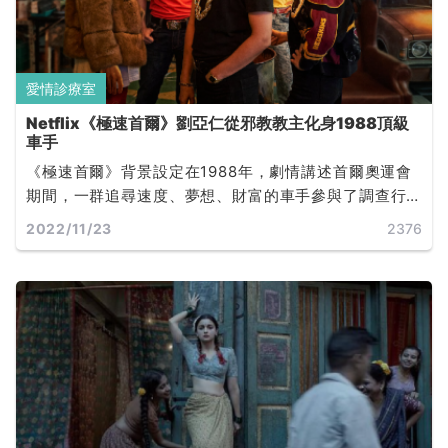
愛情診療室
Netflix《極速首爾》劉亞仁從邪教教主化身1988頂級
車手
《極速首爾》背景設定在1988年，劇情講述首爾奧運會
期間，一群追尋速度、夢想、財富的車手參與了調查行
動，搜查某位大人物的不法資金。是一部十分強調歡樂
2022/11/23
2376
氣息的飛車動作喜劇，同時更由於故事時間點設立於
1988 年，也使得片中的場景、音樂及服裝，全都具有一
股獨特的懷舊魅力。