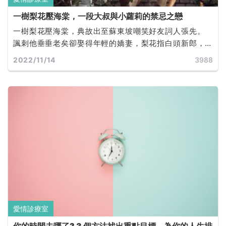
一樹梨花壓海棠，一段大叔與小蘿莉的禁忌之戀
一樹梨花壓海棠，典故出至蘇東坡嘲笑好友詞人張先。
諷刺他垂垂老矣卻娶得年輕的嬌妻，梨花指白頭新郎，
海棠指紅妝新娘。因此此部電影名稱也借用此句象徵老
2022/11/14
3988
少配的不倫戀，四十不惑的大叔卻情鍾未成年少女。
愛情診療室