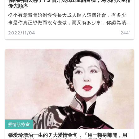
你的時間去哪了? 3 個方法找出重點目標，為你的人生排
優先順序
從小有意識開始到慢慢長大成人踏入這個社會，有多少
事是你真正想做而沒有去做，而又有多少事，你認為瑣
碎或毫無益處卻仍然任時間無聲無息的流向縫隙無影無
2022/11/04
2441
蹤。其中擷取《冠軍思維：交易大師的致勝心智秘訣》
一書影響範圍最廣的觀點來探討，小至日常大至你一生
的目標。
愛情診療室
張愛玲漂泊一生的 7 大愛情金句，「用一轉身離開，用