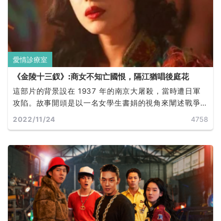
愛情診療室
《金陵十三釵》:商女不知亡國恨，隔江猶唱後庭花
這部片的背景設在 1937 年的南京大屠殺，當時遭日軍
攻陷。故事開頭是以一名女學生書娟的視角來闡述戰爭
帶來的無情，逃亡的驚恐與日軍的兇殘，最終由秦淮女
2022/11/24
4758
子替純潔的學生們赴死。