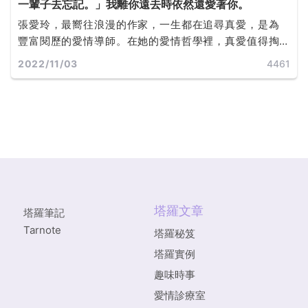
一輩子去忘記。」我離你遠去時依然還愛著你。
張愛玲，最嚮往浪漫的作家，一生都在追尋真愛，是為
豐富閱歷的愛情導師。在她的愛情哲學裡，真愛值得掏
盡所有從不反悔，並將畢生感觸寫成一本本曠世經典。
2022/11/03
4461
塔羅文章
塔羅筆記
Tarnote
塔羅秘笈
塔羅實例
趣味時事
愛情診療室