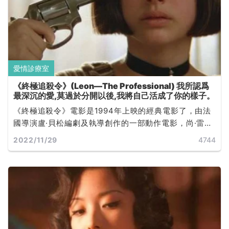
愛情診療室
《終極追殺令》(Leon—The Professional) 我所認爲
最深沉的愛,莫過於分開以後,我將自己活成了你的樣子。
《終極追殺令》電影是1994年上映的經典電影了，由法
國導演盧·貝松編劇及執導創作的一部動作電影，尚·雷諾
及娜塔麗·波曼主演，該片獲 1994 年凱撒獎 7 項提名，
2022/11/29
4744
是大叔與羅莉兩個孤苦無依的靈魂互相救贖彼此成長的
故事。