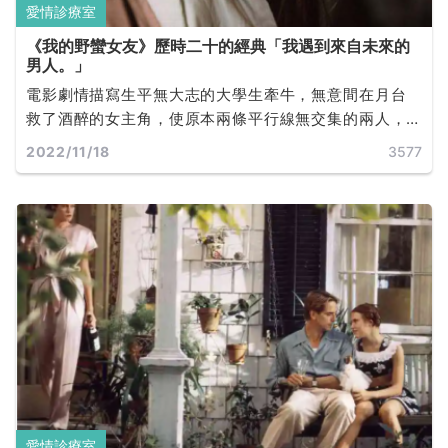
愛情診療室
《我的野蠻女友》歷時二十的經典「我遇到來自未來的
男人。」
電影劇情描寫生平無大志的大學生牽牛，無意間在月台
救了酒醉的女主角，使原本兩條平行線無交集的兩人，
產生了連結。整天無所事事的牽牛，受到女主角個性的
2022/11/18
3577
影響，也開始嘗試不同新鮮事物，兩人共度的日子很開
心卻有說不出的壓抑，而牽牛也慢慢發現女主角似乎暗
藏心事。
愛情診療室