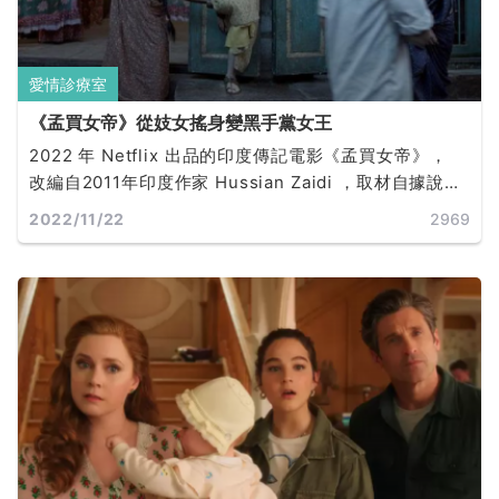
愛情診療室
《孟買女帝》從妓女搖身變黑手黨女王
2022 年 Netflix 出品的印度傳記電影《孟買女帝》，
改編自2011年印度作家 Hussian Zaidi ，取材自據說真
實故事的小說《孟買黑手黨女皇》。原本出生富裕家
2022/11/22
2969
庭，與男友私奔後被賣到妓院工作，花費 10 年從地獄翻
身爬出，變為擁護女權的領袖。