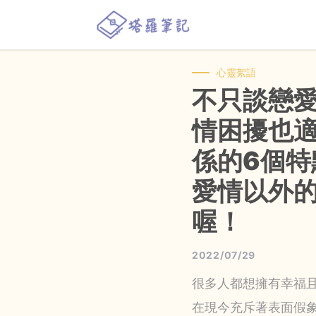
心靈絮語
不只談戀
情困擾也
係的6個特
愛情以外
喔！
2022/07/29
很多人都想擁有幸福
在現今充斥著表面假