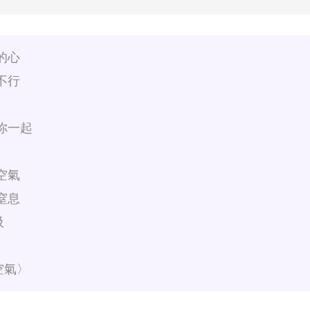
的心
不行
你一起
空氣
窒息
吸
空氣〉