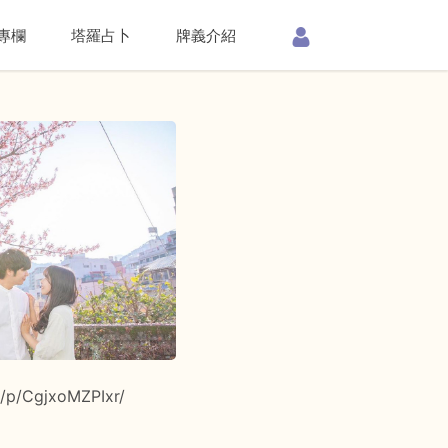
專欄
塔羅占卜
牌義介紹
/p/CgjxoMZPIxr/