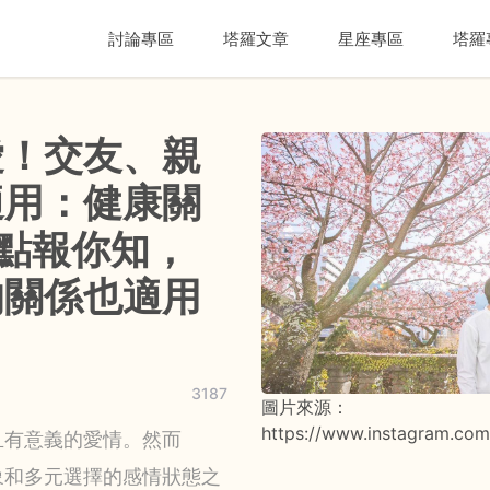
討論專區
塔羅文章
星座專區
塔羅
愛！交友、親
適用：健康關
點報你知，
的關係也適用
3187
圖片來源：
https://www.instagram.com
且有意義的愛情。然而
象和多元選擇的感情狀態之