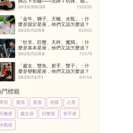
牌占卜步驟——洗牌＋切牌、抽
牌、排牌陣！
2020/06/30
132636
「金牛、獅子、天蠍、水瓶」：什
麼是固定星座，他們又該怎麼追？
2020/12/08
82002
「牡羊、巨蟹、天秤、魔羯」：什
麼是基本星座，他們又該怎麼追？
2020/12/09
72079
「處女、雙魚、射手、雙子」：什
麼是變動星座，他們又該怎麼追？
2020/12/11
84154
熱門標籤
學習
愛情
星座
塔羅
占星
天蠍座
處女座
巨蟹座
射手座
水瓶座