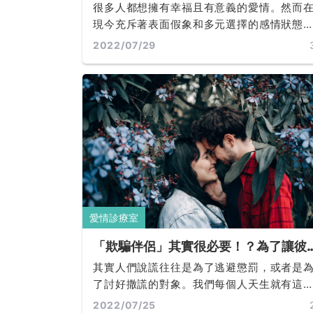
康關係的6個特點報你知，愛情以外的
很多人都想擁有幸福且有意義的愛情。然而
係也適用喔！
現今充斥著表面假象和多元選擇的感情狀態
中，要明智地讓感情長久其實是說時容易做
2022/07/29
難。一開始擦出愛苗固然很好，但要維繫一
感情需要付出更多，光吸引是不夠的。你也
會問：有哪些方法可以讓我們保有健康的感
關係並與另一半長長久久呢？
愛情診療室
「欺騙伴侶」其實很必要！？為了讓彼
甜蜜如昔，在親密關係裡如何好好說謊
其實人們說謊往往是為了逃避懲罰，或者是
一篇就讓你懂！
了討好撒謊的對象。我們每個人天生就有這
一種能力，甚至重要到比我們自己的快樂還
2022/07/25