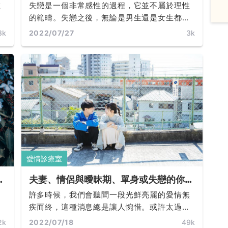
關
驗告訴你錯過所愛之後，你會有什麼樣的
在
失戀是一個非常感性的過程，它並不屬於理性
改變呢？
之
的範疇。失戀之後，無論是男生還是女生都容
時
易有一種體驗：感覺自己心裡空了一塊，有一
3k
2022/07/27
3k
段
種失落感，一種很強烈的被掏空的失落感... ...
許
情
愛情診療室
此
夫妻、情侶與曖昧期、單身或失戀的你都
，
該看！「9種徵兆」帶你解謎一段關係是
為
許多時候，我們會聽聞一段光鮮亮麗的愛情無
如何破裂的？
樣
疾而終，這種消息總是讓人惋惜。或許太過完
重
美的愛情總是經不起考驗。總是出雙入對、情
2k
2022/07/18
49k