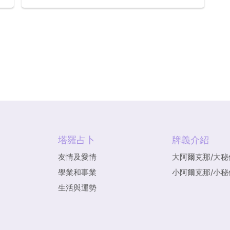
總
投意合的伴侶最後落得分手的下場，不由得讓
人再也不相信感情了。但是，我們似乎能在讓
人錯愕的感情中，發現一點蹊蹺... ...
塔羅占卜
牌義介紹
友情及愛情
大阿爾克那/大秘
學業和事業
小阿爾克那/小秘
生活與運勢