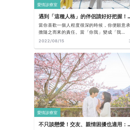
愛情診療室
遇到「這種人格」的伴侶請好好把握！
愛人幸福感密切相關，談戀愛跟工作都
當你喜歡一個人程度很深的時候，你便願意
往不利的「光明型人格」有怎樣的特徵
擔隨之而來的責任。當「你我」變成「我
呢？
們」，你就像會像對自己負責一樣，對自己
2022/08/15
歡的對象負責。這種負責可能是願意對雙方
物質生活負責，也可能是關照對方心理層面
需求... ...
愛情診療室
不只談戀愛！交友、親情困擾也適用：