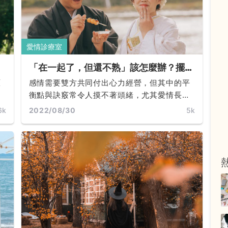
愛情診療室
「在一起了，但還不熟」該怎麼辦？擺脫
變
「戀愛尷尬期」的超強攻略 Tips 6 報你
原
感情需要雙方共同付出心力經營，但其中的平
知！
衡點與訣竅常令人摸不著頭緒，尤其愛情長跑
更是困難......
6k
2022/08/30
5k
會
久
忍