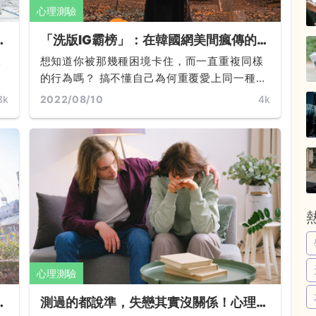
心理測驗
和
「洗版IG霸榜」：在韓國網美間瘋傳的心
無
理測驗！落葉心靈占卜能測出你的愛情觀
承
想知道你被那幾種困境卡住，而一直重複同樣
&隱藏個性~~
的行為嗎？ 搞不懂自己為何重覆愛上同一種
喜
人，不斷與對你冷淡的人獻殷勤？用看落葉的
3k
2022/08/10
4k
的
習慣可反映隱藏個性及真實性格！
的
心理測驗
健
測過的都說準，失戀其實沒關係！心理測