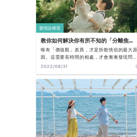
愛情診療室
教你如何解決你有所不知的「分離焦
慮」：心理學及科學研究，讓我們「秒
唯有「價值觀」差異，才是拆散情侶的最大
戀愛腦」的元兇原來就是它！
因。這需要長時間的相處，才會漸漸發現問
題，可一旦發現是這個問題，卻是最難解決
2022/08/31
的。剛開始相愛時，彼此不但遷就容忍，還
盡量表現出最好的那一面給對方看見；時間
了以後，就很容易因為「價值觀」不同，而
不住要爭個水落石出、你錯我對... ...