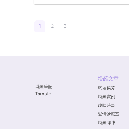
要。生活中往往為了不讓我們最愛的人失望
是想盡辦法地去美化自己... ...
1
2
3
塔羅文章
塔羅筆記
塔羅秘笈
Tarnote
塔羅實例
趣味時事
愛情診療室
塔羅牌陣