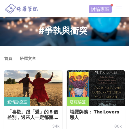
討論專區
#爭執與衝突
首頁
塔羅文章
愛情診療室
塔羅秘笈
「喜歡」跟「愛」的 5 個
塔羅牌義： The Lovers
差別，過來人一定都懂...
戀人
...
34k
80k