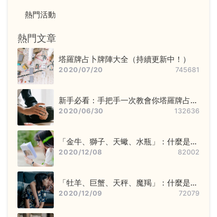
熱門活動
熱門文章
塔羅牌占卜牌陣大全（持續更新中！）
2020/07/20
745681
新手必看：手把手一次教會你塔羅牌占卜
步驟——洗牌＋切牌、抽牌、排牌陣！
2020/06/30
132636
「金牛、獅子、天蠍、水瓶」：什麼是固
定星座，他們又該怎麼追？
2020/12/08
82002
「牡羊、巨蟹、天秤、魔羯」：什麼是基
本星座，他們又該怎麼追？
2020/12/09
72079