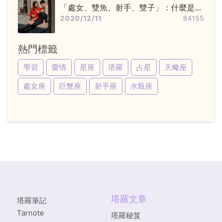
「處女、雙魚、射手、雙子」：什麼是變
動星座，他們又該怎麼追？
2020/12/11
84155
熱門標籤
學習
愛情
星座
塔羅
占星
天蠍座
處女座
巨蟹座
射手座
水瓶座
塔羅文章
塔羅筆記
Tarnote
塔羅秘笈