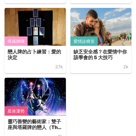
塔羅牌陣
愛情診療室
戀人牌的占卜練習：愛的
缺乏安全感？在愛情中你
決定
該學會的 5 大技巧
27k
2k
星座運勢
靈巧善變的藝術家：雙子
座與塔羅牌的戀人（The
Lovers）