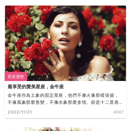
星座運勢
最享受的愛美星座，金牛座
金牛座作為土象的固定星座，他們不像火像那樣張揚，
不像風象那麼善變，不像水象那麼多情。卻是十二星座
中最有品味的星座。他們活的十分驕傲又十分務實，愛
2022/11/21
4947
亂想、愛糾結、愛金錢、還超級倔強！