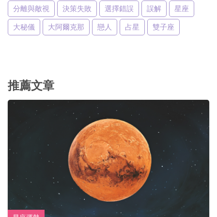
分離與敵視
決策失敗
選擇錯誤
誤解
星座
大秘儀
大阿爾克那
戀人
占星
雙子座
推薦文章