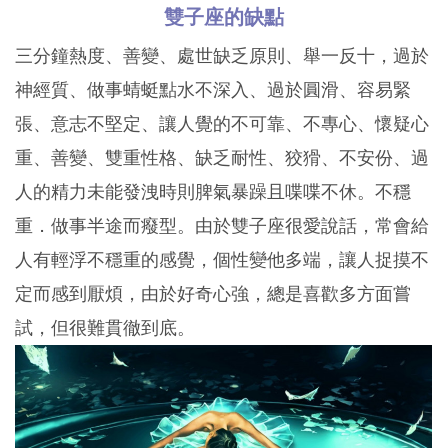
雙子座的缺點
三分鐘熱度、善變、處世缺乏原則、舉一反十，過於
神經質、做事蜻蜓點水不深入、過於圓滑、容易緊
張、意志不堅定、讓人覺的不可靠、不專心、懷疑心
重、善變、雙重性格、缺乏耐性、狡猾、不安份、過
人的精力未能發洩時則脾氣暴躁且喋喋不休。不穩
重．做事半途而癈型。由於雙子座很愛說話，常會給
人有輕浮不穩重的感覺，個性變他多端，讓人捉摸不
定而感到厭煩，由於好奇心強，總是喜歡多方面嘗
試，但很難貫徹到底。