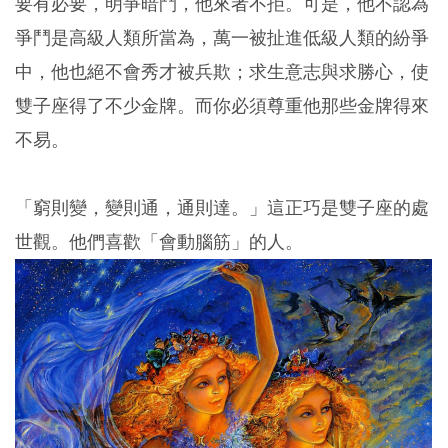
要有必要，明爭暗鬥，他來者不拒。可是，他不認為
爭鬥是高級人類所當為，萬一被扯進低級人類的紛爭
中，他也絕不會秀才被兵欺；求生意志與求勝心，使
雙子座得了不少金牌。而你必須尊重他那些金牌得來
不易。
「窮則變，變則通，通則達。」這正巧是雙子座的處
世觀。他們喜歡「會動腦筋」的人。