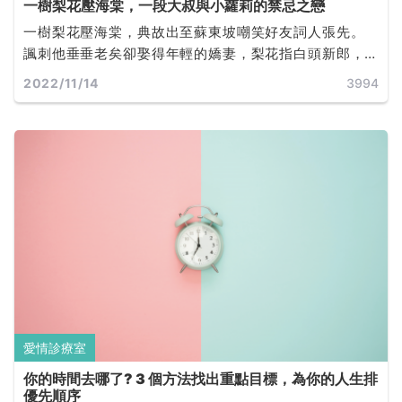
一樹梨花壓海棠，一段大叔與小蘿莉的禁忌之戀
一樹梨花壓海棠，典故出至蘇東坡嘲笑好友詞人張先。
諷刺他垂垂老矣卻娶得年輕的嬌妻，梨花指白頭新郎，
海棠指紅妝新娘。因此此部電影名稱也借用此句象徵老
2022/11/14
3994
少配的不倫戀，四十不惑的大叔卻情鍾未成年少女。
愛情診療室
你的時間去哪了? 3 個方法找出重點目標，為你的人生排
優先順序