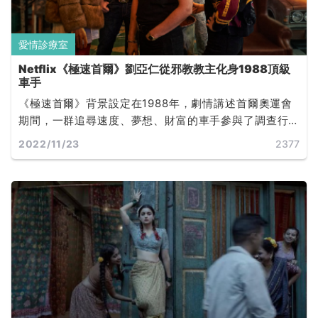
愛情診療室
Netflix《極速首爾》劉亞仁從邪教教主化身1988頂級
車手
《極速首爾》背景設定在1988年，劇情講述首爾奧運會
期間，一群追尋速度、夢想、財富的車手參與了調查行
動，搜查某位大人物的不法資金。是一部十分強調歡樂
2022/11/23
2377
氣息的飛車動作喜劇，同時更由於故事時間點設立於
1988 年，也使得片中的場景、音樂及服裝，全都具有一
股獨特的懷舊魅力。