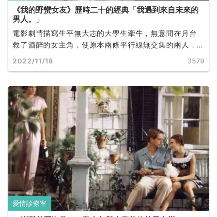
《我的野蠻女友》歷時二十的經典「我遇到來自未來的
男人。」
電影劇情描寫生平無大志的大學生牽牛，無意間在月台
救了酒醉的女主角，使原本兩條平行線無交集的兩人，
產生了連結。整天無所事事的牽牛，受到女主角個性的
2022/11/18
3579
影響，也開始嘗試不同新鮮事物，兩人共度的日子很開
心卻有說不出的壓抑，而牽牛也慢慢發現女主角似乎暗
藏心事。
愛情診療室