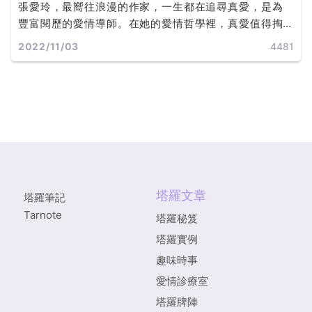
張愛玲，最嚮往浪漫的作家，一生都在追尋真愛，是為
豐富閱歷的愛情導師。在她的愛情哲學裡，真愛值得掏
盡所有從不反悔，並將畢生感觸寫成一本本曠世經典。
2022/11/03
4481
塔羅文章
塔羅筆記
Tarnote
塔羅秘笈
塔羅實例
趣味時事
愛情診療室
塔羅牌陣