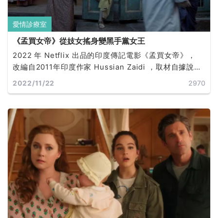
愛情診療室
《孟買女帝》從妓女搖身變黑手黨女王
2022 年 Netflix 出品的印度傳記電影《孟買女帝》，
改編自2011年印度作家 Hussian Zaidi ，取材自據說真
實故事的小說《孟買黑手黨女皇》。原本出生富裕家
2022/11/22
2970
庭，與男友私奔後被賣到妓院工作，花費 10 年從地獄翻
身爬出，變為擁護女權的領袖。