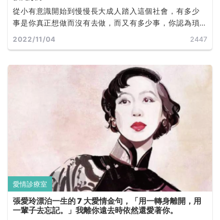
從小有意識開始到慢慢長大成人踏入這個社會，有多少
事是你真正想做而沒有去做，而又有多少事，你認為瑣
碎或毫無益處卻仍然任時間無聲無息的流向縫隙無影無
2022/11/04
2447
蹤。其中擷取《冠軍思維：交易大師的致勝心智秘訣》
一書影響範圍最廣的觀點來探討，小至日常大至你一生
的目標。
愛情診療室
張愛玲漂泊一生的 7 大愛情金句，「用一轉身離開，用
一輩子去忘記。」我離你遠去時依然還愛著你。