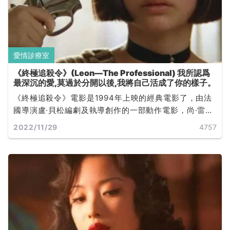
愛情診療室
《終極追殺令》(Leon—The Professional) 我所認爲
最深沉的愛,莫過於分開以後,我將自己活成了你的樣子。
《終極追殺令》電影是1994年上映的經典電影了，由法
國導演盧·貝松編劇及執導創作的一部動作電影，尚·雷諾
及娜塔麗·波曼主演，該片獲 1994 年凱撒獎 7 項提名，
2022/11/29
4757
是大叔與羅莉兩個孤苦無依的靈魂互相救贖彼此成長的
故事。