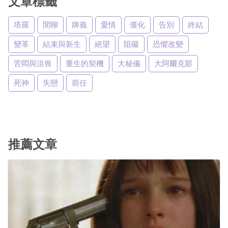
文章標籤
塔羅
閒聊
牌義
愛情
僵化
告別
終結
變革
結束與新生
絕望
阻礙
恐懼改變
苦悶與沮喪
重生的契機
大秘儀
大阿爾克那
死神
失戀
前任
推薦文章