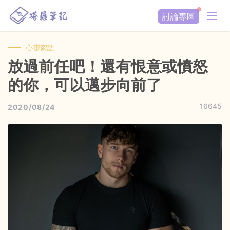
討論專區
心靈絮語
放過前任吧！還有恨意或憤怒
的你，可以邁步向前了
16645
2020/08/24