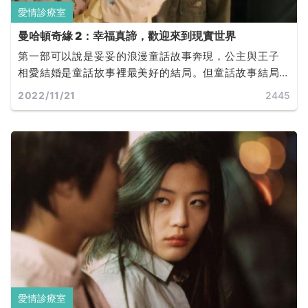
愛情診療室
曼哈頓奇緣 2：幸福真諦，歡迎來到現實世界
第一部可以說是妥妥的浪漫童話故事奔現，公主與王子
相愛結婚是童話故事裡最美好的結局。但童話故事結局
之後，公主與王子需要過生活，現實生活中不如童話，
2022/11/21
2445
人生總是不盡如人意。
愛情診療室