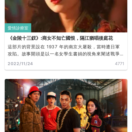
愛情診療室
《金陵十三釵》:商女不知亡國恨，隔江猶唱後庭花
這部片的背景設在 1937 年的南京大屠殺，當時遭日軍
攻陷。故事開頭是以一名女學生書娟的視角來闡述戰爭
帶來的無情，逃亡的驚恐與日軍的兇殘，最終由秦淮女
2022/11/24
4771
子替純潔的學生們赴死。