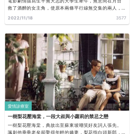
電影劇情描寫生平無大志的大學生牽牛，無意間在月台
救了酒醉的女主角，使原本兩條平行線無交集的兩人，
產生了連結。整天無所事事的牽牛，受到女主角個性的
2022/11/18
3577
影響，也開始嘗試不同新鮮事物，兩人共度的日子很開
心卻有說不出的壓抑，而牽牛也慢慢發現女主角似乎暗
藏心事。
愛情診療室
一樹梨花壓海棠，一段大叔與小蘿莉的禁忌之戀
一樹梨花壓海棠，典故出至蘇東坡嘲笑好友詞人張先。
諷刺他垂垂老矣卻娶得年輕的嬌妻，梨花指白頭新郎，