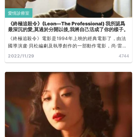
愛情診療室
《終極追殺令》(Leon—The Professional) 我所認爲
最深沉的愛,莫過於分開以後,我將自己活成了你的樣子。
《終極追殺令》電影是1994年上映的經典電影了，由法
國導演盧·貝松編劇及執導創作的一部動作電影，尚·雷諾
及娜塔麗·波曼主演，該片獲 1994 年凱撒獎 7 項提名，
2022/11/29
4744
是大叔與羅莉兩個孤苦無依的靈魂互相救贖彼此成長的
故事。