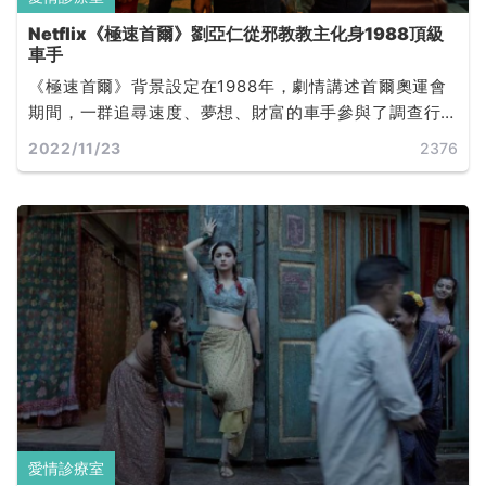
Netflix《極速首爾》劉亞仁從邪教教主化身1988頂級
車手
《極速首爾》背景設定在1988年，劇情講述首爾奧運會
期間，一群追尋速度、夢想、財富的車手參與了調查行
動，搜查某位大人物的不法資金。是一部十分強調歡樂
2022/11/23
2376
氣息的飛車動作喜劇，同時更由於故事時間點設立於
1988 年，也使得片中的場景、音樂及服裝，全都具有一
股獨特的懷舊魅力。
愛情診療室