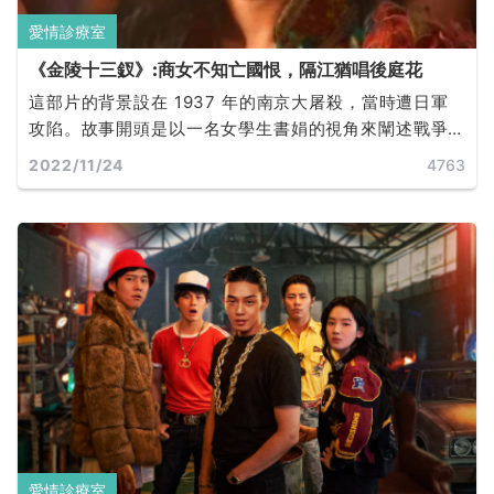
愛情診療室
《金陵十三釵》:商女不知亡國恨，隔江猶唱後庭花
這部片的背景設在 1937 年的南京大屠殺，當時遭日軍
攻陷。故事開頭是以一名女學生書娟的視角來闡述戰爭
帶來的無情，逃亡的驚恐與日軍的兇殘，最終由秦淮女
2022/11/24
4763
子替純潔的學生們赴死。
愛情診療室