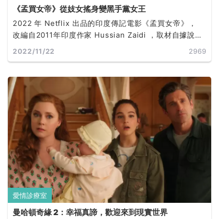
《孟買女帝》從妓女搖身變黑手黨女王
2022 年 Netflix 出品的印度傳記電影《孟買女帝》，
改編自2011年印度作家 Hussian Zaidi ，取材自據說真
實故事的小說《孟買黑手黨女皇》。原本出生富裕家
2022/11/22
2969
庭，與男友私奔後被賣到妓院工作，花費 10 年從地獄翻
身爬出，變為擁護女權的領袖。
愛情診療室
曼哈頓奇緣 2：幸福真諦，歡迎來到現實世界