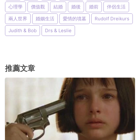
心理學
價值觀
結婚
婚後
婚前
伴侶生活
兩人世界
婚姻生活
愛情的墳墓
Rudolf Dreikurs
Judith & Bob
Drs & Leslie
推薦文章