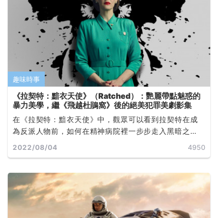
趣味時事
《拉契特：黯衣天使》（Ratched）：艷麗帶點魅惑的
暴力美學，繼《飛越杜鵑窩》後的絕美犯罪美劇影集
在《拉契特：黯衣天使》中，觀眾可以看到拉契特在成
為反派人物前，如何在精神病院裡一步步走入黑暗之
中。劇集除了描繪拉契特的故事外，也透過精神病院嶄
2022/08/04
4950
新的實驗，反映出該時代的人們對於疾病與非疾病有所
誤解的情況... ...