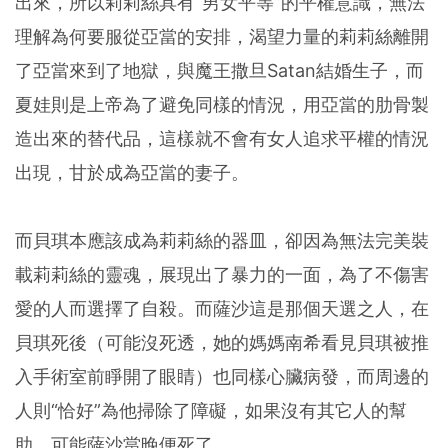
出來，所以莉莉絲具有“男女平等”的平權意識，無法
理解為何要服從亞當的安排，渴望力量的莉莉絲離開
了亞當來到了地獄，與魔王撒旦Satan結婚生子，而
夏娃則是上帝為了避免同樣的情況，用亞當的肋骨製
造出來的替代品，這樣就不會有女人追求平權的情況
出現，甘於成為亞當的妻子。
而貝琪本應該成為莉莉絲的器皿，卻因為無法完美裝
載莉莉絲的靈魂，展現出了暴力的一面，為了不傷害
愛的人而選擇了自殺。而薩沙這是那個天選之人，在
貝琪死後（可能沒死透，她的媽媽南希看見貝琪被推
入手術室前睜開了眼睛）也同樣心臟病發，而周邊的
人則“恰好”為他掃除了障礙，如果沒有其它人的幫
助，可能薩沙當晚便死了。