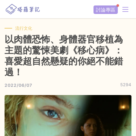
討論專區
流行文化
以肉體恐怖、身體器官移植為
主題的驚悚美劇《移心病》：
喜愛超自然懸疑的你絕不能錯
過！
5294
2022/06/07