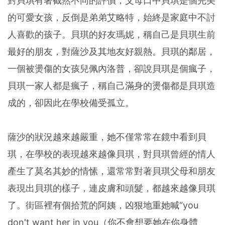
對貝琪有著截然不同的評價，父母口中貝琪是個完美
的可愛女孩，反倒是弟弟艾略特，始終是家庭中不討
人喜歡的孩子。貝琪的好友瑪妮，稱自己是貝琪生前
最好的朋友，對薩沙及其地友好親熱。貝琪的鄰居，
一個被燙傷的女孩兒佩內洛普，卻說貝琪是個瘋子，
貝琪一家人都是瘋子，稱自己滿身的燙傷都是貝琪造
成的，卻因此在學校備受孤立。
薩沙的狀況越來越嚴重，她不僅常常在鏡中看到貝
琪，在學校的表現越來越像貝琪，對貝琪曾經的情人
產生了莫名其妙的情愫，還常常對著貝琪父母和朋友
表現出貝琪的樣子，連皮膚和頭髮，都越來越像貝琪
了。街區裡有個拾荒的阿姨，凶狠地重她喊“you
don't want her in you（你不會想要她在你身體