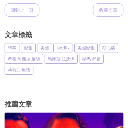
回到上一頁
收藏文章
文章標籤
時事
影集
美國
Netflix
美國影集
移心病
希雲·阿麗拉·蘿絲
馬庫斯·拉沃伊
鄔瑪·舒曼
莉莉亞·里德
推薦文章