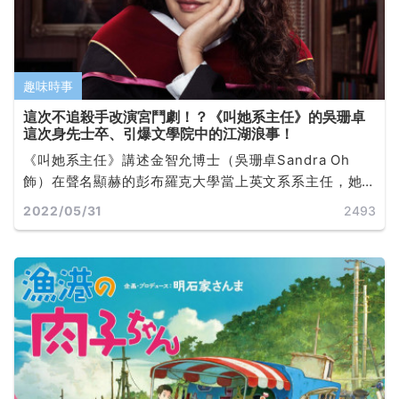
趣味時事
這次不追殺手改演宮鬥劇！？《叫她系主任》的吳珊卓
這次身先士卒、引爆文學院中的江湖浪事！
《叫她系主任》講述金智允博士（吳珊卓Sandra Oh
飾）在聲名顯赫的彭布羅克大學當上英文系系主任，她
正努力適應這個新崗位。她是學校首位女系主任，更是
2022/05/31
2493
大學職員之中少數的有色人種，必然要應付一般人不會
面對的種種挑戰... ...