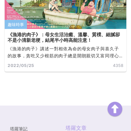
趣味時事
《漁港的肉子》：母女生活治癒、溫馨、質樸、細膩卻
不是小清新老梗，結尾半小時高能注意！
《漁港的肉子》講述一對相依為命的母女肉子與喜久子
的故事，貪吃又少根筋的肉子總是開朗親切又富同理心
還很容易動情，所以很容易被男人所騙；而即將進入青
2022/05/25
4358
春期的喜久子也正值情緒敏感的年齡，毫無遮掩缺點的
肉子總是讓喜久子感到難為情... ...
塔羅文章
塔羅筆記