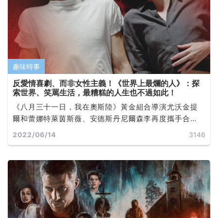
趣味時事
反愛情喜劇、而非女性主義！《世界上最爛的人》：探
索世界、笑罵生活，最糟糕的人生也不過如此！
《八月三十一日，我在奧斯陸》黃金組合導演尤沃金提
爾和蕾娜特萊茵斯薇、安德斯丹尼爾森李再度攜手合
作。蕾娜特萊茵斯薇榮獲坎城影展影后頭銜之作、2022
2022/06/14
3146
美國國家影評人協會 最佳女主角亞軍、最佳男配角... ...