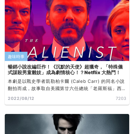
趣味時事
暢銷小說改編巨作！《沉默的天使》超獵奇，「特殊儀
式謀殺男童雛妓」成為劇情核心！？Netflix 大熱門！
本劇是以戰史學者凱勒柏卡爾 (Caleb Carr) 的同名小說
翻拍而成，故事取自美國第廿六任總統「老羅斯福」西
奧多羅斯福 (Theodore Roosevelt) 任職紐約市警局局
2022/08/12
7203
長期間的軼聞... ...