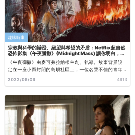
趣味時事
宗教與科學的辯證、絕望與希望的矛盾：Netflix超自然
恐怖影集《午夜彌撒》(Midnight Mass) 讓你明白，永
生並非天使的恩賜... ...
《午夜彌撒》由麥可弗拉納根主創、執導。故事背景設
定在一座小而封閉的島嶼社區上，一位名聲不佳的青年
返鄉後，遇上一位極具魅力但身世成謎的年輕牧師。兩
2022/06/09
4913
人的到來使島上居民間原有的分歧越來越大。而隨著難
以解釋的奇蹟事件發生，社區信眾重燃宗教狂熱。但
是，這些奇蹟是否會讓人付出代價？... ...