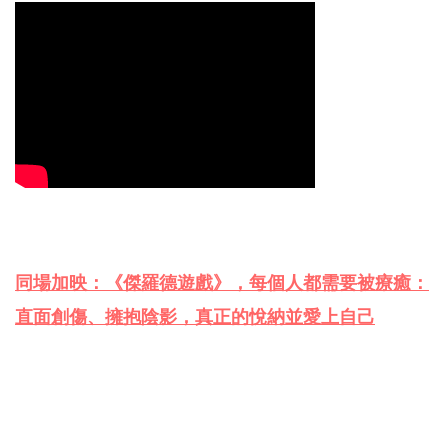
同場加映：《傑羅德遊戲》，每個人都需要被療癒：
直面創傷、擁抱陰影，真正的悅納並愛上自己