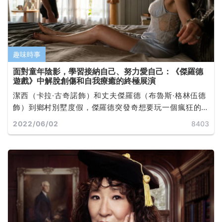
趣味時事
面對童年陰影，學習接納自己、努力愛自己：《傑羅德
遊戲》中解脫創傷和自我療癒的終極展演
潔西（卡拉·古奇諾飾）和丈夫傑羅德（布魯斯·格林伍德
飾）到鄉村別墅度假，傑羅德突發奇想要玩一個瘋狂的
性遊戲，不幸的是，傑羅德剛把妻子的雙手銬在牀頭，
2022/06/02
8403
就心臟病突發去世了，而潔西則還被銬在牀頭不能動
彈。她不僅要維持體力想辦法脱身，還要面對撕食丈夫
屍體的野狗、試圖侵犯她的不速之客，以及不斷湧上心
頭的兒時回