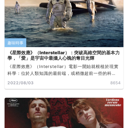
趣味時事
《星際效應》（Interstellar）：突破高維空間的基本力
學，「愛」是宇宙中最攝人心魄的奪目光輝
《星際效應》（Interstellar）電影一開始就根植於現實
科學：位於人類知識的最前端，或稍微超前一些的科
學……這是部從導演、編劇到製片，所有人都尊重科學的
2022/08/03
8654
電影，而且整個劇情徹頭徹尾從科學擷取靈感，將之編
織融入電影的素材中... ...