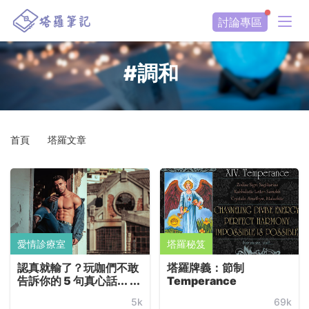
討論專區
#調和
首頁
塔羅文章
愛情診療室
塔羅秘笈
認真就輸了？玩咖們不敢
塔羅牌義：節制
告訴你的 5 句真心話... ...
Temperance
5k
69k