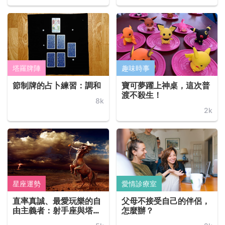
塔羅牌陣
趣味時事
節制牌的占卜練習：調和
寶可夢躍上神桌，這次普
渡不殺生！
8k
2k
星座運勢
愛情診療室
直率真誠、最愛玩樂的自
父母不接受自己的伴侶，
由主義者：射手座與塔羅
怎麼辦？
牌的節制