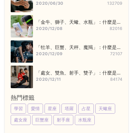
步驟——洗牌＋切牌、抽牌、排牌陣！
2020/06/30
132709
「金牛、獅子、天蠍、水瓶」：什麼是固
定星座，他們又該怎麼追？
2020/12/08
82016
「牡羊、巨蟹、天秤、魔羯」：什麼是基
本星座，他們又該怎麼追？
2020/12/09
72107
「處女、雙魚、射手、雙子」：什麼是變
動星座，他們又該怎麼追？
2020/12/11
84174
熱門標籤
學習
愛情
星座
塔羅
占星
天蠍座
處女座
巨蟹座
射手座
水瓶座