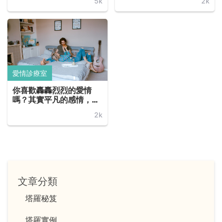
5k
2k
（Temperance）
愛情診療室
你喜歡轟轟烈烈的愛情
嗎？其實平凡的感情，才
最為可貴... ...
2k
文章分類
塔羅秘笈
塔羅實例