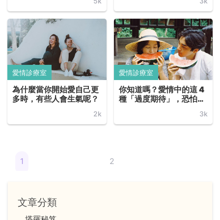
5k
3k
做起... ...
愛情診療室
愛情診療室
為什麼當你開始愛自己更
你知道嗎？愛情中的這 4
多時，有些人會生氣呢？
種「過度期待」，恐怕會
摧毀一段親密關係... ...
2k
3k
1
2
文章分類
塔羅秘笈