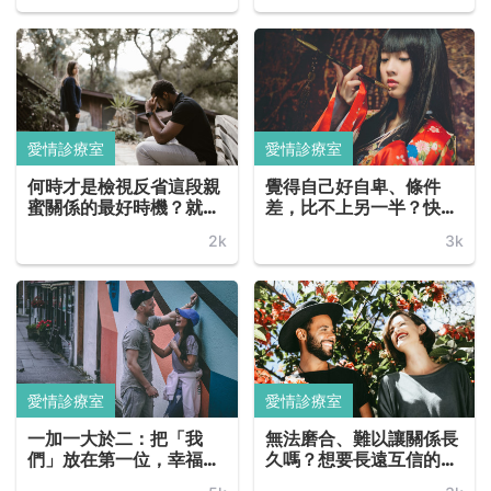
愛情診療室
愛情診療室
何時才是檢視反省這段親
覺得自己好自卑、條件
蜜關係的最好時機？就是
差，比不上另一半？快點
這 6 種情況發生的時候：
來用這 7 點，檢視親密伴
2k
3k
用性愛化解衝突、經常為
侶是不是太過自私！
了吃醋而爭吵... ...
愛情診療室
愛情診療室
一加一大於二：把「我
無法磨合、難以讓關係長
們」放在第一位，幸福情
久嗎？想要長遠互信的穩
侶都具備的 8 種溝通金句
健伴侶，就從這 10 件事