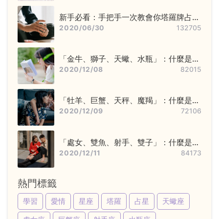
新手必看：手把手一次教會你塔羅牌占卜
步驟——洗牌＋切牌、抽牌、排牌陣！
2020/06/30
132705
「金牛、獅子、天蠍、水瓶」：什麼是固
定星座，他們又該怎麼追？
2020/12/08
82015
「牡羊、巨蟹、天秤、魔羯」：什麼是基
本星座，他們又該怎麼追？
2020/12/09
72106
「處女、雙魚、射手、雙子」：什麼是變
動星座，他們又該怎麼追？
2020/12/11
84173
熱門標籤
學習
愛情
星座
塔羅
占星
天蠍座