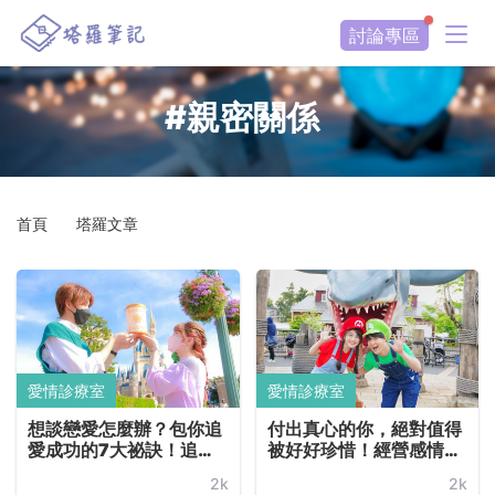
討論專區
#親密關係
首頁
塔羅文章
愛情診療室
愛情診療室
想談戀愛怎麼辦？包你追
付出真心的你，絕對值得
愛成功的7大祕訣！追求
被好好珍惜！經營感情是
暗戀對象有妙招，享受甜
互相的：讓親密關係走得
2k
2k
蜜戀情就看這一篇~
長久的 4 大愛戀秘訣