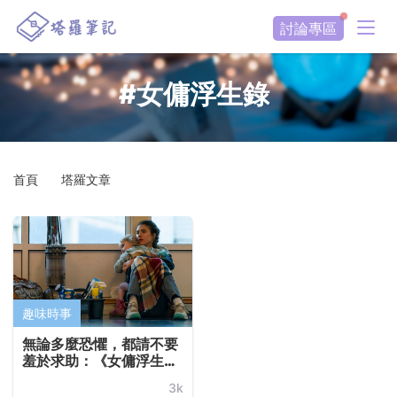
討論專區
#女傭浮生錄
首頁
塔羅文章
趣味時事
無論多麼恐懼，都請不要
羞於求助：《女傭浮生
錄》在Netflix（Maid）
3k
口碑爆棚，一拳打醒你的