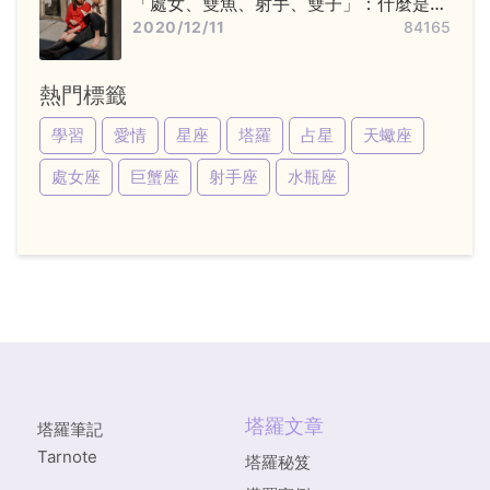
「處女、雙魚、射手、雙子」：什麼是變
動星座，他們又該怎麼追？
2020/12/11
84165
熱門標籤
學習
愛情
星座
塔羅
占星
天蠍座
處女座
巨蟹座
射手座
水瓶座
塔羅文章
塔羅筆記
Tarnote
塔羅秘笈