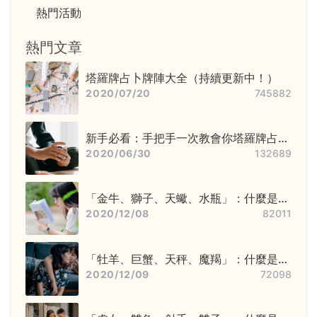
熱門活動
熱門文章
塔羅牌占卜牌陣大全（持續更新中！）
2020/07/20
745882
新手必看：手把手一次教會你塔羅牌占卜
步驟——洗牌＋切牌、抽牌、排牌陣！
2020/06/30
132689
「金牛、獅子、天蠍、水瓶」：什麼是固
定星座，他們又該怎麼追？
2020/12/08
82011
「牡羊、巨蟹、天秤、魔羯」：什麼是基
本星座，他們又該怎麼追？
2020/12/09
72098