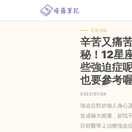
星座攻略
辛苦又痛
秘！12星
些強迫症
也要參考
2022/01/24
強迫症對於個人身心
造成極大困擾，卻找
目前醫學上治療強迫