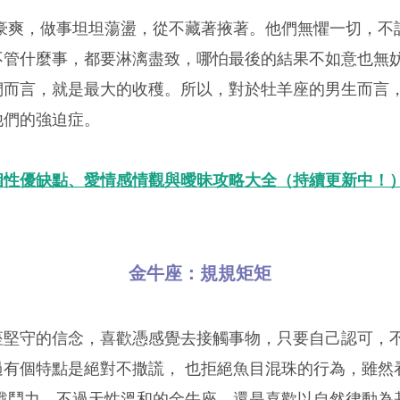
格豪爽，做事坦坦蕩盪，從不藏著掖著。他們無懼一切，不
不管什麼事，都要淋漓盡致，哪怕最後的結果不如意也無
們而言，就是最大的收穫。所以，對於牡羊座的男生而言
他們的強迫症。
個性優缺點、愛情感情觀與曖昧攻略大全（持續更新中！
金牛座：規規矩矩
座堅守的信念，喜歡憑感覺去接觸事物，只要自己認可，
過有個特點是絕對不撒謊， 也拒絕魚目混珠的行為，雖然
戰鬥力。不過天性溫和的金牛座，還是喜歡以自然律動為