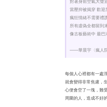
對著身前空氣大聲
當壓抑被揭穿 歡迎
瘋狂情緒不需要禮
所有虛偽全都留到
像古板藝術中 最巴
——華晨宇〈瘋人
每個人心裡都有一處
就會變得非常焦慮，
心便會空了一塊，難
周圍的人，造成不好