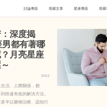
討論專區
塔羅文章
星座專區
塔羅
苦：深度揭
座男都有著哪
呢？月亮星座
喔～
5052
及生活、人際關係，都
不到快速有效的解決方法。
症多半以藥物治療、認知行