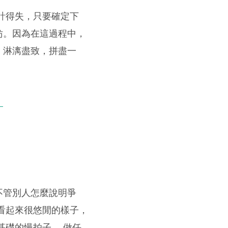
計得失，只要確定下
妨。因為在這過程中，
，淋漓盡致，拼盡一
）
不管別人怎麼說明爭
看起來很悠閒的樣子，
基礎的慢拍子， 做任