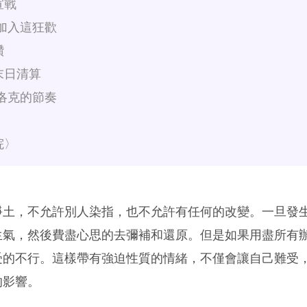
宣戰
加入這狂歡
讚
末日清算
洛克的節奏
院〉
淨土，不允許別人染指，也不允許有任何的改變。一旦發
生氣，然後費盡心思的去彌補和還原。但是如果用盡所有
受的不行。這樣帶有強迫性質的情緒，不僅會讓自己難受
的影響。