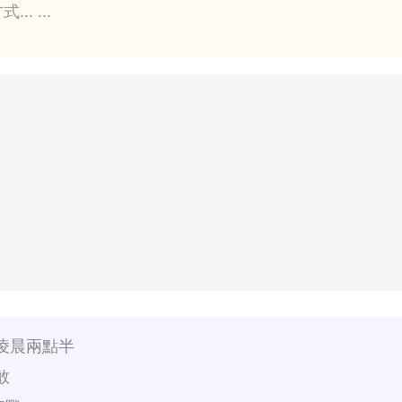
. ...
凌晨兩點半
敢