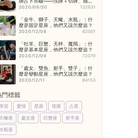
牌占卜步驟——洗牌＋切牌、抽
牌、排牌陣！
2020/06/30
132631
「金牛、獅子、天蠍、水瓶」：什
麼是固定星座，他們又該怎麼追？
2020/12/08
82001
「牡羊、巨蟹、天秤、魔羯」：什
麼是基本星座，他們又該怎麼追？
2020/12/09
72079
「處女、雙魚、射手、雙子」：什
麼是變動星座，他們又該怎麼追？
2020/12/11
84153
熱門標籤
學習
愛情
星座
塔羅
占星
天蠍座
處女座
巨蟹座
射手座
水瓶座