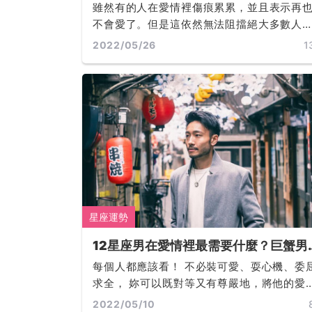
了嗎？為你大揭秘！12星座男為愛淪陷
雖然有的人在愛情裡傷痕累累，並且表示再
時會怎樣？
不會愛了。但是這依然無法阻擋絕大多數人
愛情的嚮往，一旦生命中出現那個很美好的
2022/05/26
1
人，大家還是會不由自主的去喜歡對方，會
意為對方做出改變。而這就是愛情的魅力，
也無法阻擋... ...
星座運勢
12星座男在愛情裡最需要什麼？巨蟹男
需勇氣、天蠍男要體貼、雙魚男看深情
每個人都應該看！ 不必裝可愛、耍心機、委
水瓶男怕負擔... ...請連帶參考月亮星座
求全， 妳可以既對等又有尊嚴地，將他的愛
喔！
到擒來... ...
2022/05/10