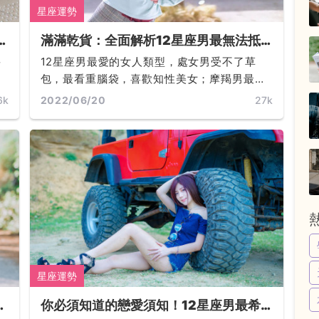
星座運勢
滿滿乾貨：全面解析12星座男最無法抵
、
擋哪種類型的女生呢？金牛男要性感、水
甚
12星座男最愛的女人類型，處女男受不了草
瓶男重默契、處女男最愛穩定「大女
遇
包，最看重腦袋，喜歡知性美女；摩羯男最愛
人」... ...
！
辦事俐落、聰明的女強人... ...
6k
2022/06/20
27k
對
星座運勢
船
你必須知道的戀愛須知！12星座男最希