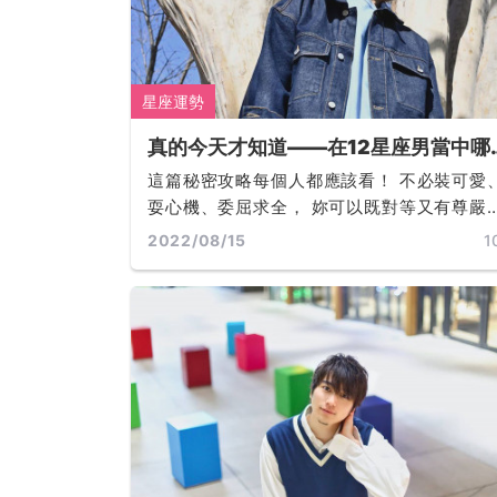
星座運勢
真的今天才知道——在12星座男當中哪
三位的內心最脆弱：第一名簡直跌破眼
這篇秘密攻略每個人都應該看！ 不必裝可愛
鏡！
耍心機、委屈求全， 妳可以既對等又有尊嚴
地，將他的愛手到擒來... ...
2022/08/15
1