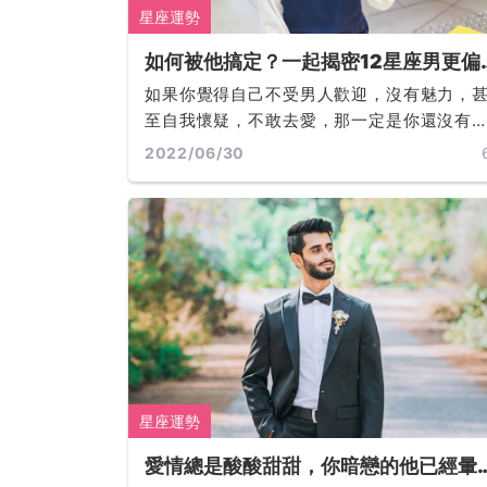
星座運勢
如何被他搞定？一起揭密12星座男更偏
好哪類異性？巨蟹怕錯付、天秤愛娛樂
如果你覺得自己不受男人歡迎，沒有魅力，
天蠍吃撒嬌... ...
至自我懷疑，不敢去愛，那一定是你還沒有
到發現屬於你的美的男人。每個人都應該看
2022/06/30
不必裝可愛、耍心機、委屈求全， 你可以既
等又有尊嚴地，將他的愛手到擒來... ...
星座運勢
愛情總是酸酸甜甜，你暗戀的他已經暈