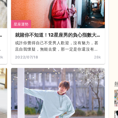
星座運勢
就賭你不知道！12星座男的負心指數大
公開：巨蟹超安全、獅子讓人跌破眼鏡；
、
或許你覺得自己不受男人歡迎，沒有魅力，甚
負心男第一名你絕對猜不到！請參考月亮
且自我懷疑，無能去愛，那一定是你還沒有遇
星座喔。
到發現屬於你的美的男人。每個人都應該看！
0k
2022/07/18
28k
不必裝可愛、耍心機、委屈求全， 你可以既對
等又有尊嚴地，將他的愛手到擒來... ...