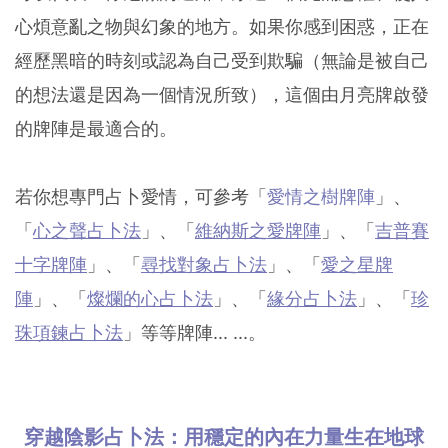
心煩意亂之物與幻象的地方。如果你感到困惑，正在
經歷黑暗的時刻或認為自己受到欺騙（無論是被自己
的想法還是因為一個情況所致），這個由月亮牌啟發
的牌陣是最適合的。
若你想專門占卜愛情，可參考「
愛情之樹牌陣
」、
「
心之聲占卜法
」、「
維納斯之愛牌陣
」、「
吉普賽
十字牌陣
」、「
尋找對象占卜法
」、「
愛之星牌
陣
」、「
燦爛的心占卜法
」、「
緣分占卜法
」、「
珍
珠項鍊占卜法
」等等牌陣... ...。
穿越陰影占卜法：用穩定的內在力量生在地球