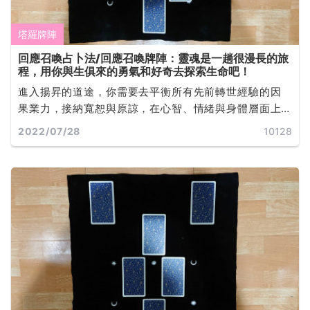
塔羅牌陣
回應召喚占卜法/回應召喚牌陣：靈魂是一趟很漫長的旅
程，用你與生俱來的勇氣和好奇去探索生命吧！
進入揚昇的道途，你需要去平衡所有先前轉世經驗的因
果業力，接納寬恕與原諒，在心智、情緒與身體層面上
自我淨化，學習靜心去傾聽來自宇宙源頭的回應... ...
2022/07/28
10128