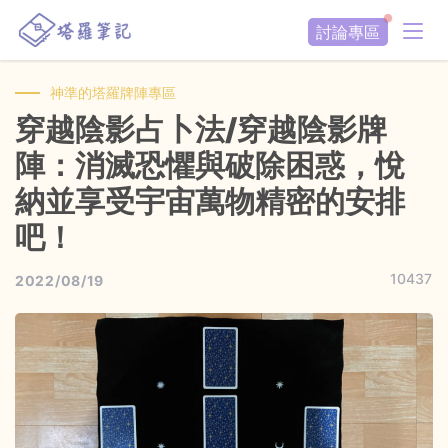
討論專區
神準的塔羅牌陣專區
穿越陰影占卜法/穿越陰影牌
陣：消滅恐懼與破除困惑，悅
納並享受宇宙萬物精密的安排
吧！
10437
2022/08/19