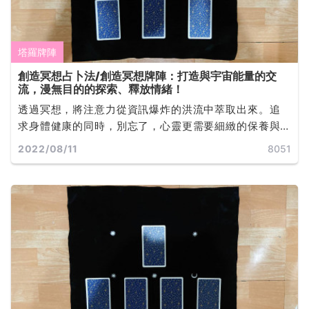
塔羅牌陣
創造冥想占卜法/創造冥想牌陣：打造與宇宙能量的交
流，漫無目的的探索、釋放情緒！
透過冥想，將注意力從資訊爆炸的洪流中萃取出來。追
求身體健康的同時，別忘了，心靈更需要細緻的保養與
呵護。只要當下有不舒服的情緒，藉由冥想，讓負面情
2022/08/11
8051
緒自然飄走，神經系統就可能平衡... ...