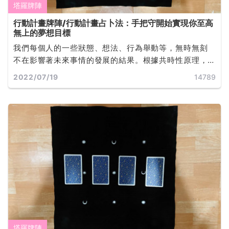
塔羅牌陣
行動計畫牌陣/行動計畫占卜法：手把守開始實現你至高
無上的夢想目標
我們每個人的一些狀態、想法、行為舉動等，無時無刻
不在影響著未來事情的發展的結果。根據共時性原理，
塔羅牌與我們每個人進行連接，在塔羅牌占卜時，問卜
2022/07/19
14789
者又與塔羅師進行了連通，所以此時抽出來的塔羅牌就
可以反應出問卜者當下具體的問題，以及將要出現怎樣
的結果... ...
塔羅牌陣