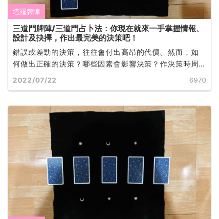
塔羅牌陣
三道門牌陣/三道門占卜法：你現在就來一手掌握情報、
設計及抉擇，作出最完美的決策吧！
錯誤或差勁的決策，往往會付出高昂的代價。然而，如
何做出正確的決策？哪些因素會影響決策？作決策時周
全考慮的重要性，雖然有時作決策看來很輕易，但往往
2022/07/22
6970
是長期的智慧累積與嘗試錯誤後的結果... ...