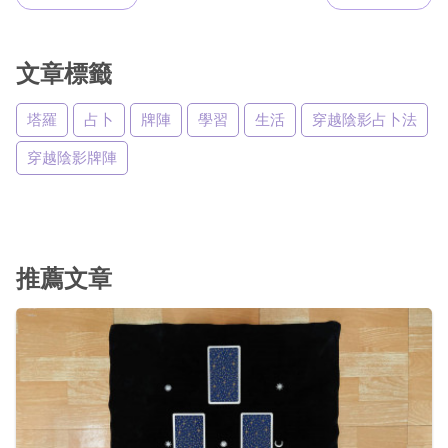
文章標籤
塔羅
占卜
牌陣
學習
生活
穿越陰影占卜法
穿越陰影牌陣
推薦文章