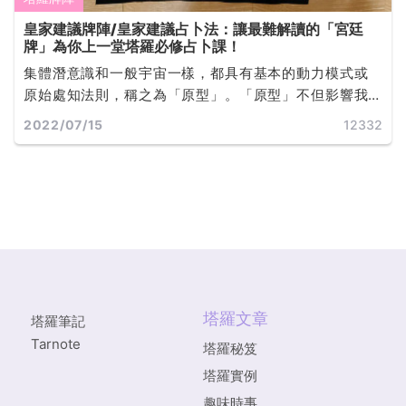
皇家建議牌陣/皇家建議占卜法：讓最難解讀的「宮廷
牌」為你上一堂塔羅必修占卜課！
集體潛意識和一般宇宙一樣，都具有基本的動力模式或
原始處知法則，稱之為「原型」。「原型」不但影響我
們個人的命過程和行為，甚至也影響文化和歷史事件。
2022/07/15
12332
雖然「原型」存在不同的文化間，可以用不同形式顯現
出來，但「原型」具有普同性，能穿越歷史、地理和文
化的疆界... ...
塔羅文章
塔羅筆記
Tarnote
塔羅秘笈
塔羅實例
趣味時事