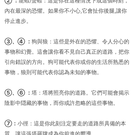
② ：
龍蝦/螯蝦：這是你在這種情況下或這個時刻，
內在最深的恐懼。如果你不小心,它會扯你後腿,讓你
停止進步。
③、④ ：
狗與狼：這些是外在的恐懼、令人分心的
事物和幻覺。這會讓你看不見自己真正的道路，把你
引向錯誤的方向。狗可能代表你或你的生活所熟悉的
事物，狼則可能代表你認為未知的事物。
⑤、⑥ ：
塔：塔將照亮你的道路。它們可能會揭示
陰影中隠藏的事物，而你或許忽略的這些事物。
⑦：
小徑：這是你此刻注定要走的道路所具備的本
質。讓這張塔羅牌成為你前進的嚮導。