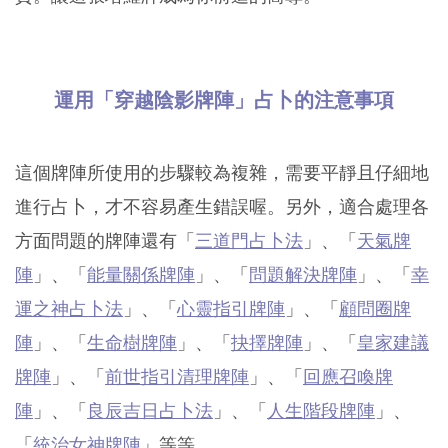
運用「穿越陰影牌陣」占卜的注意事項
這個牌陣所使用的步驟較為複雜，需要平靜且仔細地
進行占卜，才不容易產生錯誤喔。另外，適合處理各
方面問題的牌陣還有「
三道門占卜法
」、「
天氣牌
陣
」、「
能量關係牌陣
」、「
問題解決牌陣
」、「
幸
運之神占卜法
」、「
心靈指引牌陣
」、「
顧問圈牌
陣
」、「
生命樹牌陣
」、「
抉擇牌陣
」、「
皇家建議
牌陣
」、「
前世指引清理牌陣
」、「
回應召喚牌
陣
」、「
良辰吉日占卜法
」、「
人生階段牌陣
」、
「
統治女神牌陣
」等等。