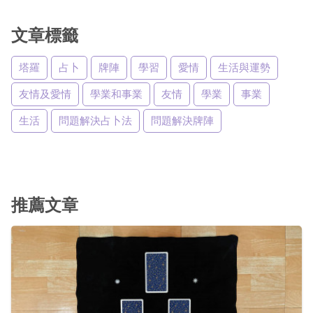
文章標籤
塔羅
占卜
牌陣
學習
愛情
生活與運勢
友情及愛情
學業和事業
友情
學業
事業
生活
問題解決占卜法
問題解決牌陣
推薦文章