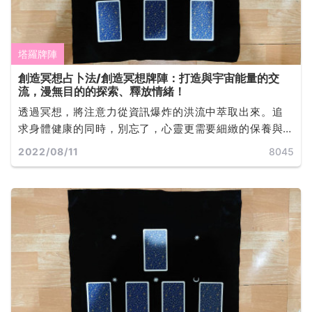
塔羅牌陣
創造冥想占卜法/創造冥想牌陣：打造與宇宙能量的交
流，漫無目的的探索、釋放情緒！
透過冥想，將注意力從資訊爆炸的洪流中萃取出來。追
求身體健康的同時，別忘了，心靈更需要細緻的保養與
呵護。只要當下有不舒服的情緒，藉由冥想，讓負面情
2022/08/11
8045
緒自然飄走，神經系統就可能平衡... ...