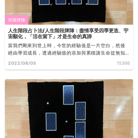
塔羅牌陣
人生階段占卜法/人生階段牌陣：盡情享受四季更迭、宇
宙顯化，「活在當下」才是生命的真諦
當我們剛來到世上時，今世的經驗值是一片空白，然後
經由學習成長，透過經驗值的添加與累積讓生命從無知
走向啟蒙。生命就是一種內在經驗值漸進變化的過程，
2022/08/05
15366
通過各式智力情緒的體驗來充分發展人的知識，並在生
命最廣泛的體驗中提煉出智慧... ...