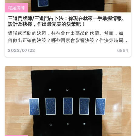
塔羅牌陣
三道門牌陣/三道門占卜法：你現在就來一手掌握情報、
設計及抉擇，作出最完美的決策吧！
錯誤或差勁的決策，往往會付出高昂的代價。然而，如
何做出正確的決策？哪些因素會影響決策？作決策時周
全考慮的重要性，雖然有時作決策看來很輕易，但往往
2022/07/22
6964
是長期的智慧累積與嘗試錯誤後的結果... ...