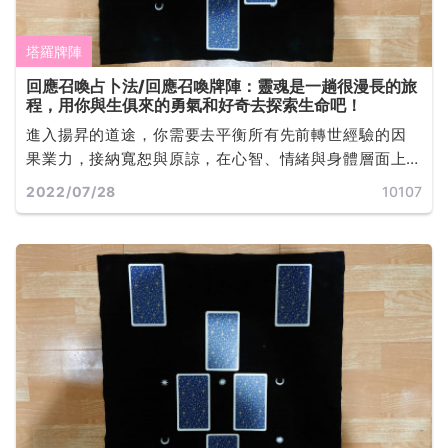
塔羅牌陣
回應召喚占卜法/回應召喚牌陣：靈魂是一趟很漫長的旅
程，用你與生俱來的勇氣和好奇去探索生命吧！
進入揚昇的道途，你需要去平衡所有先前轉世經驗的因
果業力，接納寬恕與原諒，在心智、情緒與身體層面上
自我淨化，學習靜心去傾聽來自宇宙源頭的回應... ...
2022/07/28
10107