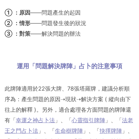
① ：原因
——問題產生的起因
② ：情形
——問題發生後的狀況
③ ：對策
——解決問題的辦法
運用「問題解決牌陣」占卜的注意事項
此牌陣適用於22張大牌、78張塔羅牌，建議分析順
序為：產生問題的原因➝現狀➝解決方案 ( 縱向由下
往上的解釋 )。另外，適合處理各方面問題的牌陣還
有「
幸運之神占卜法
」、「
心靈指引牌陣
」、「
法老
王之門占卜法
」、「
生命樹牌陣
」、「
抉擇牌陣
」、