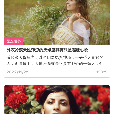
星座運勢
外表冷漠天性薄涼的天蠍座其實只是嘴硬心軟
看起來人畜無害，甚至因為氣質神秘，十分受人喜歡的
人，但實際上，天蠍座應該是很具有野心的一類人，他
們也確實是可以為了自己的事業做出很多犧牲，與其他
2022/11/22
13329
一些意想不到的事情。