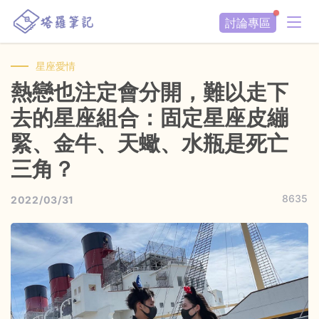
討論專區
星座愛情
熱戀也注定會分開，難以走下
去的星座組合：固定星座皮繃
緊、金牛、天蠍、水瓶是死亡
三角？
8635
2022/03/31