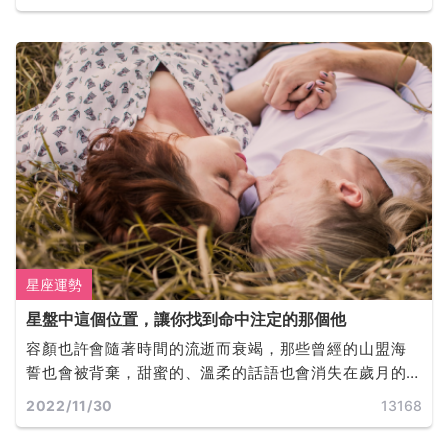
星同時也是富足的，它所佔據的任何星座和宮位，都會
為我們提供完成目標所必需的動機和行動力。
星座運勢
星盤中這個位置，讓你找到命中注定的那個他
容顏也許會隨著時間的流逝而衰竭，那些曾經的山盟海
誓也會被背棄，甜蜜的、溫柔的話語也會消失在歲月的
軌道裡，而誰才是你真正的靈魂伴侶呢？
2022/11/30
13168