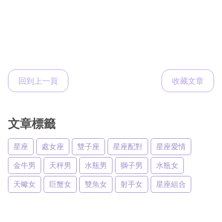
回到上一頁
收藏文章
文章標籤
星座
處女座
雙子座
星座配對
星座愛情
金牛男
天秤男
水瓶男
獅子男
水瓶女
天蠍女
巨蟹女
雙魚女
射手女
星座組合