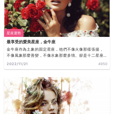
星座運勢
最享受的愛美星座，金牛座
金牛座作為土象的固定星座，他們不像火像那樣張揚，
不像風象那麼善變，不像水象那麼多情。卻是十二星座
中最有品味的星座。他們活的十分驕傲又十分務實，愛
2022/11/21
4950
亂想、愛糾結、愛金錢、還超級倔強！