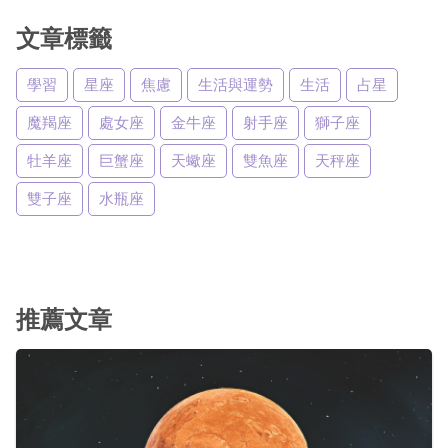
文章標籤
學習
星座
焦慮
生活與運勢
生活
占星
魔羯座
處女座
金牛座
射手座
獅子座
牡羊座
巨蟹座
天蠍座
雙魚座
天秤座
雙子座
水瓶座
推薦文章