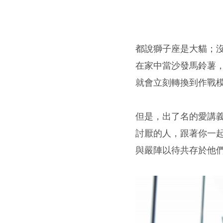
都說獅子座是大貓；
在家中當沙發馬鈴薯
就會立刻轉換到作戰
但是，出了名的愛講
討厭的人，跟著你一
與嚴陣以待共存於他