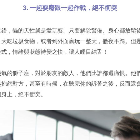
3. 一起耍廢跟一起作戰，絕不衝突
沒錯，貓的天性就是愛玩耍。只要解除警備、身心都放鬆
，大吃垃圾食物，或者到外面瘋玩一整天，徹夜不歸。但
模式，情緒與狀態轉變之快，讓人瞠目結舌！
義氣的獅子座，對於朋友的敵人，他們比誰都還痛恨。他
起抱怨對方，甚至有時候，在聽完你的訴苦之後，反而還
們身上，絕不衝突。