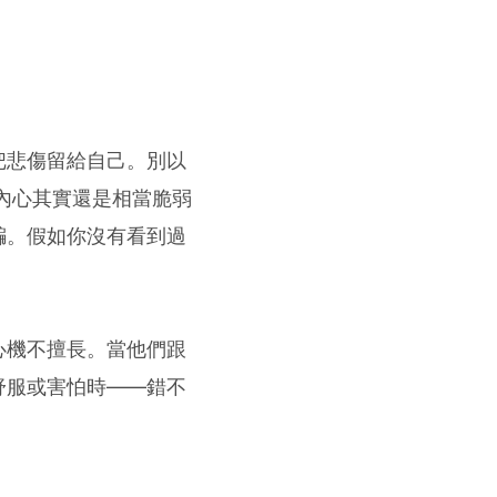
把悲傷留給自己。別以
內心其實還是相當脆弱
騙。假如你沒有看到過
心機不擅長。當他們跟
舒服或害怕時——錯不