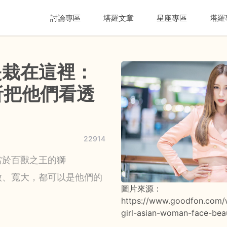
討論專區
塔羅文章
星座專區
塔羅
是栽在這裡：
分析把他們看透
22914
當於百獸之王的獅
傲、寬大，都可以是他們的
圖片來源：
https://www.goodfon.com/w
girl-asian-woman-face-bea