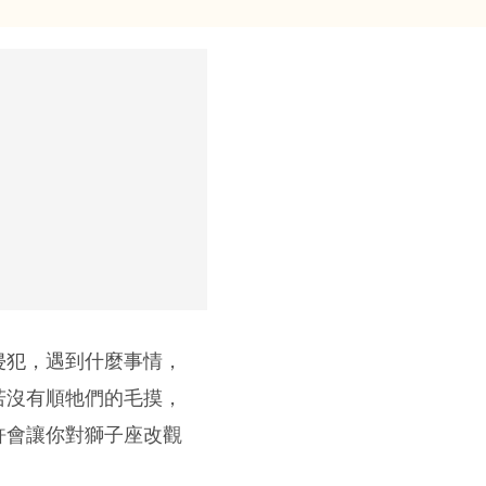
侵犯，遇到什麼事情，
若沒有順牠們的毛摸，
許會讓你對獅子座改觀