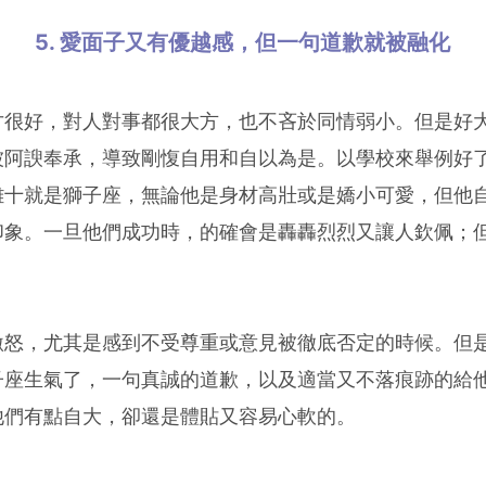
5. 愛面子又有優越感，但一句道歉就被融化
才很好，對人對事都很大方，也不吝於同情弱小。但是好
被阿諛奉承，導致剛愎自用和自以為是。以學校來舉例好
離十就是獅子座，無論他是身材高壯或是嬌小可愛，但他
印象。一旦他們成功時，的確會是轟轟烈烈又讓人欽佩；
激怒，尤其是感到不受尊重或意見被徹底否定的時候。但
子座生氣了，一句真誠的道歉，以及適當又不落痕跡的給
他們有點自大，卻還是體貼又容易心軟的。