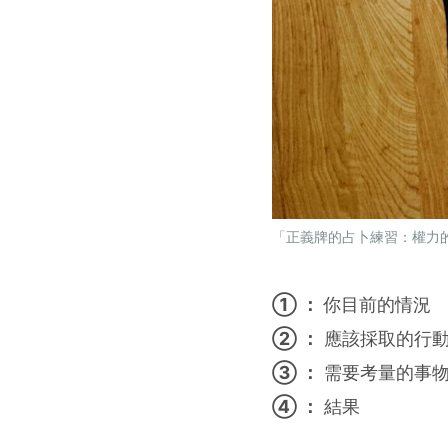
「正義牌的占卜練習：權力
① ：
你目前的情況
② ：
應該採取的行動
③ ：
需要考量的事
④ ：
結果