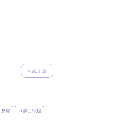
收藏文章
濫權
欺瞞與詐騙