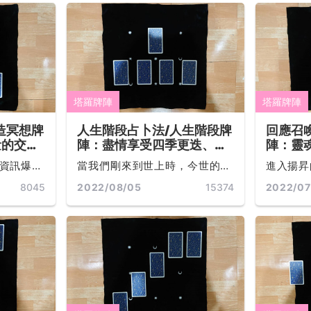
這樣的原
你可曾思考過宇宙給自己的課題
簡單。而
一定和所
是什麼嗎？... ...
理的狀態
響應，發
應所導致...
塔羅牌陣
塔羅牌陣
造冥想牌
人生階段占卜法/人生階段牌
回應召
量的交
陣：盡情享受四季更迭、宇
陣：靈
索、釋放
宙顯化，「活在當下」才是
程，用
資訊爆炸
當我們剛來到世上時，今世的經
進入揚昇
生命的真諦
好奇去
求身體健
驗值是一片空白，然後經由學習
所有先前
8045
2022/08/05
15374
2022/07
靈更需要
成長，透過經驗值的添加與累積
接納寬恕
要當下有
讓生命從無知走向啟蒙。生命就
與身體層
想，讓負
是一種內在經驗值漸進變化的過
心去傾聽
系統就可
程，通過各式智力情緒的體驗來
...
充分發展人的知識，並在生命最
廣泛的體驗中提煉出智慧... ...