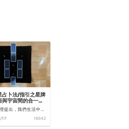
星占卜法/指引之星牌
悟與宇宙間的合一、
我天賦，完成此生靈
理提出，我們生活中的
 ...
，與我們感覺到神奇和
/17
18642
情，並非只是巧合那麼