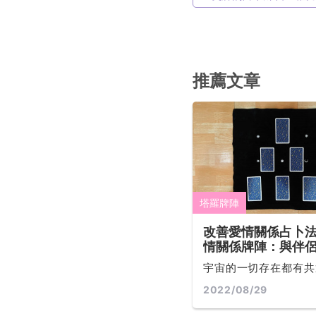
推薦文章
塔羅牌陣
改善愛情關係占卜法
情關係牌陣：與伴
順利，讓你完全釐
宇宙的一切存在都有共
係中的兩人情狀
超越物質與時空的。所
2022/08/29
合的事件，其實都在宇