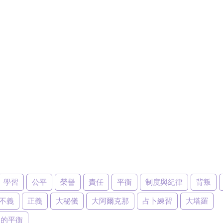
學習
公平
榮譽
責任
平衡
制度與紀律
背叛
不義
正義
大秘儀
大阿爾克那
占卜練習
大塔羅
力的平衡