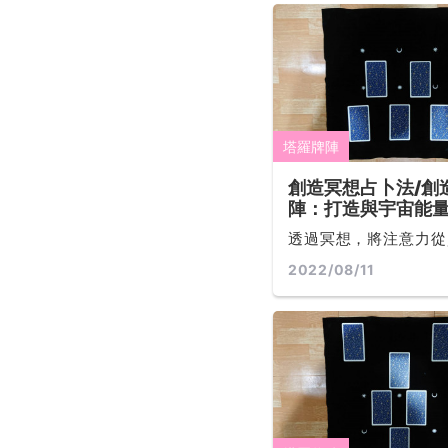
之中互相關聯著。藉由
理，隨機抽出來的牌，
問的事件有關... ...
塔羅牌陣
創造冥想占卜法/創
陣：打造與宇宙能
流，漫無目的的探
透過冥想，將注意力從
情緒！
的洪流中萃取出來。追
2022/08/11
康的同時，別忘了，心
細緻的保養與呵護。只
不舒服的情緒，藉由冥
面情緒自然飄走，神經
能平衡... ...