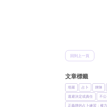
回到上一頁
文章標籤
塔羅
占卜
牌陣
逃避決定或責任
不公
正義牌的占卜練習：權