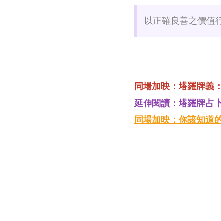
以正確良善之價值
同場加映：塔羅牌義：正義 
延伸閱讀：塔羅牌占
同場加映：你該知道