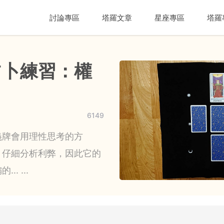
討論專區
塔羅文章
星座專區
塔羅
占卜練習：權
6149
義牌會用理性思考的方
、仔細分析利弊，因此它的
. ...