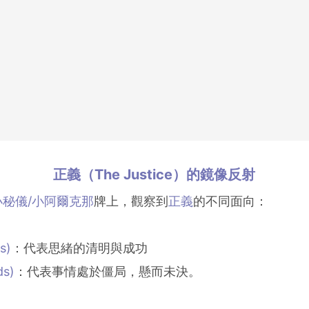
正義（The Justice）的鏡像反射
小秘儀/小阿爾克那
牌上，觀察到
正義
的不同面向：
s)
：代表思緒的清明與成功
s)
：代表事情處於僵局，懸而未決。