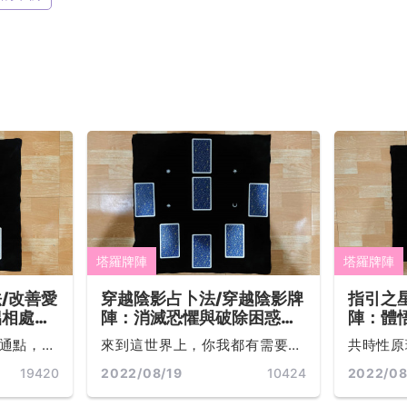
塔羅牌陣
塔羅牌陣
/改善愛
穿越陰影占卜法/穿越陰影牌
指引之
侶相處更
陣：消滅恐懼與破除困惑，
陣：體
清親密關
悅納並享受宇宙萬物精密的
看見自
通點，是
來到這世界上，你我都有需要面
共時性原
安排吧！
魂任務...
有看似巧
對的課題，我們也都在課題中成
種種巧合
19420
2022/08/19
10424
2022/08
宙的連結
長，只是每個人的課題都不同。
巧妙的事