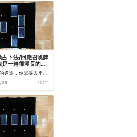
是我們每個人內在的心
與外界的事物變化共同
展出來的一系列連鎖反
 ...
喚占卜法/回應召喚牌
魂是一趟很漫長的旅
你與生俱來的勇氣和
的道途，你需要去平衡
探索生命吧！
轉世經驗的因果業力，
/28
10111
與原諒，在心智、情緒
面上自我淨化，學習靜
來自宇宙源頭的回應...