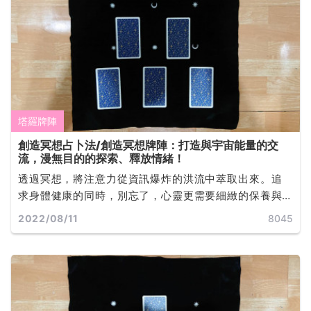
塔羅牌陣
創造冥想占卜法/創造冥想牌陣：打造與宇宙能量的交
流，漫無目的的探索、釋放情緒！
透過冥想，將注意力從資訊爆炸的洪流中萃取出來。追
求身體健康的同時，別忘了，心靈更需要細緻的保養與
呵護。只要當下有不舒服的情緒，藉由冥想，讓負面情
2022/08/11
8045
緒自然飄走，神經系統就可能平衡... ...