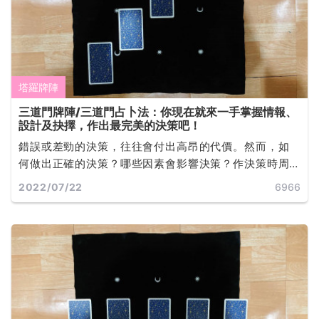
塔羅牌陣
三道門牌陣/三道門占卜法：你現在就來一手掌握情報、
設計及抉擇，作出最完美的決策吧！
錯誤或差勁的決策，往往會付出高昂的代價。然而，如
何做出正確的決策？哪些因素會影響決策？作決策時周
全考慮的重要性，雖然有時作決策看來很輕易，但往往
2022/07/22
6966
是長期的智慧累積與嘗試錯誤後的結果... ...