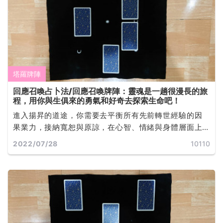
塔羅牌陣
回應召喚占卜法/回應召喚牌陣：靈魂是一趟很漫長的旅
程，用你與生俱來的勇氣和好奇去探索生命吧！
進入揚昇的道途，你需要去平衡所有先前轉世經驗的因
果業力，接納寬恕與原諒，在心智、情緒與身體層面上
自我淨化，學習靜心去傾聽來自宇宙源頭的回應... ...
2022/07/28
10110