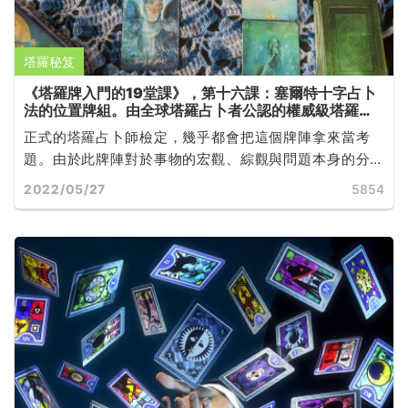
塔羅秘笈
《塔羅牌入門的19堂課》，第十六課：塞爾特十字占卜
法的位置牌組。由全球塔羅占卜者公認的權威級塔羅師
Joan Bunning 所撰寫
正式的塔羅占卜師檢定，幾乎都會把這個牌陣拿來當考
題。由於此牌陣對於事物的宏觀、綜觀與問題本身的分
析，都有相當詳細的說明，因此也造成它的經典地位...
2022/05/27
5854
...