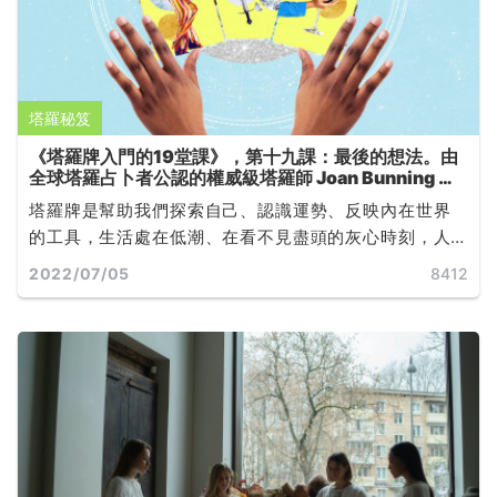
塔羅秘笈
《塔羅牌入門的19堂課》，第十九課：最後的想法。由
全球塔羅占卜者公認的權威級塔羅師 Joan Bunning 所
撰寫
塔羅牌是幫助我們探索自己、認識運勢、反映內在世界
的工具，生活處在低潮、在看不見盡頭的灰心時刻，人
們常常只是需要知道一個「時間點」，如「什麼時候會
2022/07/05
8412
好轉」或「什麼時候結束」，好寬慰自己面對無力的當
下，就如同現代人在運勢不順時，就會想知道「水逆什
麼時候才結束」一樣的道理... ...