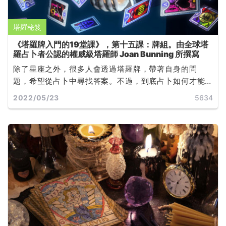
塔羅秘笈
《塔羅牌入門的19堂課》，第十五課：牌組。由全球塔
羅占卜者公認的權威級塔羅師 Joan Bunning 所撰寫
除了星座之外，很多人會透過塔羅牌，帶著自身的問
題，希望從占卜中尋找答案。不過，到底占卜如何才能
問得準？占卜過程中又有甚麼禁忌？......
2022/05/23
5634