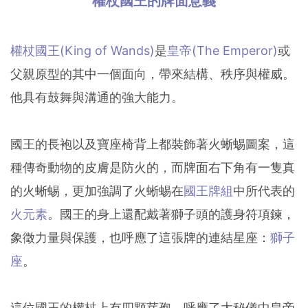
權杖國王的牌面意義
權杖國王(King of Wands)
是
皇帝(The Emperor)
或
父親原型的其中一個面向，帶來結構、秩序與權威。
他具有鼓舞與溝通的強大能力。
國王的長袍以及寶座椅背上都裝飾著火蜥蜴圖案，這
種傳奇動物的皮膚是防火的，而牌面右下角有一隻真
的火蜥蜴，更加強調了火蜥蜴在
國王牌組
中所代表的
火元素
。國王的身上還配戴著獅子頭的護身符項鍊，
象徵力量與保護，也呼應了這張牌的連結星座：
獅子
座
。
這位國王的權杖上有四顆芽孢，呼應了大秘儀中皇帝