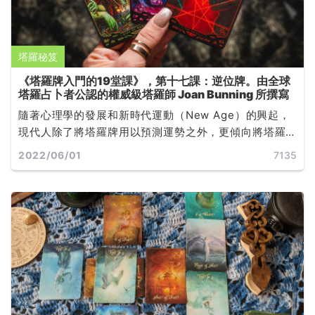
塔羅秘笈
《塔羅牌入門的19堂課》，第十七課：逆位牌。由全球
塔羅占卜者公認的權威級塔羅師 Joan Bunning 所撰寫
隨著心理學的發展和新時代運動（New Age）的興起，
現代人除了將塔羅牌用以預測運勢之外，更傾向將塔羅
牌作為自我探索和心靈發展的工具，世界各地有許多心
2022/06/01
7135
理師以塔羅牌（或其他牌卡）來輔助諮商與治療... ...