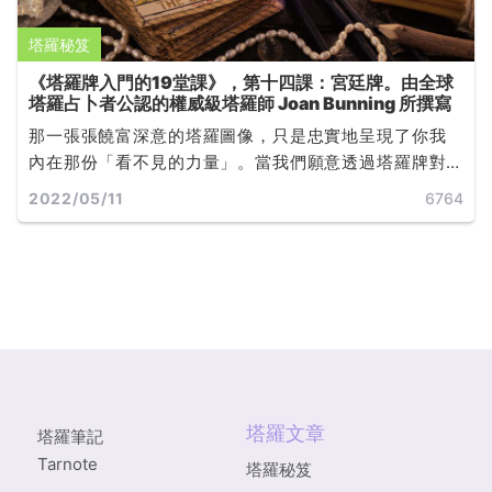
塔羅秘笈
《塔羅牌入門的19堂課》，第十四課：宮廷牌。由全球
塔羅占卜者公認的權威級塔羅師 Joan Bunning 所撰寫
那一張張饒富深意的塔羅圖像，只是忠實地呈現了你我
內在那份「看不見的力量」。當我們願意透過塔羅牌對
自己的心靈運作有更深的覺知，無論未來發展是否如預
2022/05/11
6764
期，都能學著如何改變，或是如何接受... ...
塔羅文章
塔羅筆記
Tarnote
塔羅秘笈