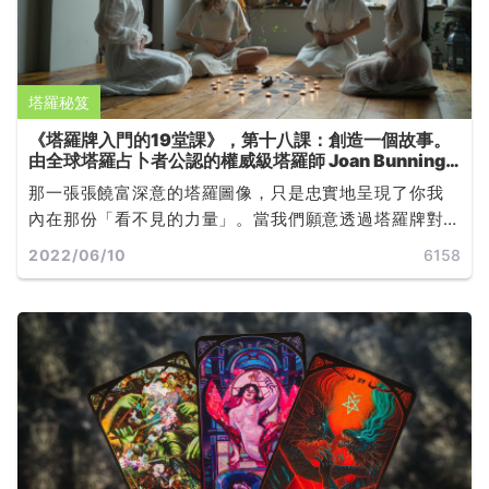
塔羅秘笈
《塔羅牌入門的19堂課》，第十八課：創造一個故事。
由全球塔羅占卜者公認的權威級塔羅師 Joan Bunning
所撰寫
那一張張饒富深意的塔羅圖像，只是忠實地呈現了你我
內在那份「看不見的力量」。當我們願意透過塔羅牌對
自己的心靈運作有更深的覺知，無論未來發展是否如預
2022/06/10
6158
期，都能學著如何改變，或是如何接受... ...