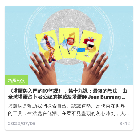
塔羅秘笈
《塔羅牌入門的19堂課》，第十九課：最後的想法。由
全球塔羅占卜者公認的權威級塔羅師 Joan Bunning 所
撰寫
塔羅牌是幫助我們探索自己、認識運勢、反映內在世界
的工具，生活處在低潮、在看不見盡頭的灰心時刻，人
們常常只是需要知道一個「時間點」，如「什麼時候會
2022/07/05
8412
好轉」或「什麼時候結束」，好寬慰自己面對無力的當
下，就如同現代人在運勢不順時，就會想知道「水逆什