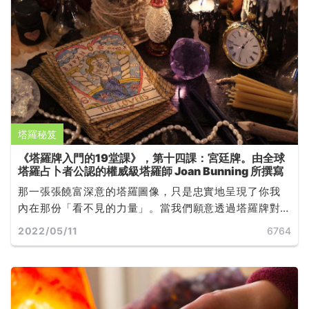
塔羅秘笈
《塔羅牌入門的19堂課》，第十四課：宮廷牌。由全球
塔羅占卜者公認的權威級塔羅師 Joan Bunning 所撰寫
那一張張饒富深意的塔羅圖像，只是忠實地呈現了你我
內在那份「看不見的力量」。當我們願意透過塔羅牌對
自己的心靈運作有更深的覺知，無論未來發展是否如預
2022/05/11
6764
期，都能學著如何改變，或是如何接受... ...