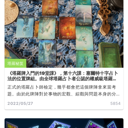
塔羅秘笈
《塔羅牌入門的19堂課》，第十六課：塞爾特十字占卜
法的位置牌組。由全球塔羅占卜者公認的權威級塔羅師
Joan Bunning 所撰寫
正式的塔羅占卜師檢定，幾乎都會把這個牌陣拿來當考
題。由於此牌陣對於事物的宏觀、綜觀與問題本身的分
析，都有相當詳細的說明，因此也造成它的經典地位...
2022/05/27
5854
...