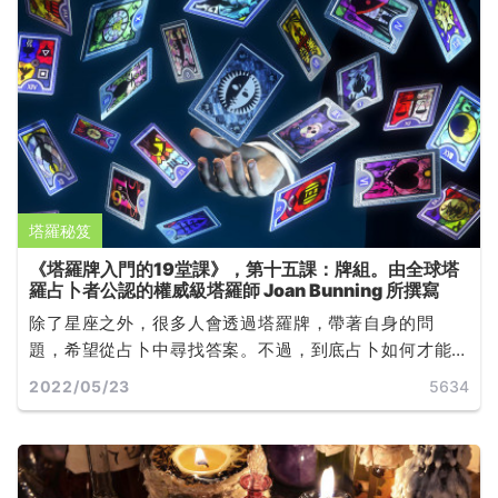
塔羅秘笈
《塔羅牌入門的19堂課》，第十五課：牌組。由全球塔
羅占卜者公認的權威級塔羅師 Joan Bunning 所撰寫
除了星座之外，很多人會透過塔羅牌，帶著自身的問
題，希望從占卜中尋找答案。不過，到底占卜如何才能
問得準？占卜過程中又有甚麼禁忌？......
2022/05/23
5634