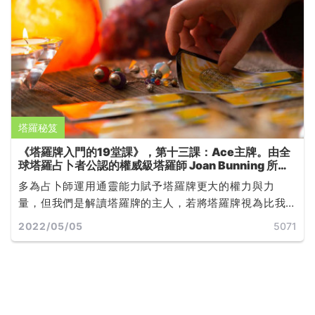
塔羅秘笈
《塔羅牌入門的19堂課》，第十三課：Ace主牌。由全
球塔羅占卜者公認的權威級塔羅師 Joan Bunning 所撰
寫
多為占卜師運用通靈能力賦予塔羅牌更大的權力與力
量，但我們是解讀塔羅牌的主人，若將塔羅牌視為比我
們的意志更高的存在，反而意味了將命運交由未知的
2022/05/05
5071
「他者」來為我們做決定... ...