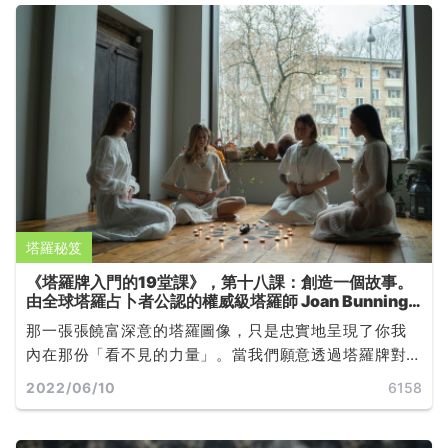
麼時候才結束」一樣的道理... ...
塔羅秘笈
《塔羅牌入門的19堂課》，第十八課：創造一個故事。
由全球塔羅占卜者公認的權威級塔羅師 Joan Bunning
所撰寫
那一張張饒富深意的塔羅圖像，只是忠實地呈現了你我
內在那份「看不見的力量」。當我們願意透過塔羅牌對
自己的心靈運作有更深的覺知，無論未來發展是否如預
2022/06/10
6158
期，都能學著如何改變，或是如何接受... ...