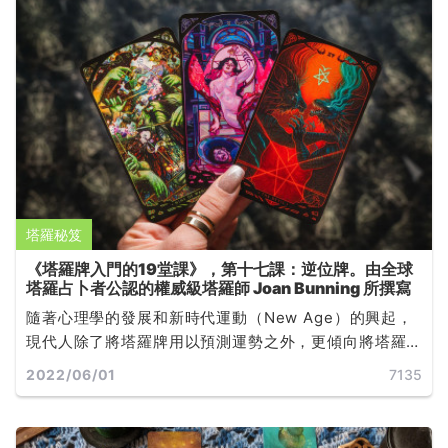
塔羅秘笈
《塔羅牌入門的19堂課》，第十七課：逆位牌。由全球
塔羅占卜者公認的權威級塔羅師 Joan Bunning 所撰寫
隨著心理學的發展和新時代運動（New Age）的興起，
現代人除了將塔羅牌用以預測運勢之外，更傾向將塔羅
牌作為自我探索和心靈發展的工具，世界各地有許多心
2022/06/01
7135
理師以塔羅牌（或其他牌卡）來輔助諮商與治療... ...