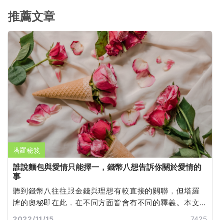
推薦文章
塔羅秘笈
誰說麵包與愛情只能擇一，錢幣八想告訴你關於愛情的
事
聽到錢幣八往往跟金錢與理想有較直接的關聯，但塔羅
牌的奧秘即在此，在不同方面皆會有不同的釋義。本文
將傳遞給你正逆位錢幣八對於愛情的忠告。
2022/11/15
7425