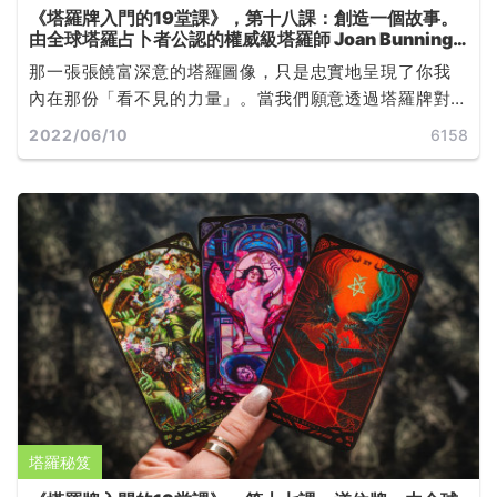
《塔羅牌入門的19堂課》，第十八課：創造一個故事。
由全球塔羅占卜者公認的權威級塔羅師 Joan Bunning
所撰寫
那一張張饒富深意的塔羅圖像，只是忠實地呈現了你我
內在那份「看不見的力量」。當我們願意透過塔羅牌對
自己的心靈運作有更深的覺知，無論未來發展是否如預
2022/06/10
6158
期，都能學著如何改變，或是如何接受... ...
塔羅秘笈