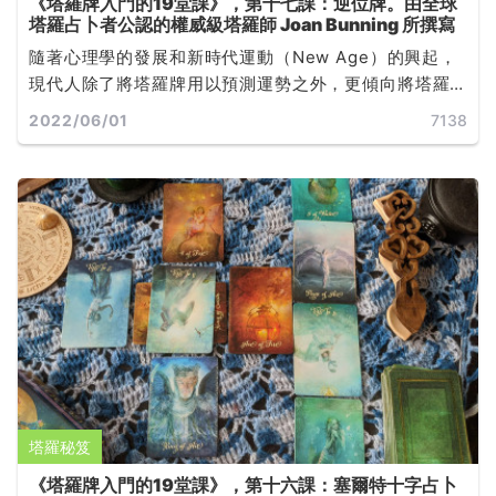
《塔羅牌入門的19堂課》，第十七課：逆位牌。由全球
塔羅占卜者公認的權威級塔羅師 Joan Bunning 所撰寫
隨著心理學的發展和新時代運動（New Age）的興起，
現代人除了將塔羅牌用以預測運勢之外，更傾向將塔羅
牌作為自我探索和心靈發展的工具，世界各地有許多心
2022/06/01
7138
理師以塔羅牌（或其他牌卡）來輔助諮商與治療... ...
塔羅秘笈
《塔羅牌入門的19堂課》，第十六課：塞爾特十字占卜