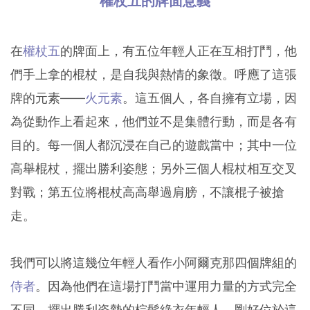
權杖五的牌面意義
在
權杖五
的牌面上，有五位年輕人正在互相打鬥，他
們手上拿的棍杖，是自我與熱情的象徵。呼應了這張
牌的元素——
火元素
。這五個人，各自擁有立場，因
為從動作上看起來，他們並不是集體行動，而是各有
目的。每一個人都沉浸在自己的遊戲當中；其中一位
高舉棍杖，擺出勝利姿態；另外三個人棍杖相互交叉
對戰；第五位將棍杖高高舉過肩膀，不讓棍子被搶
走。
我們可以將這幾位年輕人看作小阿爾克那四個牌組的
侍者
。因為他們在這場打鬥當中運用力量的方式完全
不同。擺出勝利姿勢的棕髮綠衣年輕人，剛好位於這