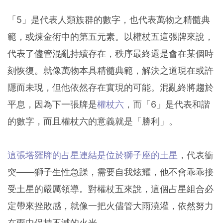
「5」是代表人類族群的數字，也代表萬物之精髓典
範，或煉金術中的第五元素。以權杖五這張牌來說，
代表了儘管混亂持續存在，秩序最終還是會在某個時
刻恢復。就像萬物本具精髓典範，解決之道現在或許
隱而未現，但他依然存在實現的可能。混亂終將趨於
平息，因為下一張牌是
權杖六
，而「6」是代表和諧
的數字，而且權杖六的意義就是「勝利」。
這張塔羅牌的占星連結是位於獅子座的土星
，代表衝
突——獅子生性急躁，需要自我炫耀，他不會乖乖接
受土星的嚴厲領導。對權杖五來說，這個占星組合必
定帶來挫敗感，就像一把火儘管大雨澆灌，依然努力
在雨中保持不滅的火光。