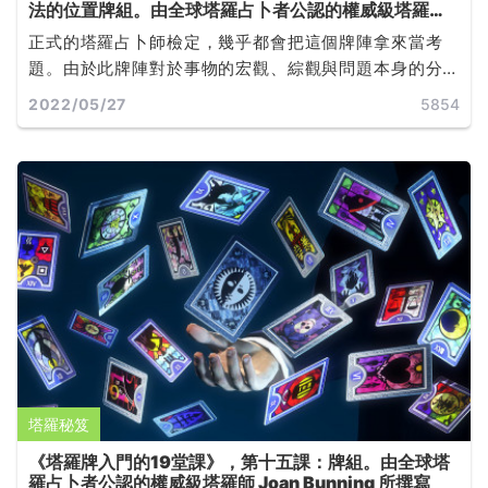
法的位置牌組。由全球塔羅占卜者公認的權威級塔羅師
Joan Bunning 所撰寫
正式的塔羅占卜師檢定，幾乎都會把這個牌陣拿來當考
題。由於此牌陣對於事物的宏觀、綜觀與問題本身的分
析，都有相當詳細的說明，因此也造成它的經典地位...
2022/05/27
5854
...
塔羅秘笈
《塔羅牌入門的19堂課》，第十五課：牌組。由全球塔
羅占卜者公認的權威級塔羅師 Joan Bunning 所撰寫