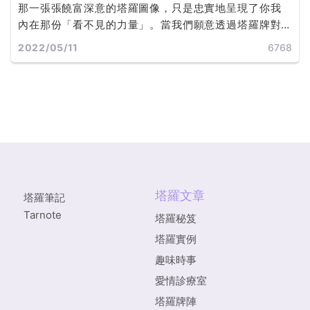
那一張張饒富深意的塔羅圖像，只是忠實地呈現了你我
內在那份「看不見的力量」。當我們願意透過塔羅牌對
自己的心靈運作有更深的覺知，無論未來發展是否如預
2022/05/11
6768
期，都能學著如何改變，或是如何接受... ...
塔羅文章
塔羅筆記
Tarnote
塔羅秘笈
塔羅實例
趣味時事
愛情診療室
塔羅牌陣