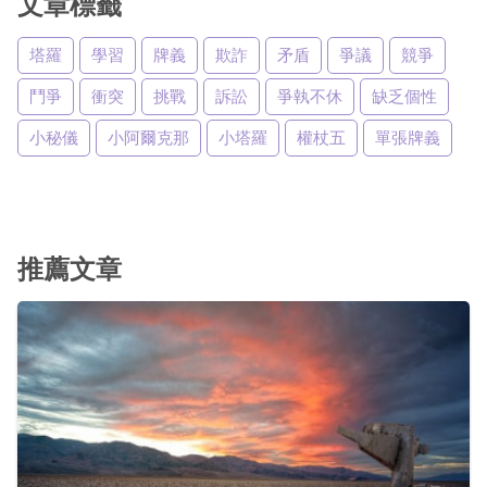
文章標籤
塔羅
學習
牌義
欺詐
矛盾
爭議
競爭
鬥爭
衝突
挑戰
訴訟
爭執不休
缺乏個性
小秘儀
小阿爾克那
小塔羅
權杖五
單張牌義
推薦文章