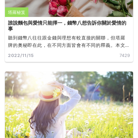
塔羅秘笈
誰說麵包與愛情只能擇一，錢幣八想告訴你關於愛情的
事
聽到錢幣八往往跟金錢與理想有較直接的關聯，但塔羅
牌的奧秘即在此，在不同方面皆會有不同的釋義。本文
將傳遞給你正逆位錢幣八對於愛情的忠告。
2022/11/15
7429