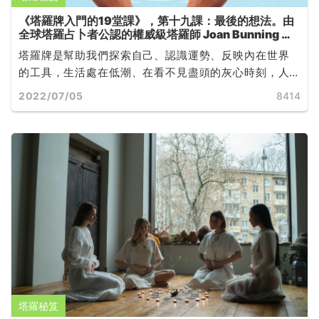
《塔羅牌入門的19堂課》，第十九課：最後的想法。由
全球塔羅占卜者公認的權威級塔羅師 Joan Bunning 所
撰寫
塔羅牌是幫助我們探索自己、認識運勢、反映內在世界
的工具，生活處在低潮、在看不見盡頭的灰心時刻，人
們常常只是需要知道一個「時間點」，如「什麼時候會
2022/07/05
8414
好轉」或「什麼時候結束」，好寬慰自己面對無力的當
下，就如同現代人在運勢不順時，就會想知道「水逆什
麼時候才結束」一樣的道理... ...
塔羅秘笈