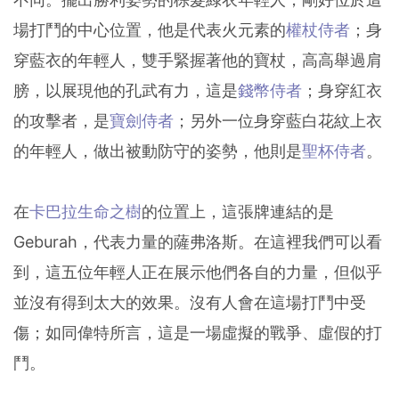
場打鬥的中心位置，他是代表火元素的
權杖侍者
；身
穿藍衣的年輕人，雙手緊握著他的寶杖，高高舉過肩
膀，以展現他的孔武有力，這是
錢幣侍者
；身穿紅衣
的攻擊者，是
寶劍侍者
；另外一位身穿藍白花紋上衣
的年輕人，做出被動防守的姿勢，他則是
聖杯侍者
。
在
卡巴拉生命之樹
的位置上，這張牌連結的是
Geburah，代表力量的薩弗洛斯。在這裡我們可以看
到，這五位年輕人正在展示他們各自的力量，但似乎
並沒有得到太大的效果。沒有人會在這場打鬥中受
傷；如同偉特所言，這是一場虛擬的戰爭、虛假的打
鬥。