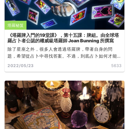
塔羅秘笈
《塔羅牌入門的19堂課》，第十五課：牌組。由全球塔
羅占卜者公認的權威級塔羅師 Joan Bunning 所撰寫
除了星座之外，很多人會透過塔羅牌，帶著自身的問
題，希望從占卜中尋找答案。不過，到底占卜如何才能
問得準？占卜過程中又有甚麼禁忌？......
2022/05/23
5633