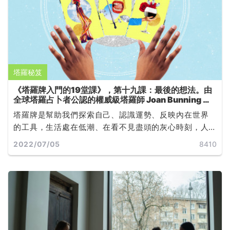
塔羅秘笈
《塔羅牌入門的19堂課》，第十九課：最後的想法。由
全球塔羅占卜者公認的權威級塔羅師 Joan Bunning 所
撰寫
塔羅牌是幫助我們探索自己、認識運勢、反映內在世界
的工具，生活處在低潮、在看不見盡頭的灰心時刻，人
們常常只是需要知道一個「時間點」，如「什麼時候會
2022/07/05
8410
好轉」或「什麼時候結束」，好寬慰自己面對無力的當
下，就如同現代人在運勢不順時，就會想知道「水逆什
麼時候才結束」一樣的道理... ...