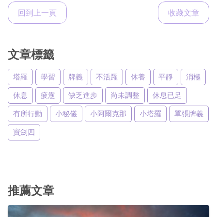
回到上一頁
收藏文章
文章標籤
塔羅
學習
牌義
不活躍
休養
平靜
消極
休息
疲憊
缺乏進步
尚未調整
休息已足
有所行動
小秘儀
小阿爾克那
小塔羅
單張牌義
寶劍四
推薦文章