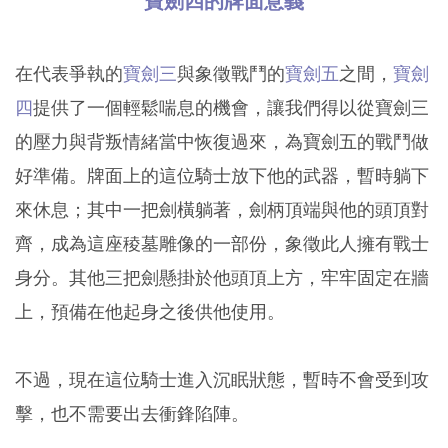
寶劍四的牌面意義
在代表爭執的
寶劍三
與象徵戰鬥的
寶劍五
之間，
寶劍
四
提供了一個輕鬆喘息的機會，讓我們得以從寶劍三
的壓力與背叛情緒當中恢復過來，為寶劍五的戰鬥做
好準備。牌面上的這位騎士放下他的武器，暫時躺下
來休息；其中一把劍橫躺著，劍柄頂端與他的頭頂對
齊，成為這座稜墓雕像的一部份，象徵此人擁有戰士
身分。其他三把劍懸掛於他頭頂上方，牢牢固定在牆
上，預備在他起身之後供他使用。
不過，現在這位騎士進入沉眠狀態，暫時不會受到攻
擊，也不需要出去衝鋒陷陣。