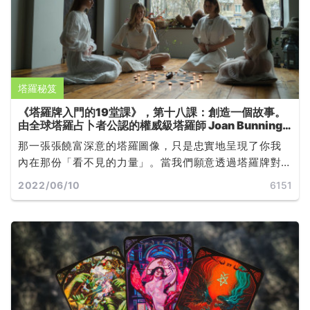
塔羅秘笈
《塔羅牌入門的19堂課》，第十八課：創造一個故事。
由全球塔羅占卜者公認的權威級塔羅師 Joan Bunning
所撰寫
那一張張饒富深意的塔羅圖像，只是忠實地呈現了你我
內在那份「看不見的力量」。當我們願意透過塔羅牌對
自己的心靈運作有更深的覺知，無論未來發展是否如預
2022/06/10
6151
期，都能學著如何改變，或是如何接受... ...