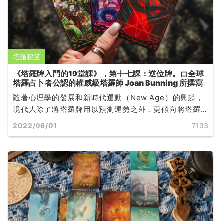
塔羅秘笈
《塔羅牌入門的19堂課》，第十七課：逆位牌。由全球
塔羅占卜者公認的權威級塔羅師 Joan Bunning 所撰寫
隨著心理學的發展和新時代運動（New Age）的興起，
現代人除了將塔羅牌用以預測運勢之外，更傾向將塔羅
牌作為自我探索和心靈發展的工具，世界各地有許多心
2022/06/01
7133
理師以塔羅牌（或其他牌卡）來輔助諮商與治療... ...