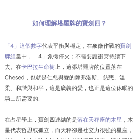
如何理解塔羅牌的寶劍四？
「4」這個數字
代表平衡與穩定，在象徵作戰的
寶劍
牌組
當中，「4」象徵停火；不需要讓衝突持續下
去。在
卡巴拉生命樹
上，這張塔羅牌的位置落在
Chesed，也就是仁慈與愛的薩弗洛斯。慈悲、溫
柔、和諧與和平，這是廣義的愛，也正是這位休眠的
騎士所需要的。
在占星學上，寶劍四連結的是
落在天秤座的木星
，木
星代表哲思或孤立，而天秤卻是社交力很強的星座，