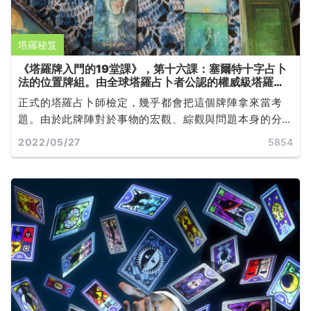
塔羅秘笈
《塔羅牌入門的19堂課》，第十六課：塞爾特十字占卜
法的位置牌組。由全球塔羅占卜者公認的權威級塔羅師
Joan Bunning 所撰寫
正式的塔羅占卜師檢定，幾乎都會把這個牌陣拿來當考
題。由於此牌陣對於事物的宏觀、綜觀與問題本身的分
析，都有相當詳細的說明，因此也造成它的經典地位...
2022/05/27
5854
...