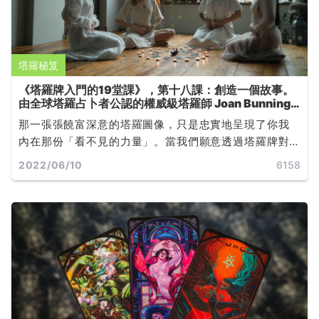
塔羅秘笈
《塔羅牌入門的19堂課》，第十八課：創造一個故事。
由全球塔羅占卜者公認的權威級塔羅師 Joan Bunning
所撰寫
那一張張饒富深意的塔羅圖像，只是忠實地呈現了你我
內在那份「看不見的力量」。當我們願意透過塔羅牌對
自己的心靈運作有更深的覺知，無論未來發展是否如預
2022/06/10
6158
期，都能學著如何改變，或是如何接受... ...