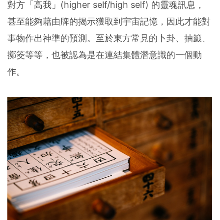
對方「高我」(higher self/high self) 的靈魂訊息，
甚至能夠藉由牌的揭示獲取到宇宙記憶，因此才能對
事物作出神準的預測。至於東方常見的卜卦、抽籤、
擲筊等等，也被認為是在連結集體潛意識的一個動
作。