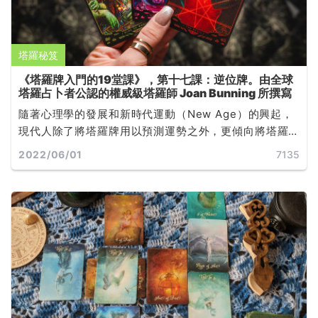
塔羅秘笈
《塔羅牌入門的19堂課》，第十七課：逆位牌。由全球
塔羅占卜者公認的權威級塔羅師 Joan Bunning 所撰寫
隨著心理學的發展和新時代運動（New Age）的興起，
現代人除了將塔羅牌用以預測運勢之外，更傾向將塔羅
牌作為自我探索和心靈發展的工具，世界各地有許多心
2022/06/01
7135
理師以塔羅牌（或其他牌卡）來輔助諮商與治療... ...