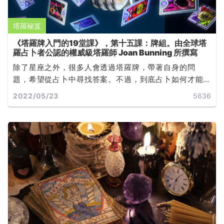
塔羅秘笈
《塔羅牌入門的19堂課》，第十五課：牌組。由全球塔
羅占卜者公認的權威級塔羅師 Joan Bunning 所撰寫
除了星座之外，很多人會透過塔羅牌，帶著自身的問
題，希望從占卜中尋找答案。不過，到底占卜如何才能
問得準？占卜過程中又有甚麼禁忌？......
2022/05/23
5636