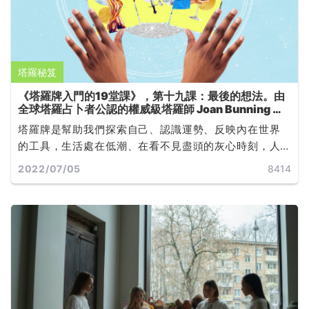
塔羅秘笈
《塔羅牌入門的19堂課》，第十九課：最後的想法。由
全球塔羅占卜者公認的權威級塔羅師 Joan Bunning 所
撰寫
塔羅牌是幫助我們探索自己、認識運勢、反映內在世界
的工具，生活處在低潮、在看不見盡頭的灰心時刻，人
們常常只是需要知道一個「時間點」，如「什麼時候會
2022/07/05
8414
好轉」或「什麼時候結束」，好寬慰自己面對無力的當
下，就如同現代人在運勢不順時，就會想知道「水逆什
麼時候才結束」一樣的道理... ...