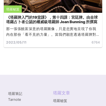
塔羅秘笈
《塔羅牌入門的19堂課》，第十四課：宮廷牌。由全球
塔羅占卜者公認的權威級塔羅師 Joan Bunning 所撰寫
那一張張饒富深意的塔羅圖像，只是忠實地呈現了你我
內在那份「看不見的力量」。當我們願意透過塔羅牌對
自己的心靈運作有更深的覺知，無論未來發展是否如預
2022/05/11
6764
期，都能學著如何改變，或是如何接受... ...
塔羅文章
塔羅筆記
Tarnote
塔羅秘笈