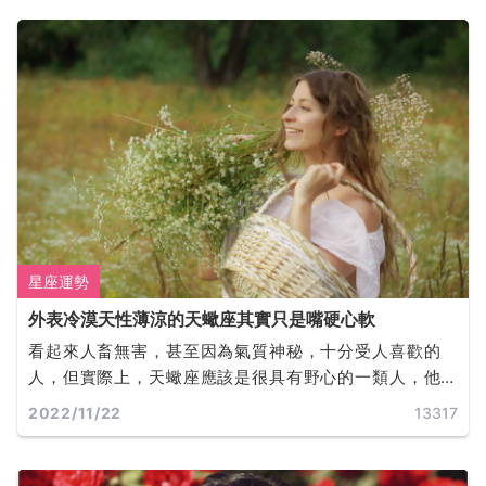
星座運勢
外表冷漠天性薄涼的天蠍座其實只是嘴硬心軟
看起來人畜無害，甚至因為氣質神秘，十分受人喜歡的
人，但實際上，天蠍座應該是很具有野心的一類人，他
們也確實是可以為了自己的事業做出很多犧牲，與其他
2022/11/22
13317
一些意想不到的事情。