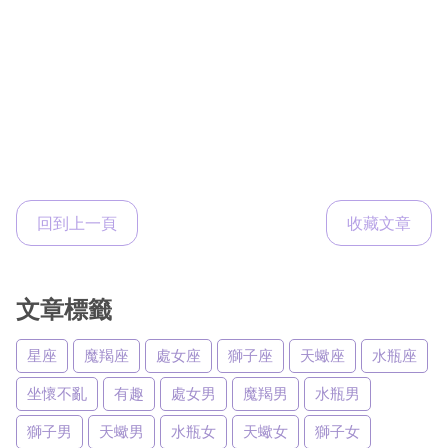
回到上一頁
收藏文章
文章標籤
星座
魔羯座
處女座
獅子座
天蠍座
水瓶座
坐懷不亂
有趣
處女男
魔羯男
水瓶男
獅子男
天蠍男
水瓶女
天蠍女
獅子女