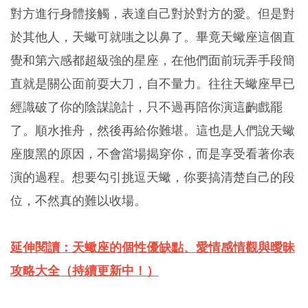
對方進行身體接觸，表達自己對於對方的愛。但是對
於其他人，天蠍可就嗤之以鼻了。畢竟天蠍座這個直
覺和第六感都超級強的星座，在他們面前玩弄手段簡
直就是關公面前耍大刀，自不量力。往往天蠍座早已
經識破了你的陰謀詭計，只不過再陪你演這齣戲罷
了。順水推舟，然後再給你難堪。這也是人們說天蠍
座腹黑的原因，不會當場揭穿你，而是享受看著你表
演的過程。想要勾引挑逗天蠍，你要搞清楚自己的段
位，不然真的難以收場。
延伸閱讀：天蠍座的個性優缺點、愛情感情觀與曖昧
攻略大全（持續更新中！）