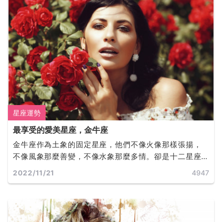
星座運勢
最享受的愛美星座，金牛座
金牛座作為土象的固定星座，他們不像火像那樣張揚，
不像風象那麼善變，不像水象那麼多情。卻是十二星座
中最有品味的星座。他們活的十分驕傲又十分務實，愛
2022/11/21
4947
亂想、愛糾結、愛金錢、還超級倔強！