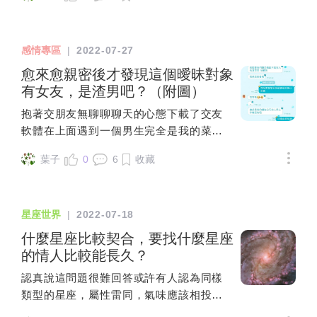
高許多，也很積極規劃投資，在短短幾年內靠投資與收
入買了房子，但他還不覺得滿意，陸續又買了第二間，
這過程中我覺得他眼裡只有工作跟錢，我沒有愛的感
感情專區
|
2022-07-27
覺，這長期下來讓我多次懷疑「他真的愛我嗎？」，我
真的覺得一對感情不需要這些，只需要彼此的陪伴，關
愈來愈親密後才發現這個曖昧對象
愛，即使租房子又怎樣？只有彼此珍惜彼此也可以很幸
有女友，是渣男吧？（附圖）
福。 上周跟男友提了分手，他覺得他做這些也是為了我
抱著交朋友無聊聊聊天的心態下載了交友
們的未來，但我真的沒辦法繼續了，我也知道沒辦法再
軟體在上面遇到一個男生完全是我的菜🥹
找到條件那麼好的男生，但女生要的就只是最簡單的被
加Line聊了一陣子 他一開始就會講一些曖
愛而已，我想了很久，哭了好幾個晚上，最後還是沒辦
葉子
0
6
收藏
昧的話抱抱親親陪我睡什麼的這種 也打過
法繼續了，唉，到了現在也不覺得可惜，只是會覺得我
一次視訊電話其實他講那些話我就覺得他
鬆了一口氣，不知道是不是我們條件上的落差讓我有壓
可能渣男 但我真的沒想到他有女朋友 也在
力，身邊的朋友也都覺得我分手可能是好事，自己有想
星座世界
|
2022-07-18
聊天一開始就問過他有沒有女朋友了想當
清楚就好了，但感情還是自己知道那個複雜的情緒。
然他騙我說沒有🥲我習慣用ig 所以一開始
什麼星座比較契合，要找什麼星座
我是問他有沒有哀居他跟我說那是工作才
的情人比較能長久？
會用的等等屁話礙於他的工作比較特別
認真說這問題很難回答或許有人認為同樣
（這邊不多贅述所以我相信了 後來我突發
類型的星座，屬性雷同，氣味應該相投，
奇想的從他哥哥的哀居找他哀居 他設私人
比如說土象的金牛、處女、魔羯或是火象