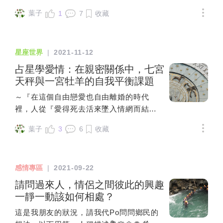
為我會，不用擔心喔！#他是做生意的，月休四天而已
是在不斷地仰賴『外界認可』的東西來定
葉子
1
7
收藏
平常我有時會去幫忙他到了吃飯時就是他給我吃飯錢
義自己這種無意識的仰賴與反應是月亮作
200元或是150元，買我們兩個的一餐有時還會a我叫我
為吸光體，在反射外在的虛假認同，它仍
出，說什麼每次都是他出我心裡想，我幫你是理所當然
是是假的自我意識，其內核無光的，是孩
星座世界
|
2021-11-12
的嗎？吃飯，我是花了你多少錢他都是吃甚麼爌肉飯之
提時的匱乏留下的空虛。真正的太陽意識
類的~然後有時候我在他家，如果沒有跟他出門做生意
占星學愛情：在親密關係中，七宮
是『發光的』有意識，是照亮自己——更
晚上會幫他煮個隔天要用的東西不然平常是他做完生意
天秤與一宮牡羊的自我平衡課題
高階的太陽還會照亮別人它會讓人意識到
後，回來要煮然後...在房間，他平常就打他的手遊看手
自己在做什麽，知道自己究竟是什麽樣的
～『在這個自由戀愛也自由離婚的時代
機跟他說話，有時也沒有回應，必須講第二次要溫存的
人，意識到自己有哪些陰影、稟賦、特
裡，人從『愛得死去活來墜入情網而結為
時候，才會跑來跟我說話溫存完就繼續他的手機不然幾
性、渴望，意識到人生命運只有自己來抉
連理』到『看破心死離婚而分道揚鑣』，
乎沒什麼對話這是在房間裡面正常的行為嗎？？？然後
擇。它是一種『清醒的、完完全全的自我
葉子
3
6
收藏
這中間關係真愛旅程的人生懸案是什
有些人會說，他只是找免費的傭人好像我沒有出去跟他
覺知與自由意志力。因為太陽是發光的、
麼？』今日是西洋情人節，一天慶祝人在
做生意，晚上就必須我要煮好像變得理所當然然後昨天
能照亮暗影的恆星體。一個對自己有意識
人間劇場扮演『情人』角色的日子，根據
我說我晚上不會幫你煮，因為我給朋友要去吃飯，吃完
的人是能反觀自照，當下自己在做什麽，
感情專區
|
2021-09-22
占星學，一段真愛的旅程是從四宮走到八
飯直接回我家他就回應，你不回來幫我煮嗎我當下心
想什麽，在憤怒什麽，在恐懼什麽，很清
宮（巨蟹至天蠍）的過程，沒有身心靈的
請問過來人，情侶之間彼此的興趣
想，我是你傭人嗎~然後你下班後回家也沒什麼互動，
楚自己有什麽稟賦才華與局限，能夠意識
靈性法則的學習，很多人深信婚姻是愛情
一靜一動該如何相處？
我幹嘛一個月我會休假有兩天，會跟他的月休碰到他就
到自己的信念，知道什麽事可以去做，什
的墳墓，他們只是對『愛情上癮』，不是
是沒什麼生活娛樂，就捨不得花錢但別人花錢都好我
麽底線不能被突破——因為恆星太陽照亮
這是我朋友的狀況，請我代Po問問鄉民的
因為真的『懂得愛』，而是『愛上』了被
說，不出門，吃個飯可以吧請我吃個1.2千以內的餐廳很