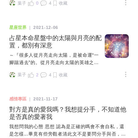
離失所，令人同情。3、火星代表戰爭，目前在摩羯，
葉子
0
4
收藏
摩羯代表制度，民主與極權的戰爭，摩羯也代表極權國
家發起的，普丁與習大大都想連任萬年，這是違反冥王
水瓶的主流趨式，但冥王代表毀滅與重生，也許水瓶時
星座世界
|
2021-12-06
代民主、極權都不再存在，會有新的適合人類的制度出
占星本命星盤中的太陽與月亮的配
現，沒有國與國的界限，沒有階級與特權，真正達到世
置，都別有深意
界大同的地球村的水瓶精神。4、5月中旬木星進白羊，
下半年戰爭的狀況有可能會更多區域，有可能俄羅斯
～『很多人從月亮走向太陽，是被命運“一
🇷🇺下一步要打立陶宛🇱🇹⋯⋯戰爭只是為了賺錢的手
腳踹過去”的。從月亮走向太陽的英雄之
段而已。5、人類的死亡都來自、戰爭、宗教、病毒、
旅，是從地球“衛星視野”擴張至“恆星視野”
環保，所以殺死人類是自己造的孽，我們要在水瓶時代
葉子
2
4
收藏
的自然生命律，它是蘊含宇宙象征的『轉
好好反省，人類才能成為地球的主宰，好好發揚大愛
大人個體化』的過程。』什麼是你真正的
（雙魚），甚至將此精神發展到外太空，發展到另一星
太陽自我意識？有很多人可能會說，我有
球，水瓶時代（未來30年）將會是人類最文明的起點，
感情專區
|
2021-11-17
個性，我也蠻自我的然而很多時候我們所
可以延續2000年。（前題是人類沒有滅亡）
說的“自我意識”其實已然奠基於月亮人格的
對方是真的愛我嗎？我想提分手，不知道他
無意識反應。比如你不認可我，我就不開
是否真的愛著我
心，比如我買個名牌包開名車，就說明我
我想問我的心態 思想 認為是正確的嗎會不會自私，還
有地位、有身份，在別人眼中就是人生勝
是怎樣...畢竟有些旁觀者清此文不是要問分手與否，因
利組……我們會發現這種『認同模式』仍