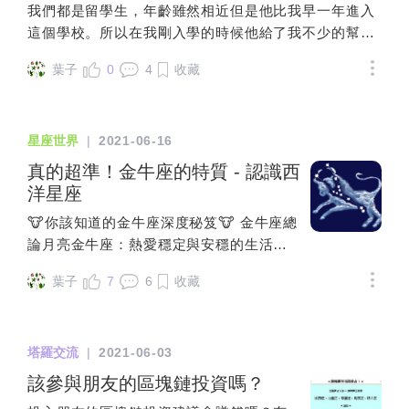
憐，但電影自始自終都在展現：無論是妮
氣，說話會大大方方。 這也是蟹蟹氣質出
我們都是留學生，年齡雖然相近但是他比我早一年進入
我是太陽白羊，我需要自己去開創，我是
耗能的活動。民宿的床很軟，睡起來很舒
解🙈 👉台灣常見購買通路：誠品、露天
可，還是查理，都在不斷自問或被問：“我
眾人緣好的一個原因。巨蟹座的孩子，有
這個學校。所以在我剛入學的時候他給了我不少的幫
我自己，我有熱血，不是由別人來定義我
服，想要睡更久一點。在咖啡廳點個飲料
👉其他牌組配件：桌布、布套(請問還有什
是誰，我到底要什麽？”婚姻有一種出軌叫
點笨，有點瘋，有點傻。有時神經很大
助，從一開始我就對他有好感，但是因為不想太早跟人
該扮演什麽人生角色，是由我來發現到底
看書非常愜意，很有渡假的Fu我們很喜歡
麼嗎🙈守護天使塔羅牌自學書籍選擇：(請
“忘了我是誰”！出軌者不是別人，而是自
條。 對朋友很珍惜，真心對待。面對愛
葉子
0
4
收藏
家表白嚇壞人家所以一直以來都是處在偶而見面打打招
合適與否。有的人真的能主動去認識自己
彼此，如果我堅持到戶外，她也會跟著我
大家推薦有沒有其他覺得適合新手的謝謝
己。而這也許才是真正的“出軌”，而這也許
情，怕受傷，愛逃避。 有時會很絕情，卻
呼或是在line上閒聊兩句的程度，就這樣過了一年直到
的太陽，是被支持到的。冒險性格的西方
的行程，但我覺得這樣強迫她，過程我也
🙈 🐟練習方式🐟 👉接觸到牌組的時候可
才是造成我們傷痛的真正原因。對於妮可
還是心軟。很懶，怕孤獨。愛安靜，愛寫
今年年中，因為發生了一點事情(與他無關)讓我有一些
孩子，他們那種認識自我的動力可能從青
很不快樂。可是如果遷就女友的行程，待
以先寫下直覺，再配合牌意書 👉塔羅筆記
來講，這場離婚是她“重新找回自我”的過
東西。 超級吃貨，吃貨說明好養！ 遇見巨
星座世界
|
2021-06-16
體悟，想說有些事情與其不說憋最後後悔還不如把心裡
春期就開始了。一位14歲的西方少年，就
在室內，我也覺得會浪費時間，覺得委
程。而對查理而言，這場離婚是從“自以為
蟹座的孩子，請珍惜。星座小熊這個好
的感受說出來，不管成功與否至少不愧對自己。所以在
真的超準！金牛座的特質 - 認識西
和媽媽說：我想學建築設計，媽媽就說好
屈。但如果分頭行動，放著她自己在民宿
是”的那個世界中走出，重新“審視自己”的
準.....男友巨蟹 他前一陣子工作上有點狀況
前幾天找機會當面向他告白了。他有些驚訝但是也沒有
洋星座
啊，但這是你自己的事，你要自己去查一
或咖啡廳，我自己一個人，或揪其他人去
過程。（根據占星學，女主角演出的就是
只要做錯一點點事情就會緊張到不行 一直
討厭或嚴正拒絕的反應，只是說了他現在還沒有想交男
查這個領域是怎麽回事。這是你自己的選
上山下海，晚上再回去跟女友會合，那我
失衡過度配合的天秤，男主角演出的就是
覺得自己好像快被炒魷魚了.... 或是被主管
🐮你該知道的金牛座深度秘笈🐮 金牛座總
朋友的打算，給了我一個軟釘子。這樣的答案反而讓我
擇，你要自己去承擔後續的努力這種互動
們兩人出門旅遊的意義在哪裡？想問問鄉
失衡過度自我中心的牡羊）我們常常認
同事討厭 整天就悶悶不樂 除了這件事情 其
論月亮金牛座：熱愛穩定與安穩的生活風
有點尷尬XD所以想問說給他一點時間考慮，因為告白的
的背後，就是在推動孩子走向自我創造的
民，如果遇到跟你興趣相反的伴侶，會怎
為，“出軌”要麽是“肉體出軌”，要麽是“精神
實平常也是很容易往壞處想 真不知道這是
格當月亮落在金牛座時的隱藏個性沉穩慎
很突然而且當下他確實有點嚇到。還是說注定是跟他沒
太陽意識。相反的，另一個東方家族意識
麼辦呢？🤎💜💙💚💛🧡❤️我聽完我朋友的
葉子
7
6
收藏
出軌”，而最受不了的，是“精神出軌”。沒
太容易悲觀 還是未雨綢繆先把最壞結果想
重，吵架卻不認輸的認真寶寶：金牛座與
緣了?謝謝🌱幣侍（正）幣八（正）幣后（逆）杯五
較強的案例裡，一個孩子面臨選擇大學專
狀況，我是建議他，那就先講好各做各
錯，但別忘了：真正的“精神出軌”不是出軌
好😂 然後我覺得內心戲巨蟹超爆多 有時候
塔羅牌的教皇（The Hierophant）還要不
（逆）幣四（正）
業，說社會現在流行什麽，我就選什麽。
的，她在民宿咖啡廳，你去上山下海，你
於他人，而是背叛自己。只要有一天，一
沒有發現他這麼在意這些事情 追問之下才
要人活？徹底看破金牛座的 6 大秘密！曖
大家說金融賺錢，我就去考金融。這時候
回去後分享心得，想盡辦法讓女友覺得心
刻，一時，你還在想著丈夫妻子是否忠誠
塔羅交流
|
2021-06-03
發現他這麼擔心... ...其他巨蟹男也是這樣
昧、喜歡你、愛上你的金牛座：愛情弱點
其實是月亮的被動反應，而不是太陽知道
動，跟著走出去戶外機率就變大了。不
於自己？那麽，你已經背叛了自己。因為
嗎
與個性優缺點大公開！ 🐮星座愛情之金牛
該參與朋友的區塊鏈投資嗎？
自己想做什麽。如果我們想知道自己要什
然，從根本的，不要每個月都一起出遠門
你把自己的存在依賴於別人，你把自己的
座的愛情配對🐮 「金牛、獅子、天蠍、水