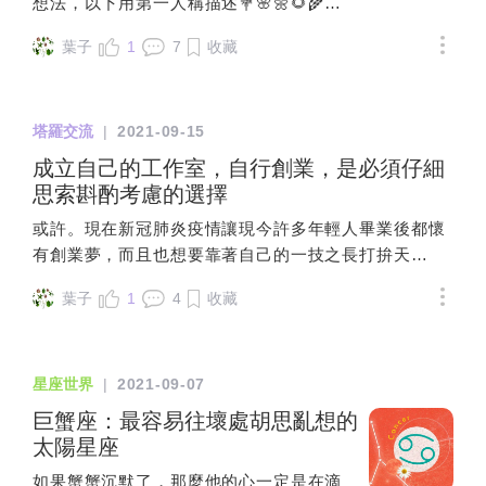
了所有行星。而一個人從月亮走向太陽的
想法，以下用第一人稱描述💐🌸🌼🌻🌾🍁
戀人『關注』，被捧在手心當女皇的五宮
難嗎（我心想我平常做那麼多，請我應該吧）我覺得做
英雄之旅，是孤獨的，具有自我挑戰的，
🍂🍃👆👇😱🧐😅我跟女友是朋友介紹認識，
獅子浪漫之愛，當兩人歷經六宮處女例行
一堆，沒關係，重點你要有回饋都會反正讓我開始疑惑
葉子
1
7
收藏
也是少有人去走的，人總是沈湎於月亮的
因為覺得兩人很有話聊，互動的感覺也不
公事生活作息的磨合，因處女星座原型就
兩個人在一起的意義？我也是心軟的人，沒有最後的稻
無意識慣性與舒適區。從熟悉的月亮走向
錯，於是就在一起了。女友的興趣是閱
是糾錯，當初情人眼中的那個西施不知怎
草，就需要慢慢離開，前幾個月前，提過一次分手後，
太陽是困難的，因為需要脫離熟悉的歸屬
讀，待咖啡廳，睡覺，滑手機，大方向來
麼搞得，慢慢地轉換成河東獅吼的角色，
整個人豁然開朗也不會再去在意他的想法有些人會說他
塔羅交流
|
2021-09-15
感，去向未知的，會有很多的不確定性，
說，就是室內靜態活動居多。我則是戶外
有些人同居了三年後，發現『相愛容易，
那麼小氣捨不得花錢，就是不愛你我不知道但有些人就
也生發出諸多的生活考驗。所以很多人從
動態活動，舉凡背包旅行，上山下海，都
成立自己的工作室，自行創業，是必須仔細
相處難』於是關係吿吹，所謂的靈魂伴侶
是這種性格？？#我平常會跟朋友出去吃美食旅遊#他不
月亮走向太陽，是被命運“一腳踹過去”的。
有涉獵。所以在一起後，一個月至少一個
思索斟酌考慮的選擇
都是兩人可以走到七宮天秤八宮天蠍，七
是沒有錢喔
比如一些天王星式的生活解體與顛覆，這
週末會帶女友去戶外。因為我們都不會開
宮對愛承諾，八宮是兩人靈肉合一的深度
或許。現在新冠肺炎疫情讓現今許多年輕人畢業後都懷
些突發事件可能會讓我們很痛苦、很震
車，所以交通方式就大眾運輸工具，花東
蛻變轉化，八宮是煉獄宮，人性五毒貪嗔
有創業夢，而且也想要靠著自己的一技之長打拚天
撼，超越原先既有的認知思維，如職業變
租機車，以及走路。我們去過像是東北
癡慢疑都會在八宮『原形畢露』，兩人面
下。... ...不過，有創業念頭很容易，要如何實際行動才
動、家庭婚姻危機等。這時候月亮的“人格
角，太平山，花東，阿里山，大溪之類的
對各自的最深的性格陰影黑暗仍可以相互
葉子
1
4
收藏
是重點。創立事業的第一步就需要先思考該成立工作室
幼稚園版本”會出現『系統性的』崩潰，因
地方。這些地方因為有步道，對我來說很
擁抱的人，才算是完成人間的靈魂之愛。
嗎？對soho族來說,在考量成本及業務量等因素下,建議
為它太老舊，太緊縮封閉了，它走到了盡
輕鬆，我女友也可以陪我走完，只是途中
今日透過一部當代電影『婚姻故事』來說
可以等到工作穩定上軌道後有擴大業務需求時再開立工
頭。崩潰是痛苦的，我們會產生很多困
會說很累，要休息，或是想提早回民宿休
明，如何完成七宮天秤關係的『和諧合
星座世界
|
2021-09-07
作室,否則以一個人的有限能力,光是租金成本就會壓得
惑，比如會產生『我是誰』的自我困惑。
息。疫情期間戶外活動停擺，整個關在家
作』及一宮牡羊『忠於自己』的平衡。在
喘不過氣。而我，一直覺得很難適應職場，抱持害怕和
巨蟹座：最容易往壞處胡思亂想的
“我是誰？”的內在生命拷問，是走向太陽高
裡，我發現女友待在家裡工作生活非常自
這個自由戀愛也自由離婚的時代裡，人從
疲累。我擁有可以謀生的技能，但一直以來不敢踏出第
太陽星座
階獨立自由意識的一個標誌。這種被動的
在，對於外出活動開始有些抗拒。例如開
『愛得死去活來墜入情網而結為連理』到
一步成立自己的工作室靠此接案維生。但一直這樣下去
喚醒往往是以命運挫敗、變故來激發的，
放內用後，從家裡要走3個紅綠燈，大概
『看破心死而分道揚鑣』，這中間關係真
如果蟹蟹沉默了，那麼他的心一定是在滴