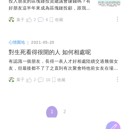
麽，就會給自己時間去摸索、去探索。這
郊遊，她週末過她的靜態愜意生活，你過
投入朋友的區塊鏈投資建議會賺錢嗎？有
價值依托於別人。你，才是真正精神出軌
瓶」：固定宮與固定宮的愛情配對大公
種太陽自由意志的自我體驗的過程很重
你的戶外週末，等她自己想出門，再帶她
好朋友這半年來成為區塊鏈投顧，跟我分
的那個人。結婚以前，妮可是獨立的，她
開！「羊蟹秤魔 v.s 蠍瓶獅牛」：基本宮
要，當我基於自我中心去反思探索時，這
出門也是一個方法。
享這個技術前景，也建議我投資虛擬貨幣
知道自己是誰。結婚以後，妮可是查理的
與固定宮的愛情配對大公開！「蠍瓶獅牛
葉子
2
6
收藏
些經驗積累到一定程度，更為獨特的人生
買入基本面好的公司，因為個性比較保
演員，是查理孩子的母親，是查理公司的
v.s 雙處射魚」：固定宮與變動宮的愛情配
可能性就會漸漸建立起來哪怕這種探索的
守，想聽聽塔羅牌對於這項投資建議，朋
職員，她放棄了導演夢想，放棄了想回洛
對大公開！ 🐮星座愛情之金牛座的愛情
過程是充滿困難的從月亮走向太陽，是從
友說這兩天我要給答案。已附圖。先謝謝
杉磯的夢想，放棄了接自己喜歡劇目的夢
🐮 跟金牛座交往的甜蜜感受當金牛座「愛
地球“衛星視野”擴張至“恆星視野”的自然生
心情園地
|
2021-05-20
大家了
想，妮可成為了查理的某種延伸，用妮可
到卡慘死」時的真實表現金牛座所需要的
命律，它是蘊含宇宙象征的『轉大人個體
對生死看得很開的人 如何相處呢
自己的話來說：“查理根本看不到我......他
真實愛情「曖昧期」v.s「熱戀期」：12 星
化』的過程。太陽是太陽系的恆星中心，
看到的是女演員，是孩子他媽。”但是，查
座的表現大不同！金牛座會注重愛情細節
有認識一個朋友，長得一表人才好相處陸續交過幾個女
只有走到這個位置，你有了足夠的光芒，
理看不到妮可，不是查理的錯，是妮可遺
嗎？金牛座的曖昧模式初次約會的金牛座
友，但最後都不了了之直到有次聚會時他前女友在場有
太陽系的各個行星的生命象征才能被進一
忘了自己是誰。即便妮可是“無過錯方”，她
爭寵時的金牛座金牛座的調情招，他就是
提到他說他沒啥缺點只是不太像人類過於理性相處沒壓
步照亮。首先是水星的獨立思考能力會被
始終忠誠於丈夫，但當她因此而煩惱、糾
這樣撩人的！金牛座表達愛意的方式金牛
葉子
2
10
收藏
力很少吵架雖然無害但也無情對感情人際社會時事有看
照亮，你會擁有自己的獨立思考能力，而
結、痛苦、迷失，那出軌的不是別人，是
座擅長的戀愛模式金牛座嚮往的愛情劇本
法卻又無所謂最愛看道德經，喜歡墨子，推崇齊克果興
不是人云亦云。然後是金星的價值感被照
妮可自己。反過來再看查理，我們往往認
金牛座所期待的結婚對象金牛座都喜歡被
趣是量子糾纏、超弦理論和分子料理回想他在交往時或
亮了，你自己能確認自己的人生價值，這
為，查理是知道“自己是誰”的，而且妮可也
怎樣求婚呢？金牛座的想要與需要結婚後
分手狀態沒什麼兩樣看他沒有任何異常也沒聽他抱怨或
種價值不是由別人或外在的物質，如美
在一直幫他成就，因此妮可才喪失了自
的金牛座是怎樣的人夫？金牛座高情商v.s
謾罵認為生老病死本是無常，不必執著拘泥但也沒宗教
貌、學歷、豪車、豪宅所能定義的。繼而
1
2
己。可是，在一場兩人瘋狂的爭執中，查
低情商的表現金牛座的渣男特性金牛座會
偏好，照樣過生活吃喝拉撒對戀愛沒特別渴望也不排斥
會有火星的勇氣去體驗人生，人生再苦再
理無意識說出了自己內心的話：“ 我本來是
如何擊退第三者呢？遇到玩咖的金牛座金
採順其自然合則來不合則散，揮揮衣袖不帶走雲彩要怎
難我都能前行，直到面對死亡的勇氣。當
個毫無名氣的二十來歲的導演，突然就上
牛座單身的原因金牛座在愛情裡最害怕的