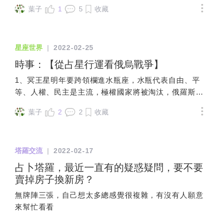
該是變成不感興趣才對，但是不知道為什
葉子
1
5
收藏
麼大多日本人，竟然開始厭惡嫌棄生吐司
這項商品。某記者就去做考察，才發現高
級吐司陷入了當年，高級米在日本發展的
星座世界
|
2022-02-25
困境。因為對於大多日本人的心理來
說，"大家都在吃的主食不能賣那麼貴"是個
時事：【從占星行運看俄烏戰爭】
沉默的規則，尤其是在大環境時機歹歹的
1、冥王星明年要跨領欄進水瓶座，水瓶代表自由、平
情況下，這種"抵抗高價"的情緒更是高漲，
等、人權、民主是主流，極權國家將被淘汰，俄羅斯
所以才演變成當年高級米跟現在高級吐司
🇷🇺中國、北韓🇰🇵將作最後的掙札，唯有發起戰爭，
依樣，讓日本人非常嫌惡。日本專家也指
葉子
2
2
收藏
因為俄國已控制歐盟的天然氣，北約不敢派兵，美國
出日本的高級生吐司，也只能比照當年日
🇺🇸已不是第一強國，至今無法出兵，上次冥王星進水
本高級米的策略，專門進攻國外的有錢族
瓶，美國立國成為世界霸主，如今冥王再次回歸水瓶，
群才有辦法發展下去。---------------------
塔羅交流
|
2022-02-17
考驗美國的未來。2、俄羅斯出兵烏克蘭🇺🇦是跟中國
合謀的，試探美國🇺🇸與歐洲的態度，如今看起來中國
占卜塔羅，最近一直有的疑惑疑問，要不要
打台灣隨時可出手，好在台灣有護國神山台積電，美國
賣掉房子換新房？
會為台灣出兵，但美國只要找到代替台積電的公司，那
無牌陣三張，自己想太多總感覺很複雜，有沒有人願意
就天佑台灣了。3、目前日、木、海在雙魚，弱勢國家
來幫忙看看
將會被關注，包含烏克蘭及台灣，烏克蘭因戰爭難民流