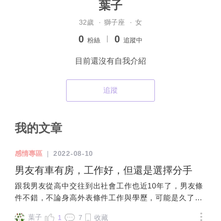
葉子
32歲
·
獅子座
·
女
0
0
粉絲
追蹤中
目前還沒有自我介紹
追蹤
我的文章
感情專區
|
2022-08-10
男友有車有房，工作好，但還是選擇分手
跟我男友從高中交往到出社會工作也近10年了，男友條
件不錯，不論身高外表條件工作與學歷，可能是久了缺
少熱戀時的感覺，男友畢業後就都在拼工作，收入比我
葉子
1
7
收藏