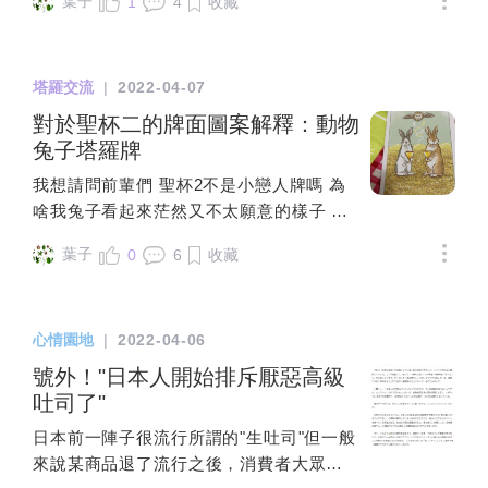
生觀契不契合比較重要，多多溝通相處才
葉子
1
4
收藏
(安慰劑效應??)所以我抽出來的牌會比較往
能知道彼此適不適合。占星師談戀愛也不
好面向發展嗎?又或者:想知道對方喜不喜歡
曾先用星座來篩選，是到最後成為男女朋
我，那抽出來的真的能夠感應到對方的感
友了，才來研究兩人該如何相處才能長
塔羅交流
|
2022-04-07
覺嗎?畢竟抽的人是我應該是我這邊單方面
久。有緣的兩人命盤上絕對有相互吸引與
對於聖杯二的牌面圖案解釋：動物
的感覺而已吧@@?麻瓜發問，先感謝各位
相互排斥的地方，與其用星座來找有緣
兔子塔羅牌
解答><
人，不如放寬心去認識不同的人，相處過
後再來決定要不要在一起。
我想請問前輩們 聖杯2不是小戀人牌嗎 為
啥我兔子看起來茫然又不太願意的樣子 會
有其他解釋嗎？
葉子
0
6
收藏
心情園地
|
2022-04-06
號外！"日本人開始排斥厭惡高級
吐司了"
日本前一陣子很流行所謂的"生吐司"但一般
來說某商品退了流行之後，消費者大眾應