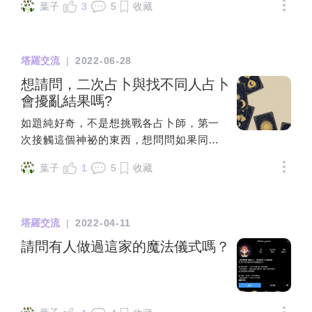
所以我用了別的帳號追蹤他接受之後我在
葉子
3
5
收藏
牡羊、獅子、射手，或風象雙子、天秤、
精選動態看到了他女朋友…我當下傻住 理
水瓶，或是水象的巨蟹、天蠍、雙魚....這
好頭緒後也去質問他 想當然他也是一直否
些屬性相同的星座不一定完全契合，原因
認就算我截圖給他看了：）到後來就承認
塔羅交流
|
2022-06-28
在於一個人的命盤組成很少是單一星座組
了 他也沒覺得自己哪裡有做錯他講了一堆
成的。以上升射手、太陽水瓶、月亮巨
想請問，二次占卜與找不同人占卜
很唬爛的理由來解釋他講的曖昧的話幫老
蟹、金星魔羯、火星牡羊來說，有個熱愛
會擾亂結果嗎?
闆在交友軟體上找賭場荷官（？？？？或
自由不受約束的靈魂但內心渴望家庭溫
是公司的人拿他手機回的（？？？？會不
如題純好奇，不是想挑戰各占卜師，第一
暖，選擇對象務實到不行，希望對方有車
會太扯：）後來當然也就沒再跟他聊天 事
次接觸這個神祕的東西，想問問如果同件
有房有經濟基礎，個性上火爆急躁但又來
情到現在也過了半個多月 一直糾結要不要
事去給不同的老師測驗、解牌，那會影響
的快去得也快，非常在意床第之樂，這樣
跟他女朋友講我看他ig前兩天才跟女友出去
葉子
1
5
收藏
事情的預測嗎?已經有做過大眾占卜了，不
的組合你說他要跟誰比較合，跟誰比較不
玩什麼的感覺很幸福 我有點怕跟女方說了
知道如果又去線上抽牌來版上解，會不會
對盤呢?要看對手的盤才能得知。處女與魔
她會崩潰畢竟他們好像交往滿久的了他還
影響甚麼??我不知道這其中是否有牽涉到
羯都是土象星座，理論上應該很契合才
超怕我跟他女友講 當下就把所有他不認識
塔羅交流
|
2022-04-11
什麼能量或是一些比較學術的說法or看法想
對，但太陽摩羯的我曾經遇過一個超級討
的帳號全部移除了 現在看得到是她設公開
知道抽牌反應的是我們淺意識裡希望發生
請問有人做過這家的魔法儀式嗎？
厭的太陽處女座同事，她沒有對我做過甚
了 很糾結要不要講 怕講了我會出事之類的
的事嗎?還是這真的是一種無形中未來的能
麼壞事，只是她的小動作讓我非常厭惡。
🥹🥹卡友們有什麼建議嗎🥹希望女孩們不
量??? 抱歉我不太會描述，這個領域對我
尋找伴侶、情人時不需要先用星座來篩
要遇到類似情況真的蠻傻眼🫠 （附上超瞎
來說太奇妙太神秘了例如:我希望能面試好
選，對不對眼、聊不聊得來，價值觀、人
辯解
工作，當然我淺意識會希望抽到正向的牌