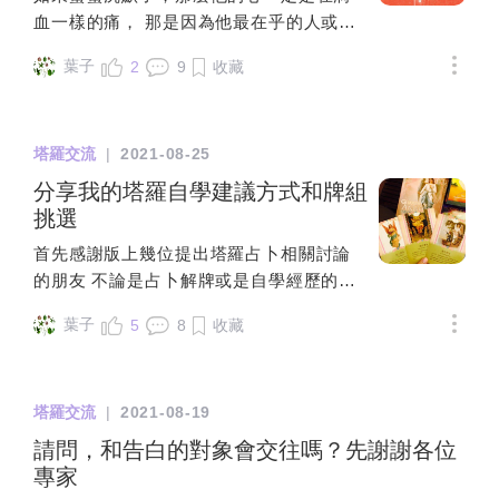
不行，要找到自己真正想做的事情並且投入😨自己抽
它會帶給我們一個機會——重新看向真實
700公尺的距離，我想在店內用晚餐，女友
愛旅程的懸案是什麼？電影“婚姻故事” 其
血一樣的痛， 那是因為他最在乎的人或事
牌，無牌陣，分別為正義逆 太陽正 劍十逆謝謝各位。
的自我，只是我們願意勇於縱身一躍嗎？
就覺得很遠，想要叫外送。後來覺得不知
中一個橋段，律師諾拉讓女主角妮可說說
讓他失望了， 或許這種失望是因為蟹蟹的
我好苦惱
比如某人中年遭遇了離婚，她執著認為都
道會不會又停止內用，所以我們還是一起
葉子
2
9
收藏
為什麽要離婚，妮可說了下面一段話：“ 一
敏感而胡亂猜想的結果。 但是，蟹蟹就是
是對方的原因導致自己的境遇，自己是純
走去吃再走回來。以前週末晚上會走河濱
開始我是演員，是明星，感覺很了不起，
這樣，不管是事實還是自己的想像，失望
然的受害者，然而這種心理反應的潛意識
公園，但現在如果提議要走，女友就會撒
人們來都是看我，但我走得越遠，查理戲
的心情是一樣的， 而沉默是蟹蟹唯一的選
聲音是：我的生活是別人造就的，別人要
嬌，舉凡會累，走完很熱，腳會痛都有。
塔羅交流
|
2021-08-25
劇公司受到的讚譽越多，我就越來越不重
擇。敏感的蟹蟹總在為難著自己。別等不
替我的境遇負責。深入去看，會發現這是
這種狀況我也不會強迫她，我就自己去散
要，我就變成了那個曾經的女演員’。我變
該等的人，別傷不該傷的心。 有些人，注
分享我的塔羅自學建議方式和牌組
一種『孩子的月亮式』的人格思維。但如
步。現在困擾我的是，我們都會計畫每個
得越來越渺小，我從來沒有為自己活，我
定是生命中的匆匆過客； 有些事，常常讓
挑選
果因『挫敗而醒悟』，萌芽出太陽獨立自
月的出遊，現在女友會想要舒舒服服的到
只是讓他變得越來越有活力。但我是“誰”
我們很無奈。與其傷心流淚，不如從容面
我意識，他會自然啟動自我探索、自我反
民宿後，就不要再移動了；或是坐車子到
首先感謝版上幾位提出塔羅占卜相關討論
呢？“妮可沒有立刻說查理出軌的女同事，
對。孤獨，不一定不快樂； 得到，不一定
思，可能會開始人生轉換信念轉換跑道。
定點之後，就不要再移動，直接在原地放
的朋友 不論是占卜解牌或是自學經歷的分
數落他的百般不是，卻飽含眼淚說出了現
能長久；失去不一定不再擁有。 愛的時
在這種『自我審視』的過程中，他會知真
空；或是想在附近的咖啡廳，待上半天。
享 都讓我對塔羅更加有興趣 是的 看到文章
代女性的真實的心聲：婚姻，讓我們遺忘
候，讓他自由；不愛的時候，讓愛自由。
葉子
5
8
收藏
實地面對自我，開始認識自己，意識到自
對於我來說，What！?，都已經出門遠離都
與牌組的當下 心裡有什麼被震動了 且產生
自己。婚姻，其實是“個體”被“夫妻共同體”
看的淡一點，傷就會少一點。巨蟹座喜歡
己的人生境遇需要自己全然負責。真正
市了，為什麼還要做都市就可以做的事
感動的共鳴ε٩(๑> ₃ <)۶з以下我先列出我所
取代的過程。有的時候，這種“聯盟”對你有
配合別人，遷就別人。自我意識比較薄
的、人生中心的自我認識、自我擔當的太
情？而且我自認這些地點，都算是很大眾
知道的資訊 再歡迎各位建議補充🐟牌組選
益，讓你更加施展自己，可有的時候很可
弱。 其實蟹蟹不擅交際的，一般情況下不
陽意識會持續擴張，人得以走向真正的成
塔羅交流
|
2021-08-19
化的景點，就像散步一樣，慢慢走，累了
擇🐟 👉目前自學較為適合、學習資源較多
能讓你失去自己。整部電影自始至終，“查
喜歡說太多。小老實，小保守。 雖然嘴巴
熟。參與占星奧秘探究的星星學子大都是
休息，一定可以走完。我把上面的想法跟
的牌，我傾向選擇偉特牌。 👉除了喜愛的
請問，和告白的對象會交往嗎？先謝謝各位
理出軌女同事”只是一個導火索，完全沒有
小笨卻知道什麼話該說，什麼話不該說。
女性，你的學習實踐的第一步就是主動活
我女友說，她的想法是出去玩就應該放
畫風，建議選擇圖案具體的小牌(這邊對於
專家
情節表現，就連這方面的台詞都少得可
不過在人多的場合也不會扭扭捏捏小家子
出你的太陽，去探索、去摸索。比如，若
空，步道的斜坡跟階梯很累，不要再做很
小牌的定義我不是很理解 還請大家幫忙講