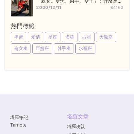
「處女、雙魚、射手、雙子」：什麼是變
動星座，他們又該怎麼追？
2020/12/11
84160
熱門標籤
學習
愛情
星座
塔羅
占星
天蠍座
處女座
巨蟹座
射手座
水瓶座
塔羅文章
塔羅筆記
Tarnote
塔羅秘笈