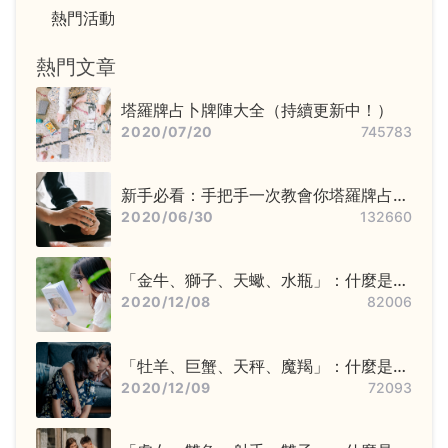
熱門活動
熱門文章
塔羅牌占卜牌陣大全（持續更新中！）
2020/07/20
745783
新手必看：手把手一次教會你塔羅牌占卜
步驟——洗牌＋切牌、抽牌、排牌陣！
2020/06/30
132660
「金牛、獅子、天蠍、水瓶」：什麼是固
定星座，他們又該怎麼追？
2020/12/08
82006
「牡羊、巨蟹、天秤、魔羯」：什麼是基
本星座，他們又該怎麼追？
2020/12/09
72093