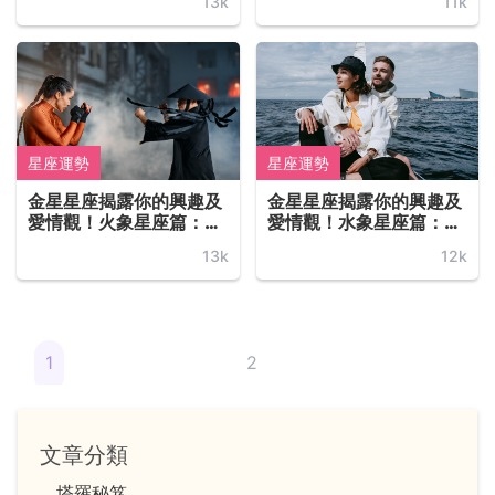
13k
11k
星座運勢
星座運勢
金星星座揭露你的興趣及
金星星座揭露你的興趣及
愛情觀！火象星座篇：射
愛情觀！水象星座篇：天
手座、牡羊座、獅子座
蠍座、巨蟹座、雙魚座
13k
12k
1
2
文章分類
塔羅秘笈