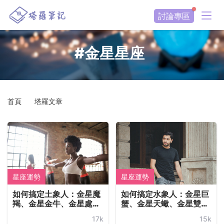
討論專區
#金星星座
首頁
塔羅文章
星座運勢
星座運勢
如何搞定土象人：金星魔
如何搞定水象人：金星巨
羯、金星金牛、金星處
蟹、金星天蠍、金星雙
女？手把手教你怎麼跟金
魚？手把手教你怎麼跟金
17k
15k
星土象人談戀愛的攻略解
星水象人談戀愛的攻略解