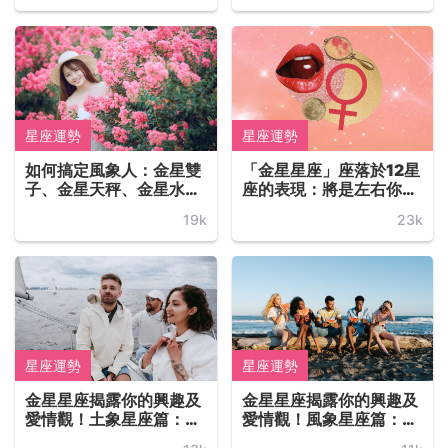
析
析
星座運勢
星座運勢
如何搞定風象人：金星雙
「金星星座」座落於12星
子、金星天秤、金星水
座的表現：將是左右你感
瓶？手把手教你怎麼跟金
情生活的關鍵！愛情看金
19k
23k
星風象人談戀愛的攻略解
星——愛與美之神~
析
星座運勢
星座運勢
金星星座揭露你的興趣及
金星星座揭露你的興趣及
愛情觀！土象星座篇：處
愛情觀！風象星座篇：水
女座、魔羯座、金牛座
瓶座、天秤座、雙子座