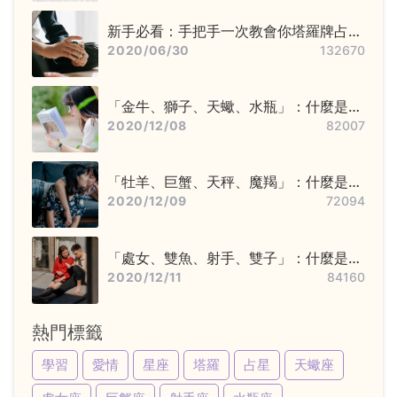
新手必看：手把手一次教會你塔羅牌占卜
步驟——洗牌＋切牌、抽牌、排牌陣！
2020/06/30
132670
「金牛、獅子、天蠍、水瓶」：什麼是固
定星座，他們又該怎麼追？
2020/12/08
82007
「牡羊、巨蟹、天秤、魔羯」：什麼是基
本星座，他們又該怎麼追？
2020/12/09
72094
「處女、雙魚、射手、雙子」：什麼是變
動星座，他們又該怎麼追？
2020/12/11
84160
熱門標籤
學習
愛情
星座
塔羅
占星
天蠍座