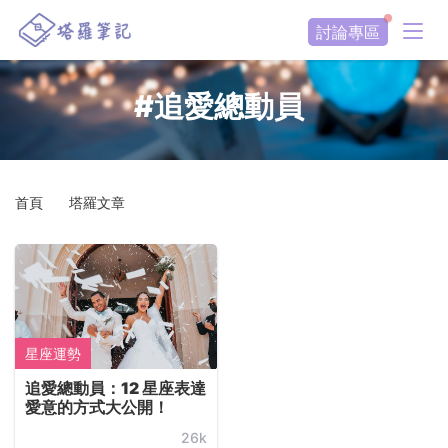
討論專區
#追愛總動員
首頁
塔羅文章
星座運勢
追愛總動員：12 星座表達
愛意的方式大公開！
26k