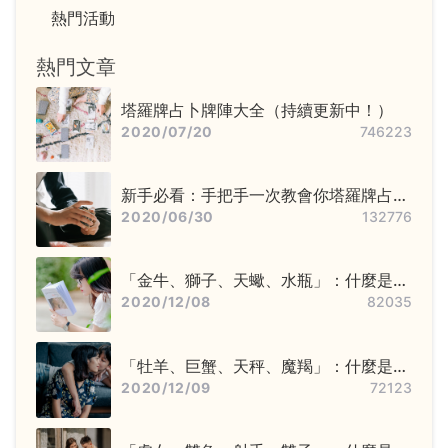
熱門活動
熱門文章
塔羅牌占卜牌陣大全（持續更新中！）
2020/07/20
746223
新手必看：手把手一次教會你塔羅牌占卜
步驟——洗牌＋切牌、抽牌、排牌陣！
2020/06/30
132776
「金牛、獅子、天蠍、水瓶」：什麼是固
定星座，他們又該怎麼追？
2020/12/08
82035
「牡羊、巨蟹、天秤、魔羯」：什麼是基
本星座，他們又該怎麼追？
2020/12/09
72123