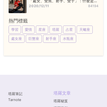
「處女、雙魚、射手、雙子」：什麼是變
動星座，他們又該怎麼追？
2020/12/11
84194
熱門標籤
學習
愛情
星座
塔羅
占星
天蠍座
處女座
巨蟹座
射手座
水瓶座
塔羅文章
塔羅筆記
Tarnote
塔羅秘笈