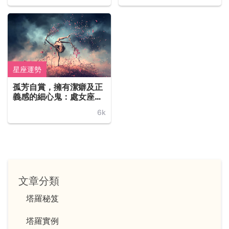
星座運勢
孤芳自賞，擁有潔癖及正
義感的細心鬼：處女座與
塔羅牌的隱者（The
6k
Hermit）
文章分類
塔羅秘笈
塔羅實例