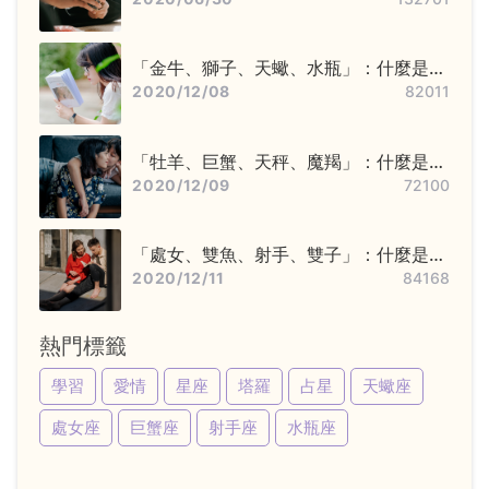
「金牛、獅子、天蠍、水瓶」：什麼是固
定星座，他們又該怎麼追？
2020/12/08
82011
「牡羊、巨蟹、天秤、魔羯」：什麼是基
本星座，他們又該怎麼追？
2020/12/09
72100
「處女、雙魚、射手、雙子」：什麼是變
動星座，他們又該怎麼追？
2020/12/11
84168
熱門標籤
學習
愛情
星座
塔羅
占星
天蠍座
處女座
巨蟹座
射手座
水瓶座