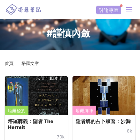
討論專區
#謹慎內斂
首頁
塔羅文章
塔羅秘笈
塔羅牌陣
塔羅牌義：隱者 The
隱者牌的占卜練習：沙漏
Hermit
8k
70k