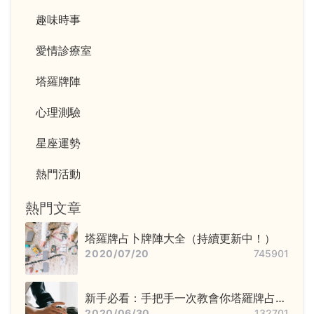
趣味時事
愛情診療室
塔羅牌陣
心理測驗
星座運勢
熱門活動
熱門文章
塔羅牌占卜牌陣大全（持續更新中！）
2020/07/20
745901
新手必看：手把手一次教會你塔羅牌占卜
步驟——洗牌＋切牌、抽牌、排牌陣！
2020/06/30
132701