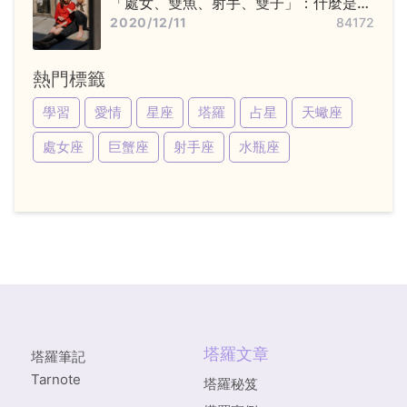
「處女、雙魚、射手、雙子」：什麼是變
動星座，他們又該怎麼追？
2020/12/11
84172
熱門標籤
學習
愛情
星座
塔羅
占星
天蠍座
處女座
巨蟹座
射手座
水瓶座
塔羅文章
塔羅筆記
Tarnote
塔羅秘笈