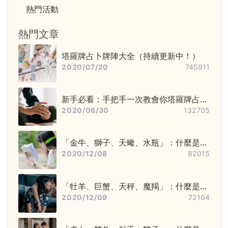
熱門活動
熱門文章
塔羅牌占卜牌陣大全（持續更新中！）
2020/07/20
745911
新手必看：手把手一次教會你塔羅牌占卜
步驟——洗牌＋切牌、抽牌、排牌陣！
2020/06/30
132705
「金牛、獅子、天蠍、水瓶」：什麼是固
定星座，他們又該怎麼追？
2020/12/08
82015
「牡羊、巨蟹、天秤、魔羯」：什麼是基
本星座，他們又該怎麼追？
2020/12/09
72104