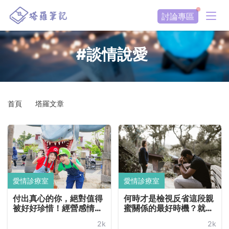
討論專區
#談情說愛
首頁
塔羅文章
愛情診療室
愛情診療室
付出真心的你，絕對值得
何時才是檢視反省這段親
被好好珍惜！經營感情是
蜜關係的最好時機？就是
互相的：讓親密關係走得
這 6 種情況發生的時候：
2k
2k
長久的 4 大愛戀秘訣
用性愛化解衝突、經常為