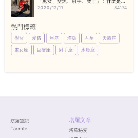
「處女、雙魚、射手、雙子」：什麼是變
動星座，他們又該怎麼追？
2020/12/11
84174
熱門標籤
學習
愛情
星座
塔羅
占星
天蠍座
處女座
巨蟹座
射手座
水瓶座
塔羅文章
塔羅筆記
Tarnote
塔羅秘笈