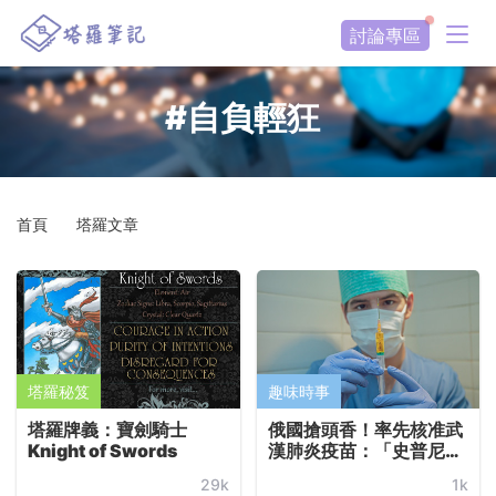
討論專區
#自負輕狂
首頁
塔羅文章
塔羅秘笈
趣味時事
塔羅牌義：寶劍騎士
俄國搶頭香！率先核准武
Knight of Swords
漢肺炎疫苗：「史普尼克
V」（Sputnik V）
29k
1k