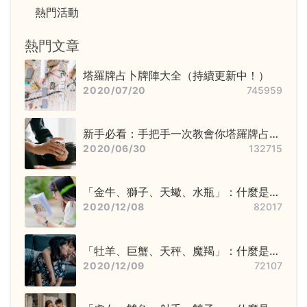
熱門活動
熱門文章
塔羅牌占卜牌陣大全（持續更新中！）
2020/07/20
745959
新手必看：手把手一次教會你塔羅牌占卜
步驟——洗牌＋切牌、抽牌、排牌陣！
2020/06/30
132715
「金牛、獅子、天蠍、水瓶」：什麼是固
定星座，他們又該怎麼追？
2020/12/08
82017
「牡羊、巨蟹、天秤、魔羯」：什麼是基
本星座，他們又該怎麼追？
2020/12/09
72107