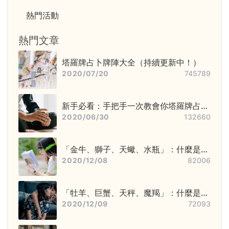
熱門活動
熱門文章
塔羅牌占卜牌陣大全（持續更新中！）
2020/07/20
745789
新手必看：手把手一次教會你塔羅牌占卜
步驟——洗牌＋切牌、抽牌、排牌陣！
2020/06/30
132660
「金牛、獅子、天蠍、水瓶」：什麼是固
定星座，他們又該怎麼追？
2020/12/08
82006
「牡羊、巨蟹、天秤、魔羯」：什麼是基
本星座，他們又該怎麼追？
2020/12/09
72093