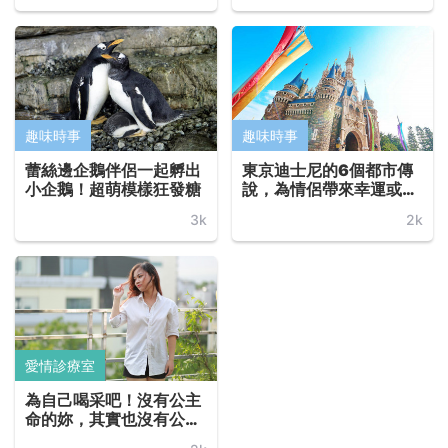
趣味時事
趣味時事
蕾絲邊企鵝伴侶一起孵出
東京迪士尼的6個都市傳
小企鵝！超萌模樣狂發糖
說，為情侶帶來幸運或不
幸... ...
3k
2k
愛情診療室
為自己喝采吧！沒有公主
命的妳，其實也沒有公主
病... ...