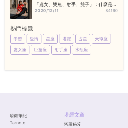
「處女、雙魚、射手、雙子」：什麼是變
動星座，他們又該怎麼追？
2020/12/11
84160
熱門標籤
學習
愛情
星座
塔羅
占星
天蠍座
處女座
巨蟹座
射手座
水瓶座
塔羅文章
塔羅筆記
Tarnote
塔羅秘笈