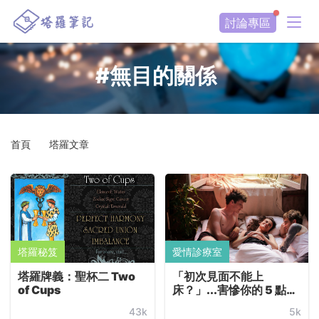
討論專區
#無目的關係
首頁
塔羅文章
塔羅秘笈
愛情診療室
塔羅牌義：聖杯二 Two
「初次見面不能上
of Cups
床？」...害慘你的 5 點愛
情謬論
43k
5k