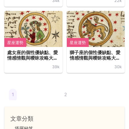
34k
22k
星座運勢
星座運勢
處女座的個性優缺點、愛
獅子座的個性優缺點、愛
情感情觀與曖昧攻略大全
情感情觀與曖昧攻略大全
（持續更新中！）
（持續更新中！）
39k
30k
1
2
文章分類
塔羅秘笈