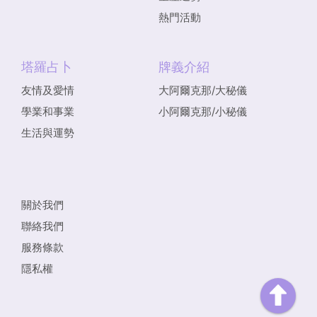
熱門活動
塔羅占卜
牌義介紹
友情及愛情
大阿爾克那/大秘儀
學業和事業
小阿爾克那/小秘儀
生活與運勢
關於我們
聯絡我們
服務條款
隱私權