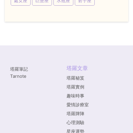
處女座
巨蟹座
水瓶座
射手座
塔羅文章
塔羅筆記
Tarnote
塔羅秘笈
塔羅實例
趣味時事
愛情診療室
塔羅牌陣
心理測驗
星座運勢