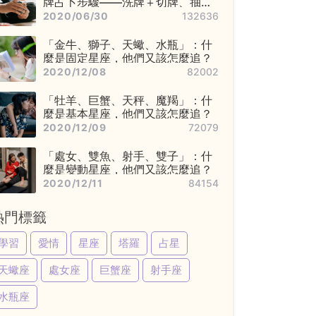
牌占卜步驟——洗牌＋切牌、抽
牌、排牌陣！
2020/06/30
132636
「金牛、獅子、天蠍、水瓶」：什
麼是固定星座，他們又該怎麼追？
2020/12/08
82002
「牡羊、巨蟹、天秤、魔羯」：什
麼是基本星座，他們又該怎麼追？
2020/12/09
72079
「處女、雙魚、射手、雙子」：什
麼是變動星座，他們又該怎麼追？
2020/12/11
84154
熱門標籤
學習
愛情
星座
塔羅
占星
天蠍座
處女座
巨蟹座
射手座
水瓶座