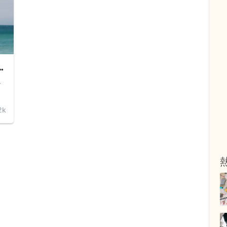
靈
心
東
2k