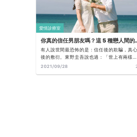
愛情診療室
你真的信任男朋友嗎？這 5 種戀人間的
魂考驗，你們能不能安然度過呢？
有人說世間最恐怖的是：信任後的欺騙，真
後的敷衍。東野圭吾說也過：「世上有兩樣
西不可直視，一是太陽，二是人心」... ...
2021/09/28