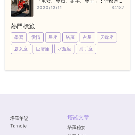
「處女、雙魚、射手、雙子」：什麼是變
動星座，他們又該怎麼追？
2020/12/11
84187
熱門標籤
學習
愛情
星座
塔羅
占星
天蠍座
處女座
巨蟹座
水瓶座
射手座
塔羅文章
塔羅筆記
Tarnote
塔羅秘笈