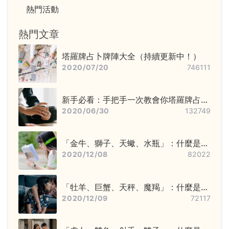
熱門活動
熱門文章
塔羅牌占卜牌陣大全（持續更新中！）
2020/07/20
746111
新手必看：手把手一次教會你塔羅牌占卜
步驟——洗牌＋切牌、抽牌、排牌陣！
2020/06/30
132749
「金牛、獅子、天蠍、水瓶」：什麼是固
定星座，他們又該怎麼追？
2020/12/08
82022
「牡羊、巨蟹、天秤、魔羯」：什麼是基
本星座，他們又該怎麼追？
2020/12/09
72117