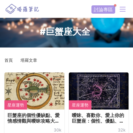
討論專區
#巨蟹座大全
首頁
塔羅文章
星座運勢
星座運勢
巨蟹座的個性優缺點、愛
曖昧、喜歡你、愛上你的
情感情觀與曖昧攻略大全
巨蟹座：個性、優點、缺
（持續更新中！）
點總解析！
30k
32k