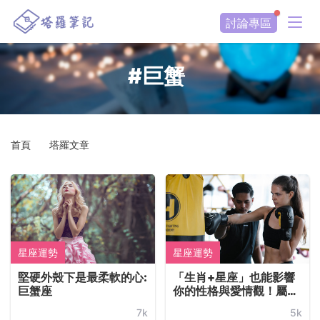
討論專區
#巨蟹
首頁
塔羅文章
星座運勢
星座運勢
堅硬外殼下是最柔軟的心:
「生肖+星座」也能影響
巨蟹座
你的性格與愛情觀！屬於
12生肖的巨蟹座特質解
7k
5k
析、職業事業選擇與戀愛