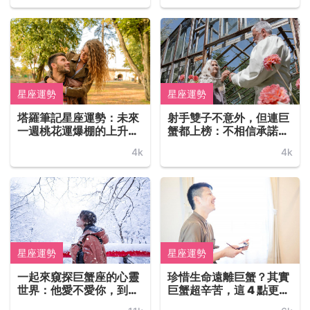
配對指南
星座運勢
星座運勢
塔羅筆記星座運勢：未來
射手雙子不意外，但連巨
一週桃花運爆棚的上升星
蟹都上榜：不相信承諾與
座，牡羊、巨蟹、獅子、
誓言——所以這四大星座
4k
4k
天秤、雙魚，想談戀愛就
都難以受傷！？
趁現在！
星座運勢
星座運勢
一起來窺探巨蟹座的心靈
珍惜生命遠離巨蟹？其實
世界：他愛不愛你，到底
巨蟹超辛苦，這 4 點更是
有多明顯？
他們無法順利發展戀情的