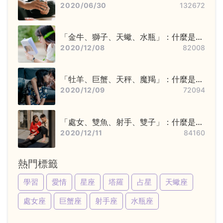
步驟——洗牌＋切牌、抽牌、排牌陣！
2020/06/30
132672
「金牛、獅子、天蠍、水瓶」：什麼是固
定星座，他們又該怎麼追？
2020/12/08
82008
「牡羊、巨蟹、天秤、魔羯」：什麼是基
本星座，他們又該怎麼追？
2020/12/09
72094
「處女、雙魚、射手、雙子」：什麼是變
動星座，他們又該怎麼追？
2020/12/11
84160
熱門標籤
學習
愛情
星座
塔羅
占星
天蠍座
處女座
巨蟹座
射手座
水瓶座