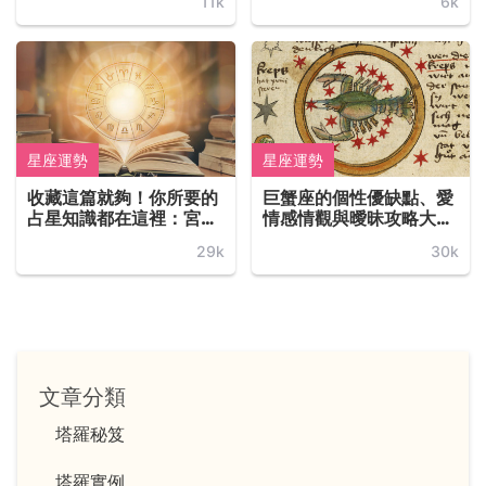
11k
6k
主因... ...！
星座運勢
星座運勢
收藏這篇就夠！你所要的
巨蟹座的個性優缺點、愛
占星知識都在這裡：宮
情感情觀與曖昧攻略大全
位、相位、本命盤、月亮
（持續更新中！）
29k
30k
星座、火星星座、水星星
座、金星星座、莉莉絲...
...
文章分類
塔羅秘笈
塔羅實例