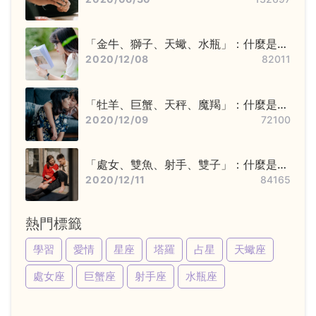
「金牛、獅子、天蠍、水瓶」：什麼是固
定星座，他們又該怎麼追？
2020/12/08
82011
「牡羊、巨蟹、天秤、魔羯」：什麼是基
本星座，他們又該怎麼追？
2020/12/09
72100
「處女、雙魚、射手、雙子」：什麼是變
動星座，他們又該怎麼追？
2020/12/11
84165
熱門標籤
學習
愛情
星座
塔羅
占星
天蠍座
處女座
巨蟹座
射手座
水瓶座