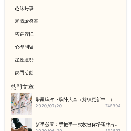
趣味時事
愛情診療室
塔羅牌陣
心理測驗
星座運勢
熱門活動
熱門文章
塔羅牌占卜牌陣大全（持續更新中！）
2020/07/20
745894
新手必看：手把手一次教會你塔羅牌占卜
步驟——洗牌＋切牌、抽牌、排牌陣！
2020/06/30
132697