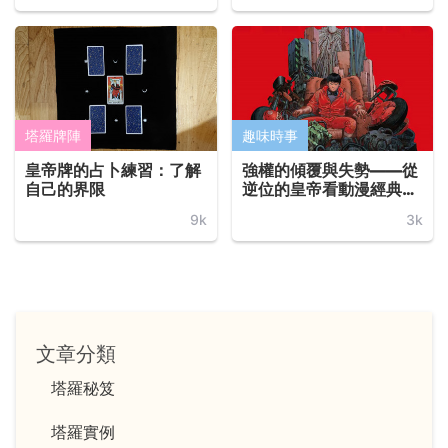
塔羅牌陣
趣味時事
皇帝牌的占卜練習：了解
強權的傾覆與失勢——從
自己的界限
逆位的皇帝看動漫經典
《阿基拉 Akira》
9k
3k
文章分類
塔羅秘笈
塔羅實例