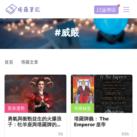
討論專區
#威嚴
首頁
塔羅文章
星座運勢
塔羅秘笈
勇氣與衝勁並生的火爆浪
塔羅牌義： The
子：牡羊座與塔羅牌的皇
Emperor 皇帝
帝（The Emperor）
6k
68k