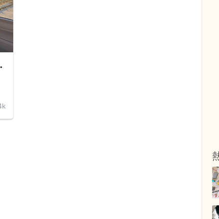
、
近
個
何
時
4k