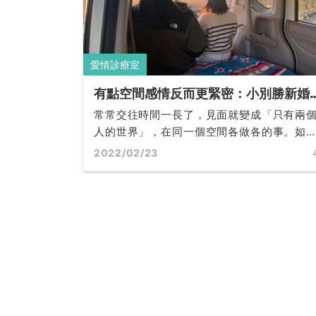
愛情診療室
有點空間感情反而更緊密：小別勝新婚
大別勝初戀不是沒道理，分開讓心更貼
常常交往時間一長了，見面就變成「只有兩
的 7 種美妙甜蜜好處
人的世界」，在同一個空間各做各的事。如
避免這樣的狀況發生呢？ 其實就是要學會適
2022/02/23
的分割兩個人的空間和時間... ...