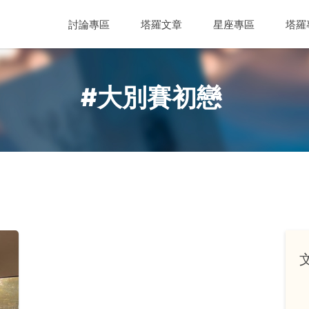
討論專區
塔羅文章
星座專區
塔羅
#大別賽初戀