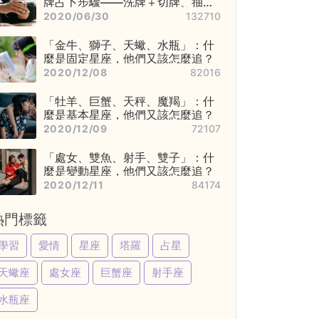
牌占卜步驟——洗牌＋切牌、抽
牌、排牌陣！
2020/06/30
132710
「金牛、獅子、天蠍、水瓶」：什
麼是固定星座，他們又該怎麼追？
2020/12/08
82016
「牡羊、巨蟹、天秤、魔羯」：什
麼是基本星座，他們又該怎麼追？
2020/12/09
72107
「處女、雙魚、射手、雙子」：什
麼是變動星座，他們又該怎麼追？
2020/12/11
84174
熱門標籤
學習
愛情
星座
塔羅
占星
天蠍座
處女座
巨蟹座
射手座
水瓶座