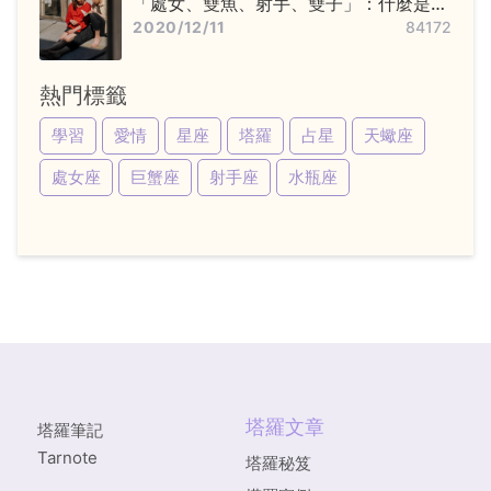
「處女、雙魚、射手、雙子」：什麼是變
動星座，他們又該怎麼追？
2020/12/11
84172
熱門標籤
學習
愛情
星座
塔羅
占星
天蠍座
處女座
巨蟹座
射手座
水瓶座
塔羅文章
塔羅筆記
Tarnote
塔羅秘笈