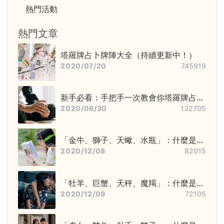
熱門活動
熱門文章
塔羅牌占卜牌陣大全（持續更新中！）
2020/07/20
745919
新手必看：手把手一次教會你塔羅牌占卜
步驟——洗牌＋切牌、抽牌、排牌陣！
2020/06/30
132705
「金牛、獅子、天蠍、水瓶」：什麼是固
定星座，他們又該怎麼追？
2020/12/08
82015
「牡羊、巨蟹、天秤、魔羯」：什麼是基
本星座，他們又該怎麼追？
2020/12/09
72105