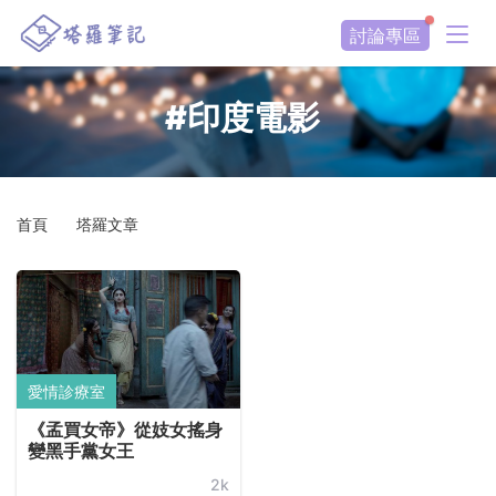
討論專區
#印度電影
首頁
塔羅文章
愛情診療室
《孟買女帝》從妓女搖身
變黑手黨女王
2k