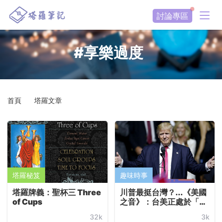
討論專區
#享樂過度
首頁
塔羅文章
塔羅秘笈
趣味時事
塔羅牌義：聖杯三 Three
川普最挺台灣？...《美國
of Cups
之音》：台美正處於「小
黃金時代」
32k
3k