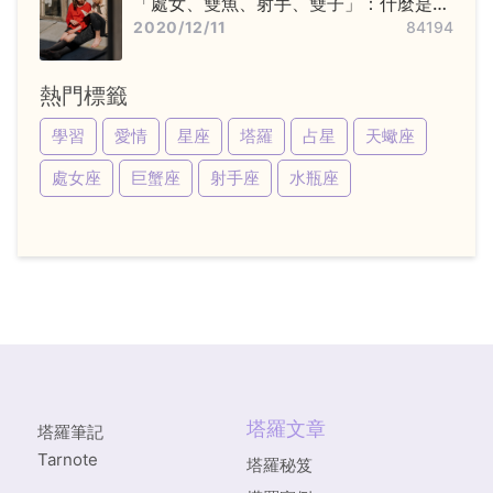
「處女、雙魚、射手、雙子」：什麼是變
動星座，他們又該怎麼追？
2020/12/11
84194
熱門標籤
學習
愛情
星座
塔羅
占星
天蠍座
處女座
巨蟹座
射手座
水瓶座
塔羅文章
塔羅筆記
Tarnote
塔羅秘笈