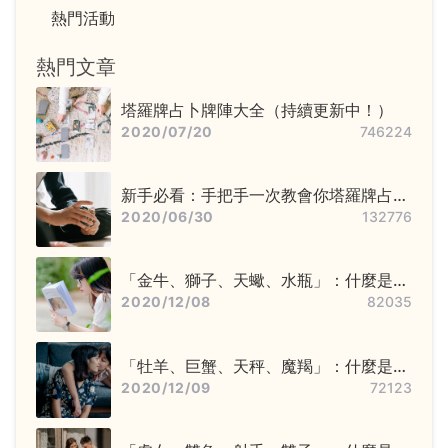
熱門活動
熱門文章
塔羅牌占卜牌陣大全（持續更新中！）
2020/07/20
746224
新手必看：手把手一次教會你塔羅牌占卜
步驟——洗牌＋切牌、抽牌、排牌陣！
2020/06/30
132776
「金牛、獅子、天蠍、水瓶」：什麼是固
定星座，他們又該怎麼追？
2020/12/08
82035
「牡羊、巨蟹、天秤、魔羯」：什麼是基
本星座，他們又該怎麼追？
2020/12/09
72123