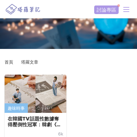
#二十五，二十
討論專區
一
首頁
塔羅文章
趣味時事
在韓國TV話題性數據奪
得壓倒性冠軍：韓劇《二
十五，二十一》教你無懼
6k
困境的勵志勇氣，以及至