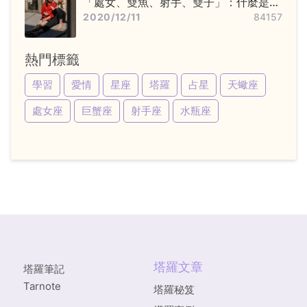
「處女、雙魚、射手、雙子」：什麼是變
動星座，他們又該怎麼追？
2020/12/11
84157
熱門標籤
學習
愛情
星座
塔羅
占星
天蠍座
處女座
巨蟹座
射手座
水瓶座
塔羅文章
塔羅筆記
Tarnote
塔羅秘笈