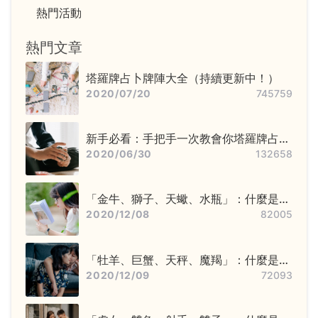
熱門活動
熱門文章
塔羅牌占卜牌陣大全（持續更新中！）
2020/07/20
745759
新手必看：手把手一次教會你塔羅牌占卜
步驟——洗牌＋切牌、抽牌、排牌陣！
2020/06/30
132658
「金牛、獅子、天蠍、水瓶」：什麼是固
定星座，他們又該怎麼追？
2020/12/08
82005
「牡羊、巨蟹、天秤、魔羯」：什麼是基
本星座，他們又該怎麼追？
2020/12/09
72093