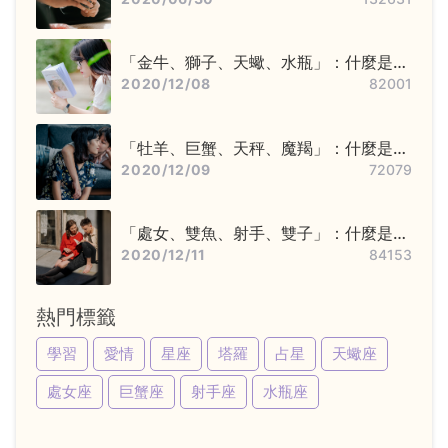
「金牛、獅子、天蠍、水瓶」：什麼是固
定星座，他們又該怎麼追？
2020/12/08
82001
「牡羊、巨蟹、天秤、魔羯」：什麼是基
本星座，他們又該怎麼追？
2020/12/09
72079
「處女、雙魚、射手、雙子」：什麼是變
動星座，他們又該怎麼追？
2020/12/11
84153
熱門標籤
學習
愛情
星座
塔羅
占星
天蠍座
處女座
巨蟹座
射手座
水瓶座