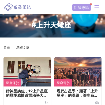
討論專區
#上升天蠍座
首頁
塔羅文章
星座運勢
星座運勢
婚神星換位，12上升星座
現代占星學：順著「上升
的戀愛感情避雷秘訣大公
星座」的課題，讓生命揚
開！
升豐滿美麗，活成一條康
8k
9k
莊大道！