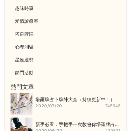
趣味時事
愛情診療室
塔羅牌陣
心理測驗
星座運勢
熱門活動
熱門文章
塔羅牌占卜牌陣大全（持續更新中！）
2020/07/20
745646
新手必看：手把手一次教會你塔羅牌占卜
步驟——洗牌＋切牌、抽牌、排牌陣！
2020/06/30
132631