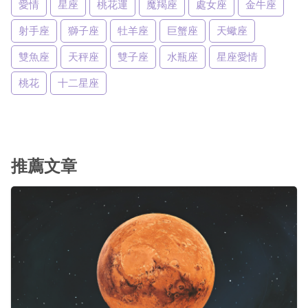
愛情
星座
桃花運
魔羯座
處女座
金牛座
射手座
獅子座
牡羊座
巨蟹座
天蠍座
雙魚座
天秤座
雙子座
水瓶座
星座愛情
桃花
十二星座
推薦文章