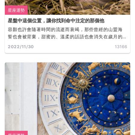
星座運勢
星盤中這個位置，讓你找到命中注定的那個他
容顏也許會隨著時間的流逝而衰竭，那些曾經的山盟海
誓也會被背棄，甜蜜的、溫柔的話語也會消失在歲月的
軌道裡，而誰才是你真正的靈魂伴侶呢？
2022/11/30
13166