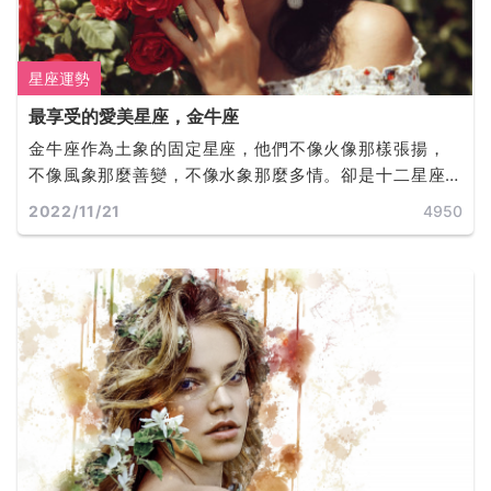
星座運勢
最享受的愛美星座，金牛座
金牛座作為土象的固定星座，他們不像火像那樣張揚，
不像風象那麼善變，不像水象那麼多情。卻是十二星座
中最有品味的星座。他們活的十分驕傲又十分務實，愛
2022/11/21
4950
亂想、愛糾結、愛金錢、還超級倔強！