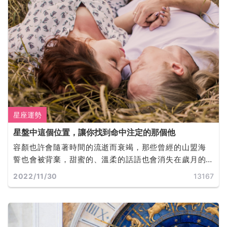
星座運勢
星盤中這個位置，讓你找到命中注定的那個他
容顏也許會隨著時間的流逝而衰竭，那些曾經的山盟海
誓也會被背棄，甜蜜的、溫柔的話語也會消失在歲月的
軌道裡，而誰才是你真正的靈魂伴侶呢？
2022/11/30
13167