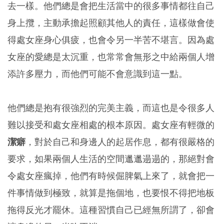
去一樣。他們總是會把生活當中的很多事情都往自己
身上攬，主動承擔起照顧其他人的責任，這樣做會使
得處女座身心俱疲，也會令另一半苦不堪言。因為處
女座的愛總是太沉重，也常常會無形之中給兩個人增
添許多壓力，而他們可能不會意識到這一點。
他們總是抱有很強烈的完美主義，而這也是令很多人
難以接受和處女座相處的根本原因。處女座有輕微的
潔癖
，對於自己和身邊人的起居作息，都有很嚴格的
要求，如果兩個人生活的空間邋邋遢遢的，那絕對會
令處女座瘋掉，他們有時候倔脾氣上來了，就會把一
件事情做到極致，就算是拖個地，也要恨不得把地板
拖得反光才罷休。這種習慣自己已經無所謂了，卻會