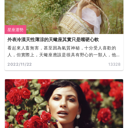
星座運勢
外表冷漠天性薄涼的天蠍座其實只是嘴硬心軟
看起來人畜無害，甚至因為氣質神秘，十分受人喜歡的
人，但實際上，天蠍座應該是很具有野心的一類人，他
們也確實是可以為了自己的事業做出很多犧牲，與其他
2022/11/22
13328
一些意想不到的事情。